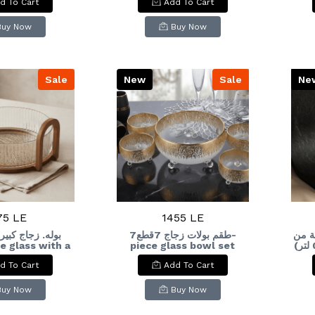
d To Cart
Add To Cart
Ed
Buy Now
Buy Now
Sale
New
Sale
Ne
75 LE
1455 LE
ة من
طقم بولات زجاج 7قطع7-
بوله. زجاج كبي
e glass with a
piece glass bowl set
إم ديزاين (0.8 لتر)M-Design
n handle.
Sq
d To Cart
Add To Cart
Buy Now
Buy Now