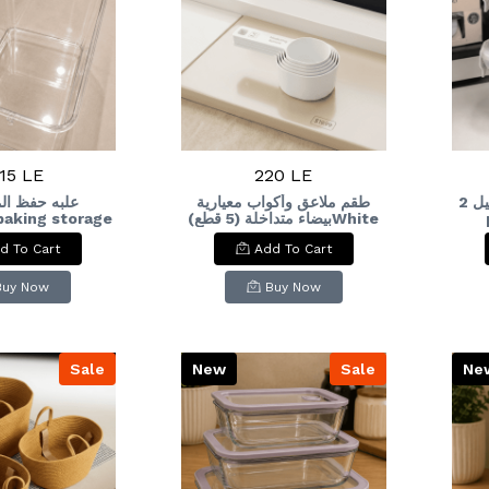
15 LE
220 LE
علبه ثلاجه 2قطعه مستطيل 2-
طقم ملاعق وأكواب معيارية
علبه حفظ ال
بيضاء متداخلة (5 قطع)White
box
Nesting Measuring
d To Cart
Add To Cart
Spoons & Cups Set (5
Pcs)
Buy Now
Buy Now
Sale
New
Sale
Ne