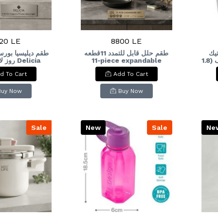
20 LE
8800 LE
يك
طقم حلل قابل للتمدد 11قطعه
 Delicia
11-piece expandable
بغطاء منزلق من فولي لايف (1.8
Set, 30 Pieces,
cookware set
لتر): Foly Life Plastic Food
d To Cart
Add To Cart
vory Glossy
& C
Buy Now
Buy Now
Sale
New
Sale
Ne