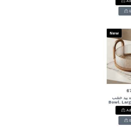
Ad
New
6
ره بيد خشب
Bowl. Larg
woode
Ad