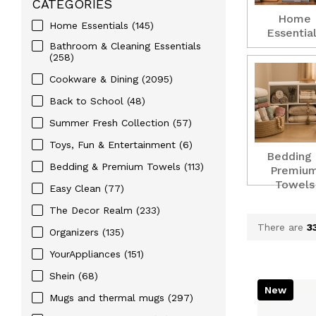
CATEGORIES
Home
Home Essentials
(145)
Essentia
Bathroom & Cleaning Essentials
(258)
Cookware & Dining
(2095)
Back to School
(48)
Summer Fresh Collection
(57)
Toys, Fun & Entertainment
(6)
Bedding
Bedding & Premium Towels
(113)
Premiu
Towels
Easy Clean
(77)
The Decor Realm
(233)
There are
3
Organizers
(135)
YourAppliances
(151)
Shein
(68)
New
Mugs and thermal mugs
(297)