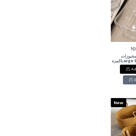
10
مخبوزات
كبيرهLarge baking storage
Ad
New