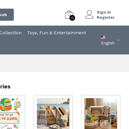
Sign in
rch
Register
0
ollection
Toys, Fun & Entertainment
English
ries