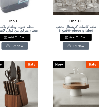
165 LE
1155 LE
طقم كاسات كريستال مدهب
منظم حبوب وطعام بلاست
6قطع 6-piece gilded
crystal glass set
Add To Cart
Add To Cart
ereal Container with
Sliding Lid (1.8L)
Buy Now
Buy Now
w
Sale
New
Sale