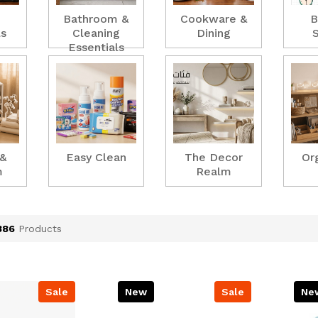
Bathroom &
Cookware &
B
ls
Cleaning
Dining
Essentials
 &
Easy Clean
The Decor
Or
m
Realm
386
Products
Sale
New
Sale
Ne