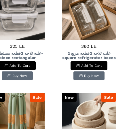
325 LE
360 LE
علب ثلاجه 2قطعه مربع 2
piece rectangular
square refrigerator boxes
refrigerator box
Add To Cart
Add To Cart
Buy Now
Buy Now
w
Sale
New
Sale