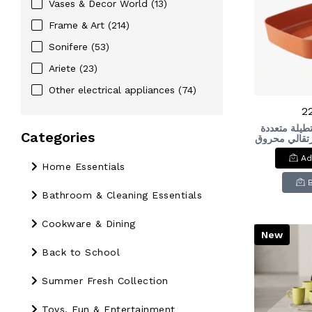
Vases & Decor World
(13)
Frame & Art
(214)
Sonifere
(53)
Ariete
(23)
Other electrical appliances
(74)
2
طيلة متعددة
Categories
برتقالي محروق
Versatil
Ad
Storage 
Home Essentials
O
Bathroom & Cleaning Essentials
Cookware & Dining
New
Back to School
Summer Fresh Collection
Toys, Fun & Entertainment