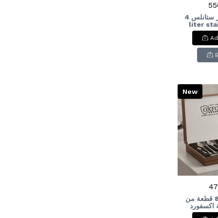
55
حله ضغط 4لتر ستانلس 4-
liter st
pressu
Ad
New
47
شنطة معالق 86 قطعة من
ركة اكسفورد
Cutlery S