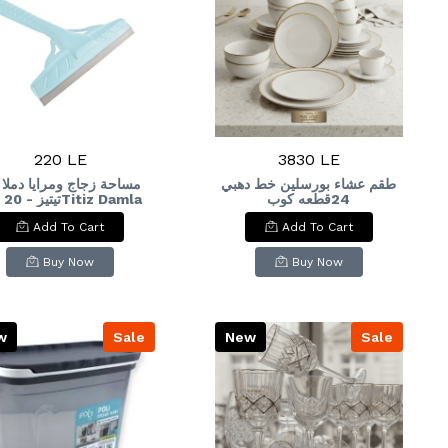
220 LE
3830 LE
طقم عشاء بورسلين خط دهبي
مساحة زجاج ومرايا دملا
24قطعه كوب
amla
Glass and Mirror
كريميPorcelain dinner set
Add To Cart
Add To Cart
Squeegee - 20 cm
with gold trim, 24 pieces,
cream-colored cup
Buy Now
Buy Now
w
Sale
New
Sale