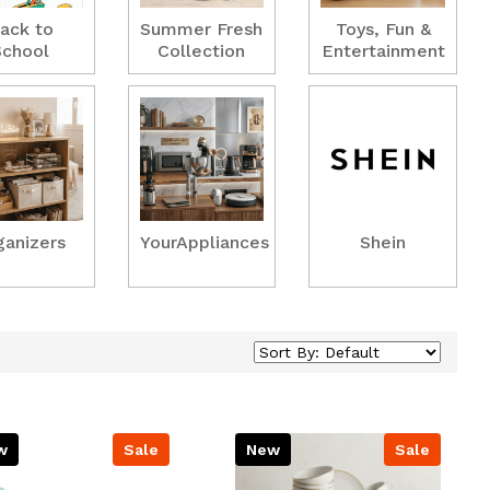
ack to
Summer Fresh
Toys, Fun &
School
Collection
Entertainment
ganizers
YourAppliances
Shein
w
Sale
New
Sale