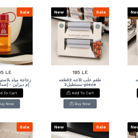
Sale
New
Sale
Ne
05 LE
185 LE
قطعه
طقم علب ثلاجه 2قطعه
زجاجة مياه بلاست
مستطيل2-piece
rectangular refrigerator
rec
d To Cart
Add To Cart
Plastic Water
container set
le (0.5L)
Buy Now
Buy Now
Sale
New
Sale
Ne