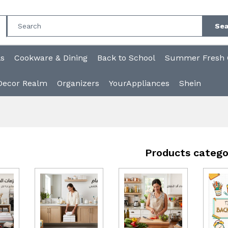
Sea
ls
Cookware & Dining
Back to School
Summer Fresh C
Decor Realm
Organizers
YourAppliances
Shein
Products catego