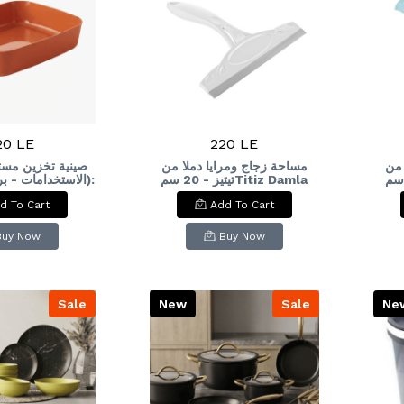
20 LE
220 LE
 من
مساحة زجاج ومرايا دملا من
صينية تخزين مست
تيتيز - 20 سمTitiz D
تيتيز - 20 سمTitiz Damla
الاستخدامات - ):
e Rectangular
Glass and Mirror
d To Cart
Add To Cart
Tray - Burnt
Squeegee - 2
range
Buy Now
Buy Now
Sale
New
Sale
Ne