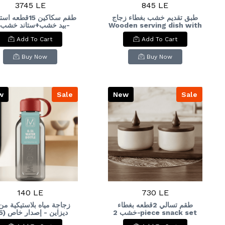
3745 LE
845 LE
طبق تقديم خشب بغطاء زجاج
طقم سكاكين 15قطعه
Wooden serving dish with
ece stainless steel
a glass lid
Add To Cart
Add To Cart
ife set with wooden
dles + wooden stand
Buy Now
Buy Now
w
Sale
New
Sale
140 LE
730 LE
طقم تسالي 2قطعه بغطاء
زجاجة مياه بلاستيكية من
خشب 2-piece snack set
ديزاين 
 Special
with wooden lid