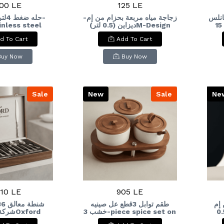
00 LE
125 LE
 استانلس
زجاجة مياه مربعة بحزام من إم-
ainless steel
ديزاين (0.5 لتر)M-Design
بيد خشب+ستاند خشب 15-
re cooker
Square Water Bottle with
pi
d To Cart
Add To Cart
Strap (0.5L
kn
han
Buy Now
Buy Now
Sale
New
Sale
Ne
10 LE
905 LE
 إم
طقم توابل 3قطع عل صينيه
- إصدار خاص (0.5
خشب 3-piece spice set on
شOxford
et, 86 Pieces
a wooden tray
لتر)M-Design