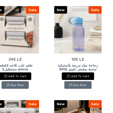
w
Sale
New
Sale
245 LE
105 LE
زجاجة مياه مربعة بلاستيكية
طقم علب ثلاجه 2
صحية بمقبض علوي (800
مستطيل2-piece
tangular refrigerator
مل)Square Plastic Water
Add To Cart
Add To Cart
container set
Bottle with Top Handle
(800 ml)
Buy Now
Buy Now
w
Sale
New
Sale