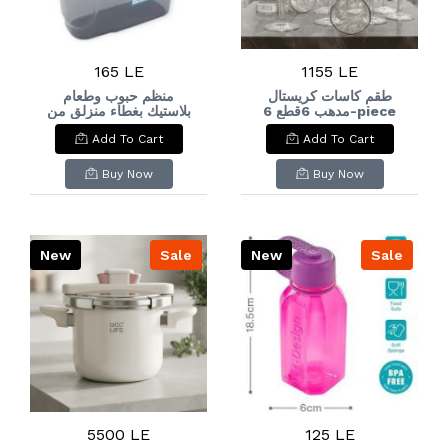
165 LE
1155 LE
طقم كاسات كريستال
منظم حبوب وطعام
مدهب 6قطع 6-piece
بلاستيك بغطاء منزلق من
فولي لايف (1.8 لتر): Foly
gilded crystal glass
Add To Cart
Add To Cart
Life Plastic Food &
set
Cereal Container
with Sliding Lid (1.8L)
Buy Now
Buy Now
New
Sale
New
Sale
5500 LE
125 LE