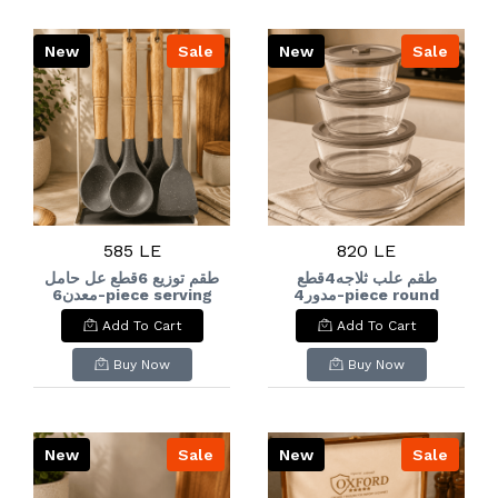
New
Sale
New
Sale
585 LE
820 LE
طقم علب ثلاجه4قطع
طقم توزيع 6قطع عل حامل
مدور4-piece round
معدن6-piece serving
set on a metal stand
refrigerator
Add To Cart
Add To Cart
container set
Buy Now
Buy Now
New
Sale
New
Sale