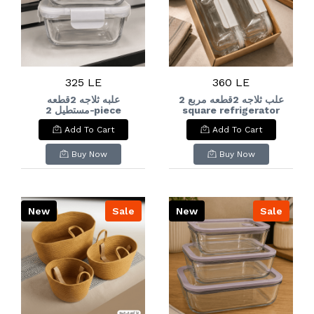
325 LE
360 LE
علب ثلاجه 2قطعه مربع 2
علبه ثلاجه 2قطعه
مستطيل 2-piece
square refrigerator
rectangular
boxes
Add To Cart
Add To Cart
refrigerator box
Buy Now
Buy Now
New
Sale
New
Sale