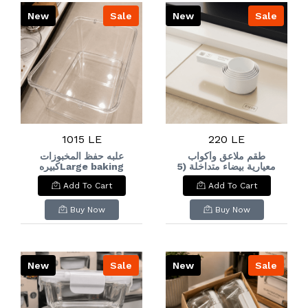
New
Sale
New
Sale
1015 LE
220 LE
طقم ملاعق وأكواب
علبه حفظ المخبوزات
معيارية بيضاء متداخلة (5
كبيرهLarge baking
storage box
قطع)White Nesting
Add To Cart
Add To Cart
Measuring Spoons &
Cups Set (5 Pcs)
Buy Now
Buy Now
New
Sale
New
Sale