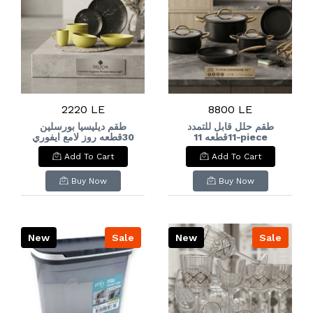
2220 LE
8800 LE
طقم حلل قابل للتمدد
طقم ديليسيا بورسلين
11قطعه 11-piece
30قطعه روز لامع ايفوري
Delicia Porcelain Set,
expandable
Add To Cart
Add To Cart
30 Pieces, Rose Ivory
cookware set
Glossy
Buy Now
Buy Now
New
Sale
New
Sale