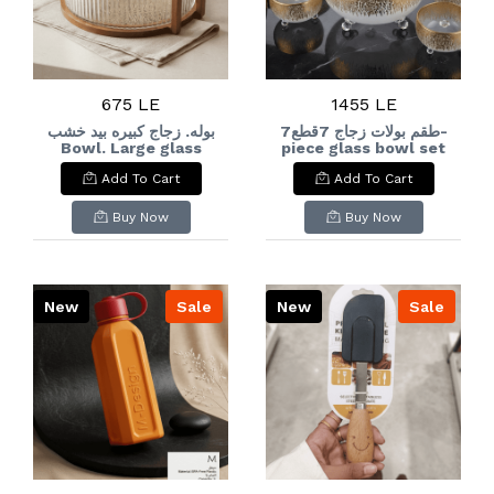
675 LE
1455 LE
طقم بولات زجاج 7قطع7-
بوله. زجاج كبيره بيد خشب
Bowl. Large glass
piece glass bowl set
with a wooden
Add To Cart
Add To Cart
handle.
Buy Now
Buy Now
New
Sale
New
Sale