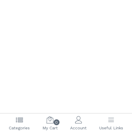
0
(current)
1
2
3
4
5
6
Categories
My Cart
Account
Useful Links