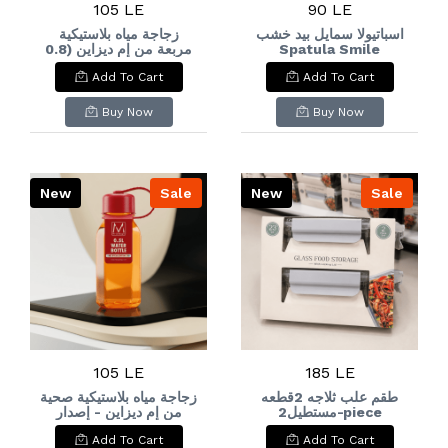
105 LE
90 LE
اسباتيولا سمايل بيد خشب
زجاجة مياه بلاستيكية
مربعة من إم ديزاين (0.8
Spatula Smile
لتر)M-Design Square
Wooden Handle
Add To Cart
Add To Cart
Plastic Water Bottle
(0.8L
Buy Now
Buy Now
New
Sale
New
Sale
105 LE
185 LE
طقم علب ثلاجه 2قطعه
زجاجة مياه بلاستيكية صحية
مستطيل2-piece
من إم ديزاين - إصدار
خاص (0.5 لتر)M-Design
rectangular
Add To Cart
Add To Cart
Special Edition
refrigerator