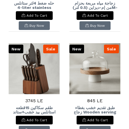
زجاجة مياه مربعة بحزام
حله ضغط 4لتر ستانلس
4-liter stainless
من إم-ديزاين (0.5 لتر)M-
steel pressure
Design Square Water
Add To Cart
Add To Cart
cooker
Bottle with Strap
(0.5L
Buy Now
Buy Now
New
Sale
New
Sale
3745 LE
845 LE
طبق تقديم خشب بغطاء
طقم سكاكين 15قطعه
زجاج Wooden serving
استانلس بيد خشب+ستاند
خشب 15-piece
dish with a glass lid
Add To Cart
Add To Cart
stainless steel knife
set with wooden