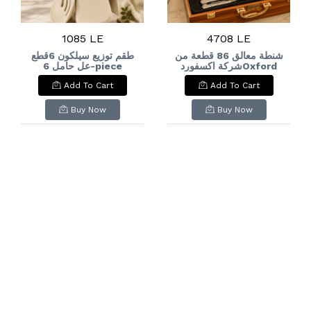
1085 LE
4708 LE
شنطة معالق 86 قطعة من
طقم توزيع سيلكون 6قطع
شركة اكسفوردOxford
عل حامل 6-piece
silicone dispenser
Cutlery Set, 86
Add To Cart
Add To Cart
set on a stand
Pieces
Buy Now
Buy Now