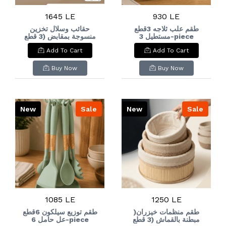
1645 LE
930 LE
طقم علب ثلاجه 3قطع
حقائب وسلال تخزين
مستطيل 3-piece
منسوجة بمقابض (3 قطع
متداخلة)Woven Rope
rectangular
Add To Cart
Add To Cart
Tote & Storage
refrigerator
Basket Set (3 Pcs
container set
Nesting)
Buy Now
Buy Now
New
Sale
New
Sale
1085 LE
1250 LE
)طقم منظمات خيزران
طقم توزيع سيلكون 6قطع
مبطنة بالقماش (3 قطع
عل حامل 6-piece