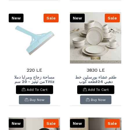
New
Sale
New
Sale
220 LE
3830 LE
طقم عشاء بورسلين خط
مساحة زجاج ومرايا دملا
دهبي 24قطعه كوب
من تيتيز - 20 سمTitiz
Damla Glass and
كريميPorcelain dinner
Add To Cart
Add To Cart
Mirror Squeegee - 20
set with gold trim,
cm
24 pieces, cream-
colored cup
Buy Now
Buy Now
New
Sale
New
Sale