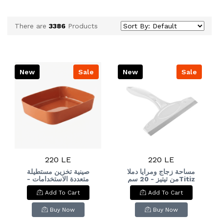
There are
3386
Products
New
Sale
New
Sale
220 LE
220 LE
مساحة زجاج ومرايا دملا
صينية تخزين مستطيلة
من تيتيز - 20 سمTitiz
متعددة الاستخدامات -
برتقالي محروق):
Damla Glass and
Add To Cart
Add To Cart
Versatile Rectangular
Mirror Squeegee - 2
Storage Tray - Burnt
Orange
Buy Now
Buy Now