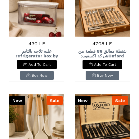
430 LE
4708 LE
شنطة معالق 86 قطعة من
علبه ثلاجه بالتايم
refrigerator box by
شركة اكسفوردOxford
time
Cutlery Set, 86
Add To Cart
Add To Cart
Pieces
Buy Now
Buy Now
New
Sale
New
Sale