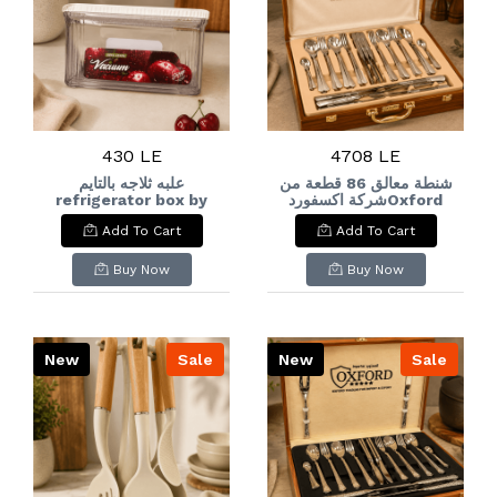
430 LE
4708 LE
شنطة معالق 86 قطعة من
علبه ثلاجه بالتايم
refrigerator box by
شركة اكسفوردOxford
time
Cutlery Set, 86
Add To Cart
Add To Cart
Pieces
Buy Now
Buy Now
New
Sale
New
Sale