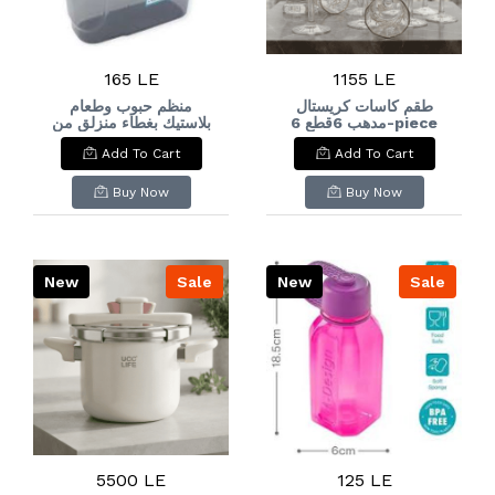
165 LE
1155 LE
طقم كاسات كريستال
منظم حبوب وطعام
مدهب 6قطع 6-piece
بلاستيك بغطاء منزلق من
فولي لايف (1.8 لتر): Foly
gilded crystal glass
Add To Cart
Add To Cart
Life Plastic Food &
set
Cereal Container
with Sliding Lid (1.8L)
Buy Now
Buy Now
New
Sale
New
Sale
5500 LE
125 LE