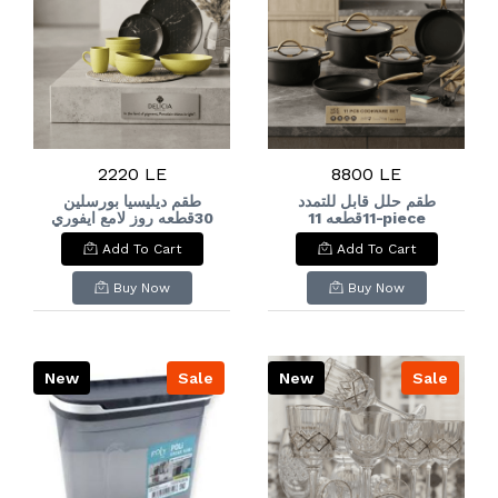
2220 LE
8800 LE
طقم حلل قابل للتمدد
طقم ديليسيا بورسلين
11قطعه 11-piece
30قطعه روز لامع ايفوري
Delicia Porcelain Set,
expandable
Add To Cart
Add To Cart
30 Pieces, Rose Ivory
cookware set
Glossy
Buy Now
Buy Now
New
Sale
New
Sale