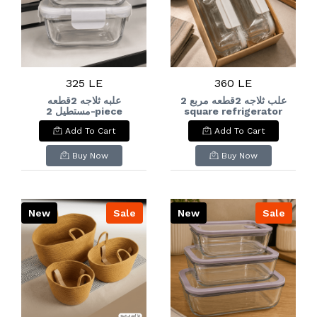
325 LE
360 LE
علب ثلاجه 2قطعه مربع 2
علبه ثلاجه 2قطعه
مستطيل 2-piece
square refrigerator
rectangular
boxes
Add To Cart
Add To Cart
refrigerator box
Buy Now
Buy Now
New
Sale
New
Sale