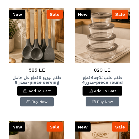
New
Sale
New
Sale
585 LE
820 LE
طقم علب ثلاجه4قطع
طقم توزيع 6قطع عل حامل
مدور4-piece round
معدن6-piece serving
set on a metal stand
refrigerator
Add To Cart
Add To Cart
container set
Buy Now
Buy Now
New
Sale
New
Sale