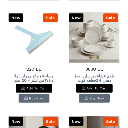
New
Sale
New
Sale
220 LE
3830 LE
طقم عشاء بورسلين خط
مساحة زجاج ومرايا دملا
دهبي 24قطعه كوب
من تيتيز - 20 سمTitiz
Damla Glass and
كريميPorcelain dinner
Add To Cart
Add To Cart
Mirror Squeegee - 20
set with gold trim,
cm
24 pieces, cream-
colored cup
Buy Now
Buy Now
New
Sale
New
Sale