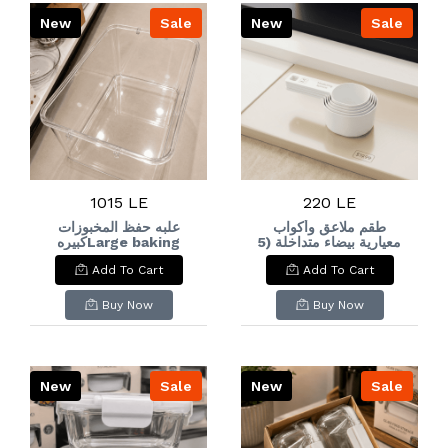
New
Sale
New
Sale
1015 LE
220 LE
طقم ملاعق وأكواب
علبه حفظ المخبوزات
معيارية بيضاء متداخلة (5
كبيرهLarge baking
storage box
قطع)White Nesting
Add To Cart
Add To Cart
Measuring Spoons &
Cups Set (5 Pcs)
Buy Now
Buy Now
New
Sale
New
Sale