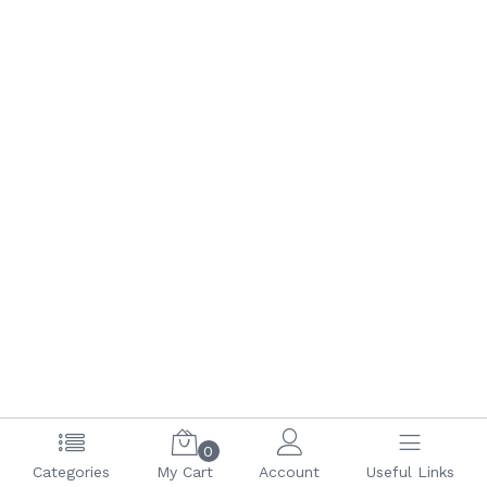
0
(current)
1
2
3
4
5
6
Categories
My Cart
Account
Useful Links