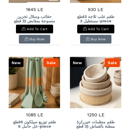
1645 LE
930 LE
طقم علب ثلاجه 3قطع
حقائب وسلال تخزين
مستطيل 3-piece
منسوجة بمقابض (3 قطع
متداخلة)Woven Rope
rectangular
Add To Cart
Add To Cart
Tote & Storage
refrigerator
Basket Set (3 Pcs
container set
Nesting)
Buy Now
Buy Now
New
Sale
New
Sale
1085 LE
1250 LE
)طقم منظمات خيزران
طقم توزيع سيلكون 6قطع
مبطنة بالقماش (3 قطع
عل حامل 6-piece