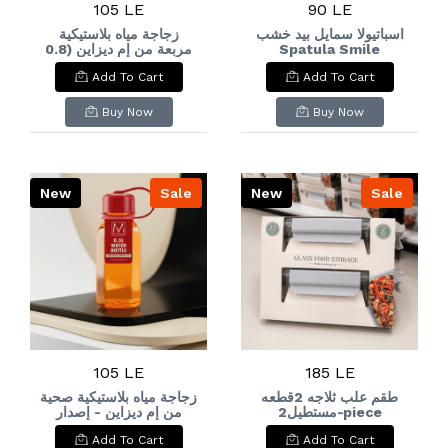
105 LE
90 LE
اسباتيولا سمايل بيد خشب
زجاجة مياه بلاستيكية
مربعة من إم ديزاين (0.8
Spatula Smile
لتر)M-Design Square
Wooden Handle
Add To Cart
Add To Cart
Plastic Water Bottle
(0.8L
Buy Now
Buy Now
New
Sale
New
Sale
105 LE
185 LE
طقم علب ثلاجه 2قطعه
زجاجة مياه بلاستيكية صحية
مستطيل2-piece
من إم ديزاين - إصدار
خاص (0.5 لتر)M-Design
rectangular
Add To Cart
Add To Cart
Special Edition
refrigerator