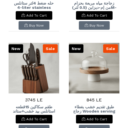
زجاجة مياه مربعة بحزام
حله ضغط 4لتر ستانلس
4-liter stainless
من إم-ديزاين (0.5 لتر)M-
steel pressure
Design Square Water
Add To Cart
Add To Cart
cooker
Bottle with Strap
(0.5L
Buy Now
Buy Now
New
Sale
New
Sale
3745 LE
845 LE
طبق تقديم خشب بغطاء
طقم سكاكين 15قطعه
زجاج Wooden serving
استانلس بيد خشب+ستاند
خشب 15-piece
dish with a glass lid
Add To Cart
Add To Cart
stainless steel knife
set with wooden