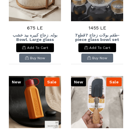
675 LE
1455 LE
طقم بولات زجاج 7قطع7-
بوله. زجاج كبيره بيد خشب
Bowl. Large glass
piece glass bowl set
with a wooden
Add To Cart
Add To Cart
handle.
Buy Now
Buy Now
New
Sale
New
Sale