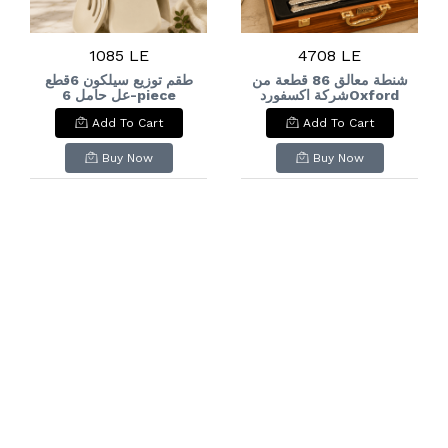
1085 LE
4708 LE
شنطة معالق 86 قطعة من
طقم توزيع سيلكون 6قطع
شركة اكسفوردOxford
عل حامل 6-piece
silicone dispenser
Cutlery Set, 86
Add To Cart
Add To Cart
set on a stand
Pieces
Buy Now
Buy Now