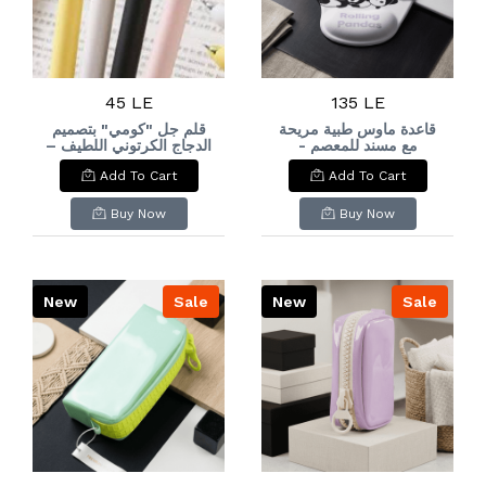
45 LE
135 LE
قاعدة ماوس طبية مريحة
قلم جل "كومي" بتصميم
مع مسند للمعصم -
الدجاج الكرتوني اللطيف –
رسومات
متوفر بالقطعة. COMI
Add To Cart
Add To Cart
Cute Cartoon Chick
باندا.Ergonomic Mouse
Gel Pen – Available
Pad with Wrist Rest
per Piece.
Support - Cute Panda
Buy Now
Buy Now
Print.
New
Sale
New
Sale