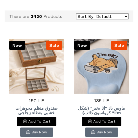
There are
3420
Products
New
Sale
New
Sale
150 LE
135 LE
ماوس باد "أنا بخير" (شكل
صندوق منظم مجوهرات
كرواسون ذائب) "I'm
خشبي بغطاء زجاجي
شفاف وبطانة مخملية
ok!" Croissant Wrist-
Add To Cart
Add To Cart
مقسم لعدة خانات &
Rest Mouse
Wooden jewelry
organizer box with
Buy Now
Buy Now
clear glass lid and