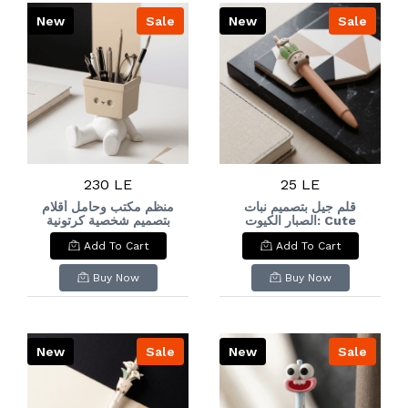
New
Sale
New
Sale
230 LE
25 LE
قلم جيل بتصميم نبات
منظم مكتب وحامل أقلام
الصبار الكيوت: Cute
بتصميم شخصية كرتونية
ing Character Desk
Potted Cactus Gel
Add To Cart
Add To Cart
Organizer & Pen
Pen
Holder
Buy Now
Buy Now
New
Sale
New
Sale