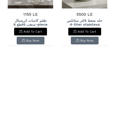
1155 LE
5500 LE
حله ضغط 4لتر ستانلس
طقم كاسات كريستال
مدهب 6قطع 6-piece
4-liter stainless
gilded crystal glass
steel pressure
Add To Cart
Add To Cart
set
cooker
Buy Now
Buy Now