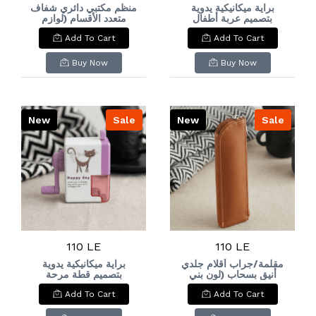
براية ميكانيكية يدوية
منظم مكتبي دائري شفاف
بتصميم عربة أطفال
متعدد الأقسام (لوازم
مكتبية باللون البنفسجي
Manual Mechanical
Add To Cart
Add To Cart
الفاتح) Clear Circular
Pencil Sharpener
Desk Organizer with
with Baby Stroller
Multiple
Design
Buy Now
Buy Now
Compartments (Light
Purple Office
Supplies)
New
Sale
New
Sale
110 LE
110 LE
مقلمة/جراب أقلام جلدي
براية ميكانيكية يدوية
أنيق بسحاب (لون بني
بتصميم قطة مرحة
Manual Mechanical
جملي) Elegant
Add To Cart
Add To Cart
Pencil Sharpener
Leather Zippered
with Playful Cat
Pen Case/Pouch