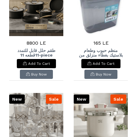
8800 LE
165 LE
منظم حبوب وطعام
طقم حلل قابل للتمدد
بلاستيك بغطاء منزلق من
11قطعه 11-piece
expandable
فولي لايف (1.8 لتر): Foly
Add To Cart
Add To Cart
cookware set
Life Plastic Food &
Cereal Container
with Sliding Lid (1.8L)
Buy Now
Buy Now
New
Sale
New
Sale