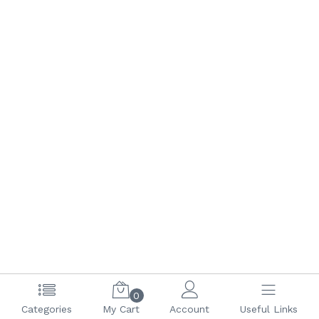
0
(current)
1
2
3
4
5
6
Categories
My Cart
Account
Useful Links