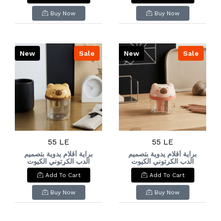
Case with Smile
Transparent Chunky
Detail.
Zipper Pouch
Buy Now
Buy Now
New
Sale
New
Sale
55 LE
55 LE
براية أقلام يدوية بتصميم
براية أقلام يدوية بتصميم
الدب الكرتوني الكيوت
الدب الكرتوني الكيوت
(باللون الأصفر الدافئ)
Cute Cartoon Bear
Add To Cart
Add To Cart
Cute Yellow Cartoon
Manual Pencil
Bear Manual Pencil
Sharpener
Sharpener
Buy Now
Buy Now