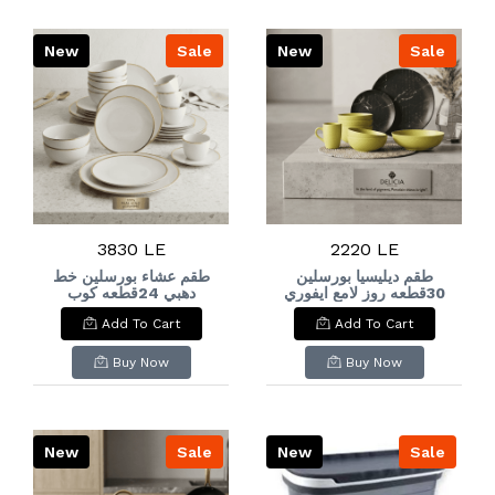
New
Sale
New
Sale
3830 LE
2220 LE
طقم ديليسيا بورسلين
طقم عشاء بورسلين خط
30قطعه روز لامع ايفوري
دهبي 24قطعه كوب
كريميPorcelain dinner
Delicia Porcelain Set,
Add To Cart
Add To Cart
set with gold trim,
30 Pieces, Rose Ivory
24 pieces, cream-
Glossy
colored cup
Buy Now
Buy Now
New
Sale
New
Sale