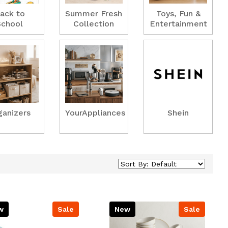
ack to
Summer Fresh
Toys, Fun &
School
Collection
Entertainment
ganizers
YourAppliances
Shein
w
Sale
New
Sale