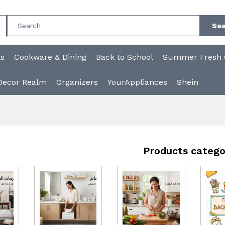
Sea
ls
Cookware & Dining
Back to School
Summer Fresh C
Decor Realm
Organizers
YourAppliances
Shein
Products catego