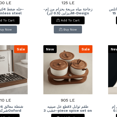
00 LE
125 LE
 استانلس
زجاجة مياه مربعة بحزام من إم-
ainless steel
ديزاين (0.5 لتر)M-Design
بيد خشب+ستاند خشب 15-
re cooker
Square Water Bottle with
pi
d To Cart
Add To Cart
Strap (0.5L
kn
han
Buy Now
Buy Now
Sale
New
Sale
Ne
10 LE
905 LE
 إم
طقم توابل 3قطع عل صينيه
- إصدار خاص (0.5
خشب 3-piece spice set on
شOxford
et, 86 Pieces
a wooden tray
لتر)M-Design