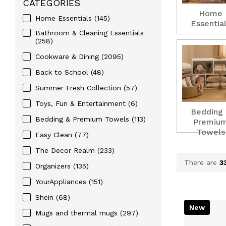
CATEGORIES
Home
Home Essentials
(145)
Essentia
Bathroom & Cleaning Essentials
(258)
Cookware & Dining
(2095)
Back to School
(48)
Summer Fresh Collection
(57)
Toys, Fun & Entertainment
(6)
Bedding
Bedding & Premium Towels
(113)
Premiu
Towels
Easy Clean
(77)
The Decor Realm
(233)
There are
3
Organizers
(135)
YourAppliances
(151)
Shein
(68)
New
Mugs and thermal mugs
(297)