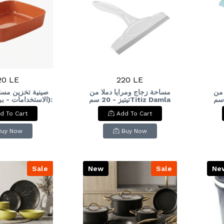
20 LE
220 LE
 من
مساحة زجاج ومرايا دملا من
صينية تخزين مست
تيتيز - 20 سمTitiz D
تيتيز - 20 سمTitiz Damla
الاستخدامات - ):
e Rectangular
Glass and Mirror
d To Cart
Add To Cart
Tray - Burnt
Squeegee - 2
range
Buy Now
Buy Now
Sale
New
Sale
Ne