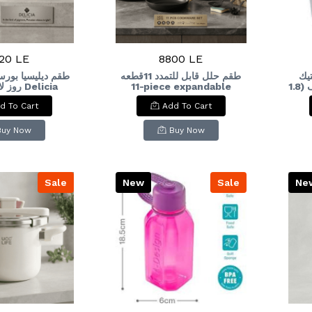
20 LE
8800 LE
يك
طقم حلل قابل للتمدد 11قطعه
 Delicia
11-piece expandable
بغطاء منزلق من فولي لايف (1.8
Set, 30 Pieces,
cookware set
لتر): Foly Life Plastic Food
d To Cart
Add To Cart
vory Glossy
& C
Buy Now
Buy Now
Sale
New
Sale
Ne