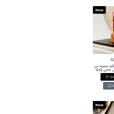
New
1
يكية صحية من
إم ديزاين - إصدار خاص (0.5
لتر)M-Design Special
Ad
Edition 
Bott
New