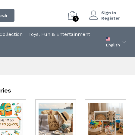
Sign in
rch
Register
0
ollection
Toys, Fun & Entertainment
English
ries