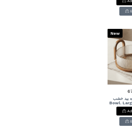
Ad
New
6
ره بيد خشب
Bowl. Larg
woode
Ad