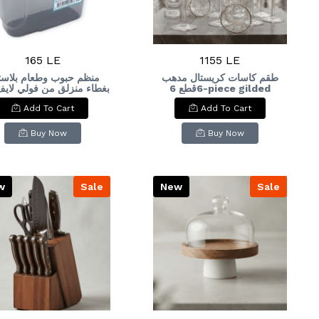
165 LE
1155 LE
طقم كاسات كريستال مدهب
منظم حبوب وطعام بلاست
6قطع 6-piece gilded
crystal glass set
Add To Cart
Add To Cart
ereal Container with
Sliding Lid (1.8L)
Buy Now
Buy Now
w
Sale
New
Sale