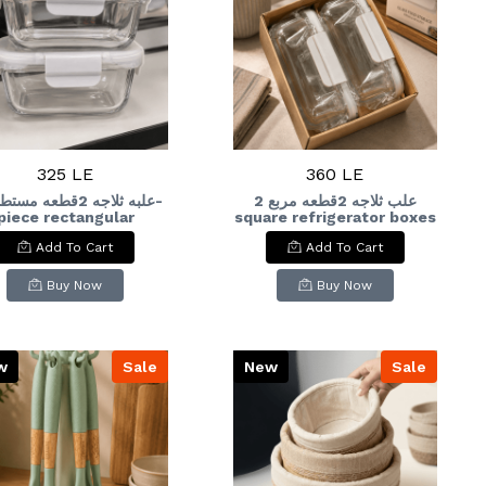
325 LE
360 LE
علب ثلاجه 2قطعه مربع 2
piece rectangular
square refrigerator boxes
refrigerator box
Add To Cart
Add To Cart
Buy Now
Buy Now
w
Sale
New
Sale