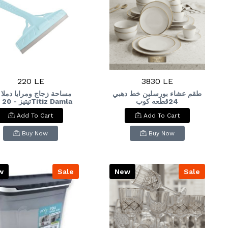
220 LE
3830 LE
طقم عشاء بورسلين خط دهبي
مساحة زجاج ومرايا دملا
24قطعه كوب
amla
Glass and Mirror
كريميPorcelain dinner set
Add To Cart
Add To Cart
Squeegee - 20 cm
with gold trim, 24 pieces,
cream-colored cup
Buy Now
Buy Now
w
Sale
New
Sale