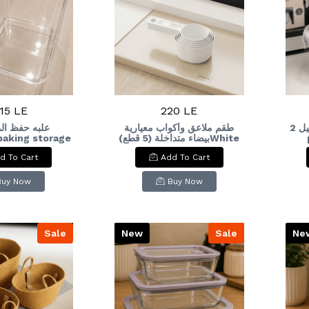
15 LE
220 LE
علبه ثلاجه 2قطعه مستطيل 2-
طقم ملاعق وأكواب معيارية
علبه حفظ ال
بيضاء متداخلة (5 قطع)White
box
Nesting Measuring
d To Cart
Add To Cart
Spoons & Cups Set (5
Pcs)
Buy Now
Buy Now
Sale
New
Sale
Ne