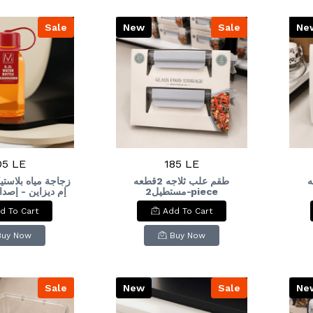
Sale
New
Sale
Ne
05 LE
185 LE
قطعه
طقم علب ثلاجه 2قطعه
زجاجة مياه بلاست
مستطيل2-piece
rectangular refrigerator
rec
d To Cart
Add To Cart
Plastic Water
container set
le (0.5L)
Buy Now
Buy Now
Sale
New
Sale
Ne