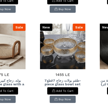
d To Cart
Add To Cart
Ed
Buy Now
Buy Now
Sale
New
Sale
Ne
75 LE
1455 LE
ة من
طقم بولات زجاج 7قطع7-
بوله. زجاج كبي
e glass with a
piece glass bowl set
إم ديزاين (0.8 لتر)M-Design
n handle.
Sq
d To Cart
Add To Cart
Buy Now
Buy Now