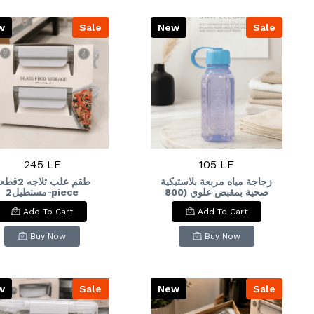
w
Sale
New
Sale
245 LE
105 LE
زجاجة مياه مربعة بلاستيكية
طقم علب ثلاجه 2
صحية بمقبض علوي (800
مستطيل2-piece
tangular refrigerator
مل)Square Plastic Water
Add To Cart
Add To Cart
container set
Bottle with Top Handle
(800 ml)
Buy Now
Buy Now
w
Sale
New
Sale