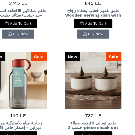
3745 LE
845 LE
طبق تقديم خشب بغطاء زجاج
طقم سكاكين 15قطعه
Wooden serving dish with
ece stainless steel
a glass lid
Add To Cart
Add To Cart
ife set with wooden
dles + wooden stand
Buy Now
Buy Now
w
Sale
New
Sale
140 LE
730 LE
طقم تسالي 2قطعه بغطاء
زجاجة مياه بلاستيكية من
خشب 2-piece snack set
ديزاين 
 Special
with wooden lid