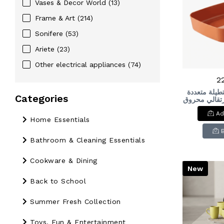
Vases & Decor World
(13)
Frame & Art
(214)
Sonifere
(53)
Ariete
(23)
Other electrical appliances
(74)
2
طيلة متعددة
Categories
برتقالي محروق
Versatil
Ad
Storage 
Home Essentials
O
Bathroom & Cleaning Essentials
Cookware & Dining
New
Back to School
Summer Fresh Collection
Toys, Fun & Entertainment