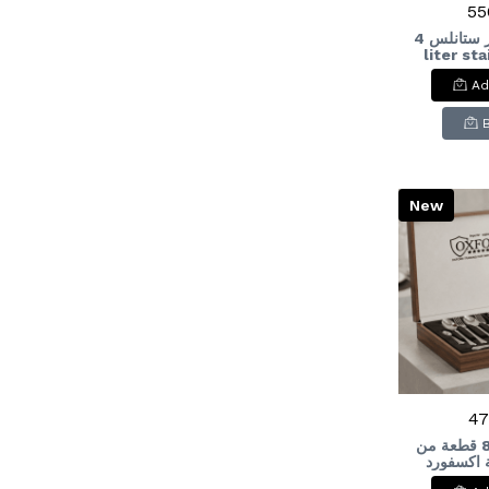
55
حله ضغط 4لتر ستانلس 4-
liter st
pressu
Ad
New
47
شنطة معالق 86 قطعة من
ركة اكسفورد
Cutlery S