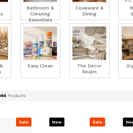
Bathroom &
Cookware &
B
ls
Cleaning
Dining
Essentials
 &
Easy Clean
The Decor
Or
m
Realm
386
Products
Sale
New
Sale
Ne