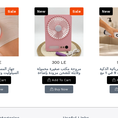
Sale
New
Sale
New
E
300 LE
ائية الذكية
مروحة مكتب صغيرة محمولة
جهاز المس
متعددة الاستخدامات 9 في 1 مع
وقابلة للشحن مزودة بإضاءة
السيلوليت و
LEDPortable
شاشة LED (9 in 
Cart
Add To Cart
ellulite
Rechargeable Mini Desk
Multifun
 Cellout
Fan with LED Light
Cleaning 
at Anti-
Multifun
ow
Buy Now
tric Body
Cleaning
r.
ategories
Useful Links