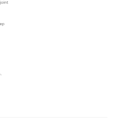
joint
eep
.