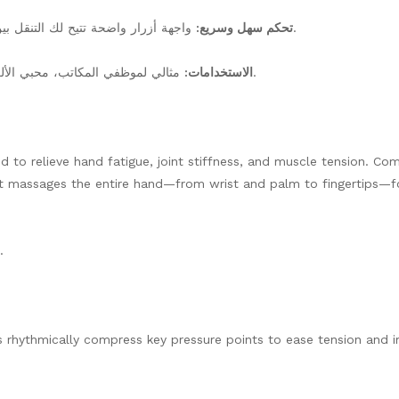
واجهة أزرار واضحة تتيح لك التنقل بين السرعات، الأنماط، وتفعيل الحرارة بلمسة واحدة.
تحكم سهل وسريع:
مثالي لموظفي المكاتب، محبي الألعاب، كبار السن، وكل من يعاني من إجهاد أو برودة اليدين.
الاستخدامات:
 to relieve hand fatigue, joint stiffness, and muscle tension. Co
it massages the entire hand—from wrist and palm to fingertips—f
.
gs rhythmically compress key pressure points to ease tension and 