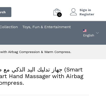
Sign in
rch
Register
0
ollection
Toys, Fun & Entertainment
English
 : Smart Hand Massager with Airbag Compression & Warm Compress.
جهاز تدليك اليد الذك (Smart
art Hand Massager with Airbag
ompress.