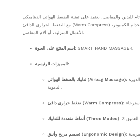
سترخاء تام لليدين والمفاصل. يعتمد على تقنية الضغط الهوائي الديناميكي
مع الضغط الحراري الدافئ (Warm Compress) لتدليك الأصابع، الكف، والمعصم. مثالي لتخفيف الإجهاد والآلام الناتجة عن الكتابة، استخدام الكمبيوتر،
الأعمال المنزلية، أو آلام المفاصل.
اسم المنتج على العبوة:
SMART HAND MASSAGER.
المميزات الرئيسية:
وسائد هوائية ذكية تضغط بلطف على نقاط التدليك باليد لترخية العضلات وتنشيط الدورة
تدليك بالضغط الهوائي (Airbag Massage):
الدموية.
ضغط حراري دافئ (Warm Compress):
أنماط متعددة للتدليك (Three Modes):
تصميم مريح وأنيق (Ergonomic Design):