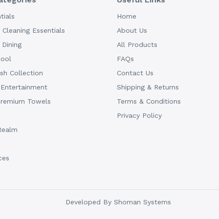
tials
Home
Cleaning Essentials
About Us
Dining
All Products
hool
FAQs
h Collection
Contact Us
 Entertainment
Shipping & Returns
Premium Towels
Terms & Conditions
Privacy Policy
Realm
ces
Developed By
Shoman Systems