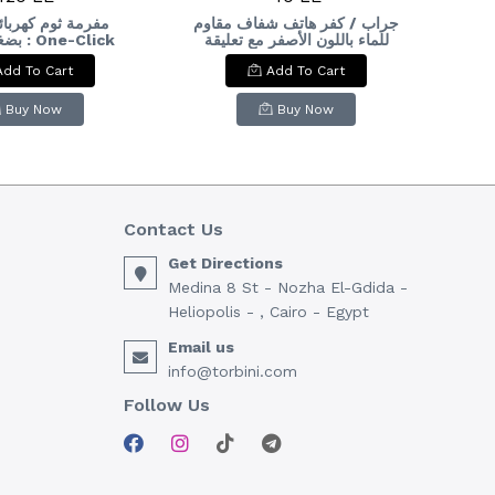
لذكي
جراب / كفر هاتف شفاف مقاوم
مفرمة ثوم كهربائ
للماء باللون الأصفر مع تعليقة
-Click
ic Mini Garlic
رقبة. & : Waterproof
MAZ
Add To Cart
Add To Cart
hopper:
Universal Phone Pouch /
M
Case with Neck Lanyard
M
(Yellow).
Buy Now
Buy Now
Contact Us
Get Directions
Medina 8 St - Nozha El-Gdida -
Heliopolis - , Cairo - Egypt
Email us
info@torbini.com
Follow Us