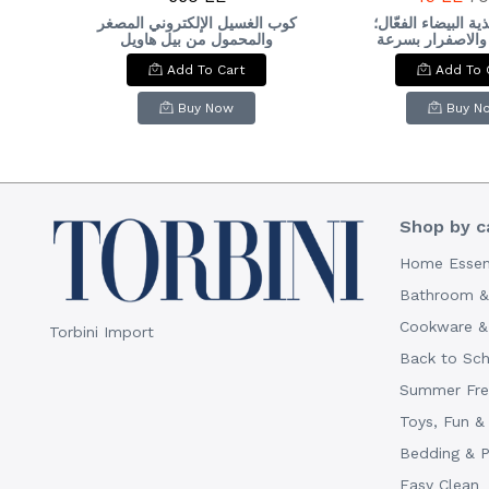
ة البيضاء الفعّال؛
كوب الغسيل الإلكتروني المصغر
مرو
 والاصفرار بسرعة
والمحمول من بيل هاويل
وقا
(BELL+HOWELL Mini
ن الحاجة لغسلها
Add To Cart
Add To 
esk
Laundry Cup). & :
يد لها مظهرها الجديد
t
BELL+HOWELL Mini
Effective wh
Laundry Cup - Portable
cleaner; quic
Buy Now
Buy N
Electric Washer.
easily removes 
yellowing with
restoring a b
loo
Shop by c
Home Essen
Bathroom & 
Cookware & 
Torbini Import
Back to Sc
Summer Fres
Toys, Fun &
Bedding & 
Easy Clean