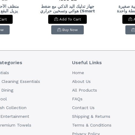
ية صغيرة
جهاز تدليك اليد الذكي مع ضغط
منظف الأحذي
بضغطة واحدة : One
هوائي وتسخين حراري (Smart
يزيل البقع
وسهولة دو
Hand Massager). & :
Electr
Cart
Add To Cart
بالماء، ليع.
Smart Hand Massager
C
ite shoe
with Airbag Compression
kly and
& Warm Compress.
ow
Buy Now
stains and
out water,
rand-new
ategories
Useful Links
tials
Home
Cleaning Essentials
About Us
Dining
All Products
hool
FAQs
h Collection
Contact Us
 Entertainment
Shipping & Returns
Premium Towels
Terms & Conditions
Privacy Policy