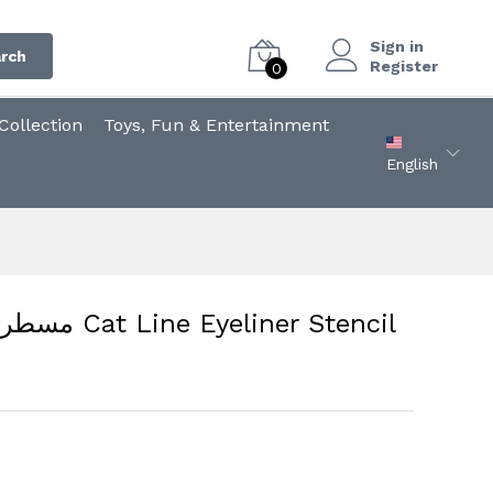
Sign in
rch
Register
0
ollection
Toys, Fun & Entertainment
English
iner Stencil