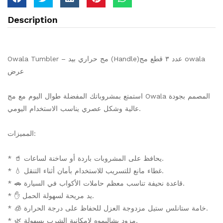
Description
Owala Tumbler – مج حراري بيد (Handle)عدد ٣ قطع مج owala
عرض
استمتع بمشروباتك المفضلة طوال اليوم مع مج Owala المصمم بجودة
عالية وشكل عصري يناسب الاستخدام اليومي.
المميزات:
* 🥤 يحافظ على المشروبات باردة أو ساخنة لساعات.
* 💧 غطاء مانع للتسريب للاستخدام بأمان أثناء التنقل.
* 🚗 قاعدة نحيفة تناسب معظم حاملات الأكواب في السيارة.
* ✋ يد مريحة لسهولة الحمل.
* 🧊 خامة ستانلس ستيل مزدوجة العزل للحفاظ على درجة الحرارة.
* 🌿 مزود بشاليموه لإمكانية الشرب بسهولة.