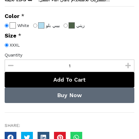
Color
*
White
بيبي بلو
زيتي
Size
*
XXXL
Quantity
Add To Cart
Buy Now
SHARE: