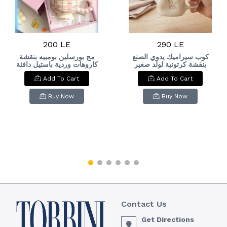
200 LE
290 LE
كوب سيراميك يدوي الصنع
مج بورسلين بومبيه بنقشة
بنقشة كرتونية لولد صغير
كاروهات وردية باستيل دافئة
باللون الذهبي. &
ومقبض بابلز فقاعي.& Pink
Add To Cart
Add To Cart
Plaid Patterned
Handmade Ceramic
Handmade Ceramic
Minimalist Cartoon
Mug with Pink Bubble
Boy Mug with Gold
Buy Now
Buy Now
Handle.
Accents.
Contact Us
Get Directions