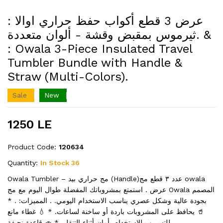
: عرض 3 قطع أكواب حفظ حراري اوالا
ثيرموس بمقبض وقشة - ألوان متعددة. &
: Owala 3-Piece Insulated Travel
Tumbler Bundle with Handle &
Straw (Multi-Colors).
Sale
New
1250 LE
Product Code:
120634
Quantity:
In Stock 36
Owala Tumbler – مج حراري بيد (Handle)عدد ٣ قطع مج owala
عرض . استمتع بمشروباتك المفضلة طوال اليوم مع مج Owala المصمم
بجودة عالية وشكل عصري يناسب الاستخدام اليومي. . المميزات: . *
🥤 يحافظ على المشروبات باردة أو ساخنة لساعات. * 💧 غطاء مانع
للتسريب للاستخدام بأمان أثناء التنقل. * 🚗 قاعدة نحيفة...