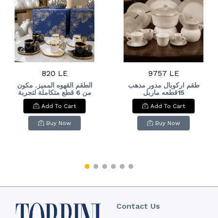
820 LE
9757 LE
طقم اركوبال مدور مدهب
الطقم القهوه المميز. مكون
15قطعه ماربل
من 6 قطع متكاملة لتجربة
الاندلسRound Arcopal
ضيافة لا تُنسى. ​ملاحظة:
Add To Cart
Add To Cart
الطقم مكون من 6 قطع
set, gilded, Andalusian
(أكواب وأطباق). ​
marble
Experience elegance
Buy Now
Buy Now
in every sip. Elevate
your coffe
Contact Us