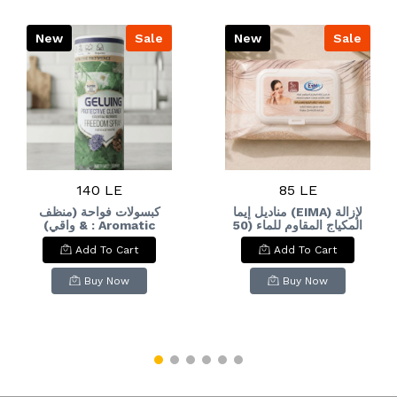
New
Sale
New
Sale
140 LE
85 LE
مناديل إيما (EIMA) لإزالة
كبسولات فواحة (منظف
المكياج المقاوم للماء (50
واقي) & : Aromatic
Cleaning Capsules
منديل) & EIMA
Add To Cart
Add To Cart
(Protective Cleaner)
Waterproof Makeup
Remover Wipes (50
Count)
Buy Now
Buy Now