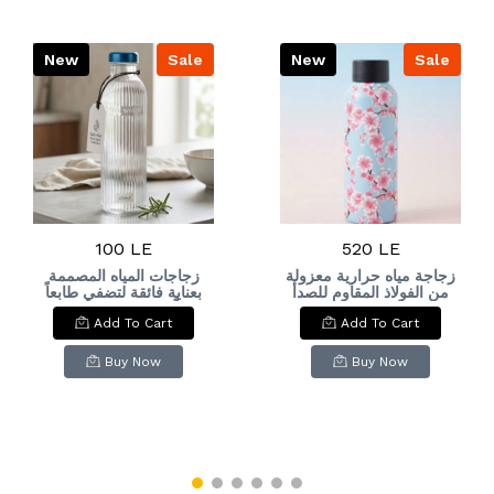
New
Sale
New
Sale
100 LE
520 LE
زجاجة مياه حرارية معزولة
زجاجات المياه المصممة
من الفولاذ المقاوم للصدأ
بعناية فائقة لتضفي طابعاً
بنقوش زهور الكرز
راقياً على روتينك اليومي.
Add To Cart
Add To Cart
اليابانية.&: Insulated
مياه نقية، زجاج فاخر، وذوق
لا يُضاهى." ​ ​"Purity that
Stainless Steel Water
refreshes your soul
Bottle with Cherry
Buy Now
Buy Now
and a touch of luxury
Blossom Pattern.
for e