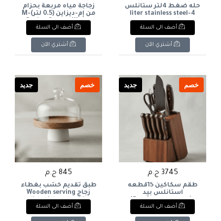
حله ضغط 4لتر ستانلس
زجاجة مياه مربعة بحزام
4-liter stainless steel
من إم-ديزاين (0.5 لتر)M-
Design Square Water
pressure cooker
أضف الى السلة
أضف الى السلة
Bottle with Strap (0.5L
أشتري الآن
أشتري الآن
خصم
جديد
خصم
جديد
3745 ج.م
845 ج.م
طقم سكاكين 15قطعه
طبق تقديم خشب بغطاء
استانلس بيد
زجاج Wooden serving
خشب+ستاند خشب 15-
dish with a glass lid
أضف الى السلة
أضف الى السلة
piece stainless steel
knife set with wooden