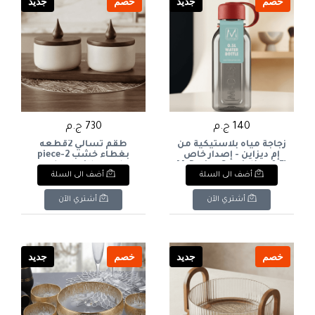
خصم
جديد
خصم
جديد
140 ج.م
730 ج.م
زجاجة مياه بلاستيكية من
طقم تسالي 2قطعه
إم ديزاين - إصدار خاص
بغطاء خشب 2-piece
(0.5 لتر)M-Design Special
snack set with wooden
أضف الى السلة
أضف الى السلة
lid
Edition Plastic Water
Bottle (0.5L
أشتري الآن
أشتري الآن
خصم
جديد
خصم
جديد