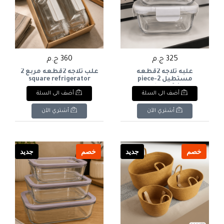
325 ج.م
360 ج.م
علبه ثلاجه 2قطعه
علب ثلاجه 2قطعه مربع 2
مستطيل 2-piece
square refrigerator
boxes
rectangular refrigerator
أضف الى السلة
أضف الى السلة
box
أشتري الآن
أشتري الآن
خصم
جديد
خصم
جديد