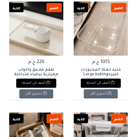
خصم
جديد
خصم
جديد
1015 ج.م
220 ج.م
علبه حفظ المخبوزات
طقم ملاعق وأكواب
كبيرهLarge baking
معيارية بيضاء متداخلة
storage box
(5 قطع)White Nesting
أضف الى السلة
أضف الى السلة
Measuring Spoons &
Cups Set (5 Pcs)
أشتري الآن
أشتري الآن
خصم
جديد
خصم
جديد