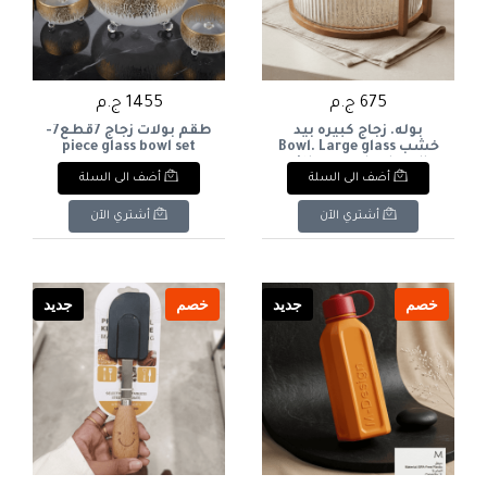
675 ج.م
1455 ج.م
بوله. زجاج كبيره بيد
طقم بولات زجاج 7قطع7-
خشب Bowl. Large glass
piece glass bowl set
with a wooden handle.
أضف الى السلة
أضف الى السلة
أشتري الآن
أشتري الآن
خصم
جديد
خصم
جديد