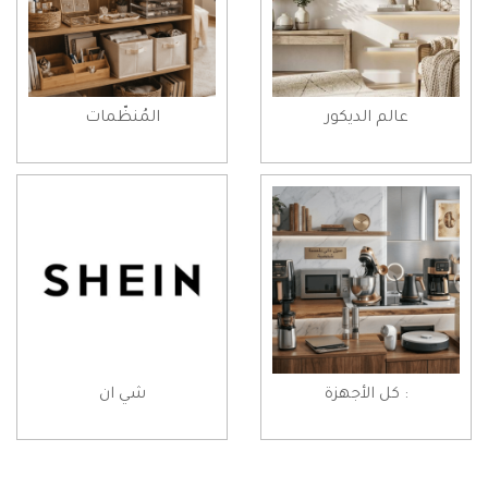
عالم الديكور
المُنظّمات
: كل الأجهزة
شي ان