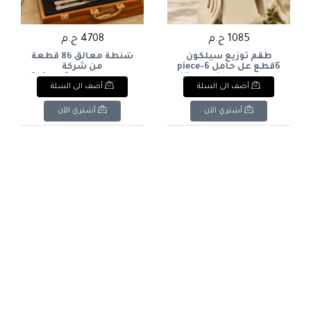
1085 ج.م
4708 ج.م
طقم توزيع سيلكون
شنطة معالق 86 قطعة
6قطع عل حامل 6-piece
من شركة
silicone dispenser set on
اكسفوردOxford Cutlery
أضف الى السلة
أضف الى السلة
Set, 86 Pieces
a stand
أشتري الآن
أشتري الآن