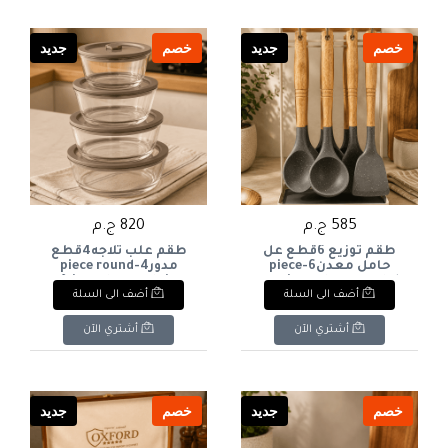
خصم
جديد
خصم
جديد
585 ج.م
820 ج.م
طقم توزيع 6قطع عل
طقم علب ثلاجه4قطع
حامل معدن6-piece
مدور4-piece round
refrigerator container
serving set on a metal
أضف الى السلة
أضف الى السلة
set
stand
أشتري الآن
أشتري الآن
خصم
جديد
خصم
جديد