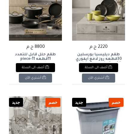
2220 ج.م
8800 ج.م
طقم ديليسيا بورسلين
طقم حلل قابل للتمدد
30قطعه روز لامع ايفوري
11قطعه 11-piece
expandable cookware
Delicia Porcelain Set, 30
أضف الى السلة
أضف الى السلة
set
Pieces, Rose Ivory Glossy
أشتري الآن
أشتري الآن
خصم
جديد
خصم
جديد