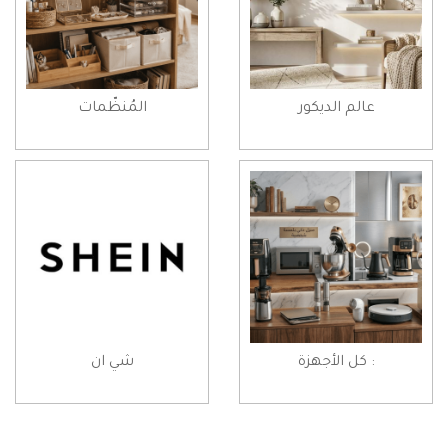
عالم الديكور
المُنظّمات
: كل الأجهزة
شي ان