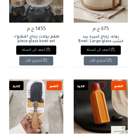
675 ج.م
1455 ج.م
بوله. زجاج كبيره بيد
طقم بولات زجاج 7قطع7-
خشب Bowl. Large glass
piece glass bowl set
with a wooden handle.
أضف الى السلة
أضف الى السلة
أشتري الآن
أشتري الآن
خصم
جديد
خصم
جديد