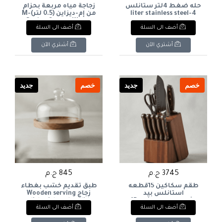
حله ضغط 4لتر ستانلس
زجاجة مياه مربعة بحزام
4-liter stainless steel
من إم-ديزاين (0.5 لتر)M-
Design Square Water
pressure cooker
أضف الى السلة
أضف الى السلة
Bottle with Strap (0.5L
أشتري الآن
أشتري الآن
خصم
جديد
خصم
جديد
3745 ج.م
845 ج.م
طقم سكاكين 15قطعه
طبق تقديم خشب بغطاء
استانلس بيد
زجاج Wooden serving
خشب+ستاند خشب 15-
dish with a glass lid
أضف الى السلة
أضف الى السلة
piece stainless steel
knife set with wooden