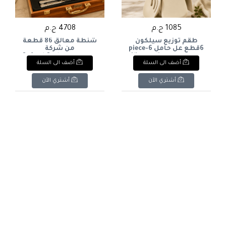
1085 ج.م
4708 ج.م
طقم توزيع سيلكون
شنطة معالق 86 قطعة
6قطع عل حامل 6-piece
من شركة
silicone dispenser set on
اكسفوردOxford Cutlery
أضف الى السلة
أضف الى السلة
Set, 86 Pieces
a stand
أشتري الآن
أشتري الآن