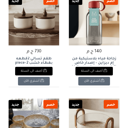
خصم
جديد
خصم
جديد
140 ج.م
730 ج.م
زجاجة مياه بلاستيكية من
طقم تسالي 2قطعه
إم ديزاين - إصدار خاص
بغطاء خشب 2-piece
(0.5 لتر)M-Design Special
snack set with wooden
أضف الى السلة
أضف الى السلة
lid
Edition Plastic Water
Bottle (0.5L
أشتري الآن
أشتري الآن
خصم
جديد
خصم
جديد