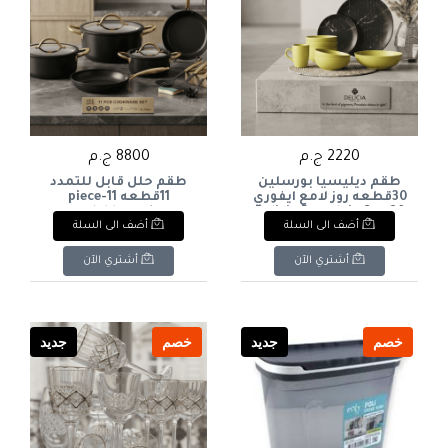
2220 ج.م
8800 ج.م
طقم ديليسيا بورسلين
طقم حلل قابل للتمدد
30قطعه روز لامع ايفوري
11قطعه 11-piece
expandable cookware
Delicia Porcelain Set, 30
أضف الى السلة
أضف الى السلة
set
Pieces, Rose Ivory Glossy
أشتري الآن
أشتري الآن
خصم
جديد
خصم
جديد