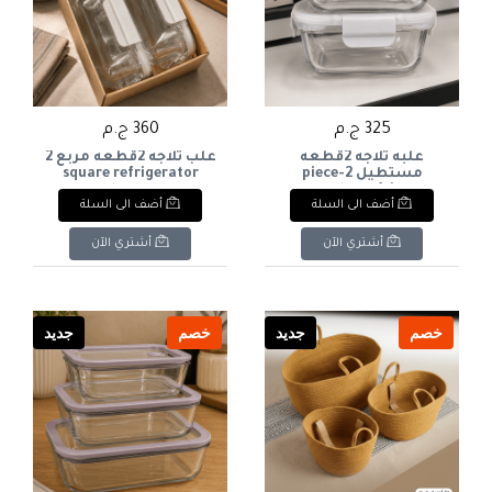
325 ج.م
360 ج.م
علبه ثلاجه 2قطعه
علب ثلاجه 2قطعه مربع 2
مستطيل 2-piece
square refrigerator
boxes
rectangular refrigerator
أضف الى السلة
أضف الى السلة
box
أشتري الآن
أشتري الآن
خصم
جديد
خصم
جديد