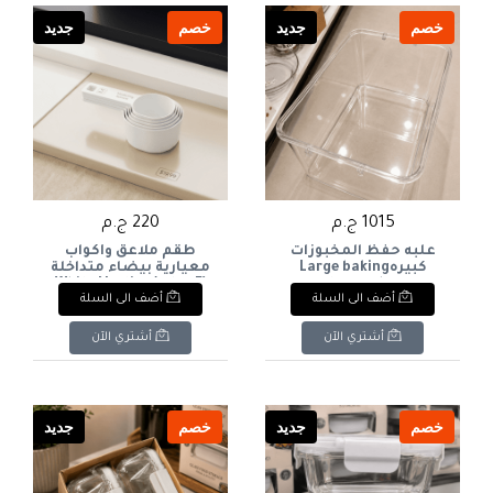
خصم
جديد
خصم
جديد
1015 ج.م
220 ج.م
علبه حفظ المخبوزات
طقم ملاعق وأكواب
كبيرهLarge baking
معيارية بيضاء متداخلة
storage box
(5 قطع)White Nesting
أضف الى السلة
أضف الى السلة
Measuring Spoons &
Cups Set (5 Pcs)
أشتري الآن
أشتري الآن
خصم
جديد
خصم
جديد