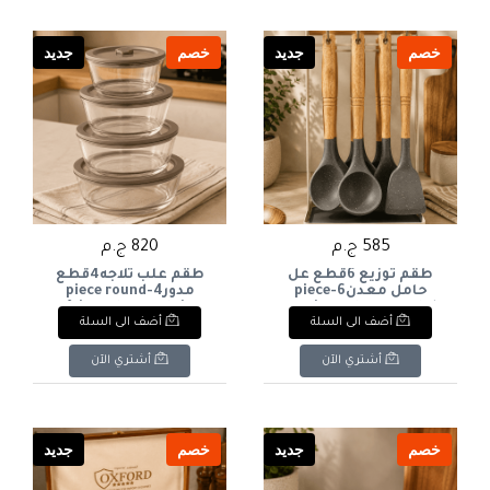
خصم
جديد
خصم
جديد
585 ج.م
820 ج.م
طقم توزيع 6قطع عل
طقم علب ثلاجه4قطع
حامل معدن6-piece
مدور4-piece round
refrigerator container
serving set on a metal
أضف الى السلة
أضف الى السلة
set
stand
أشتري الآن
أشتري الآن
خصم
جديد
خصم
جديد