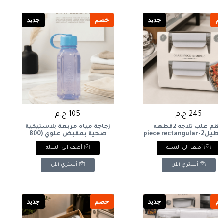
جديد
خصم
جديد
245 ج.م
105 ج.م
طقم علب ثلاجه 2قطعه
زجاجة مياه مربعة بلاستيكية
مستطيل2-piece rectangular
صحية بمقبض علوي (800
refrigerator container
مل)Square Plastic Water
أضف الى السلة
أضف الى السلة
Bottle with Top Handle (800
ml)
أشتري الآن
أشتري الآن
جديد
خصم
جديد