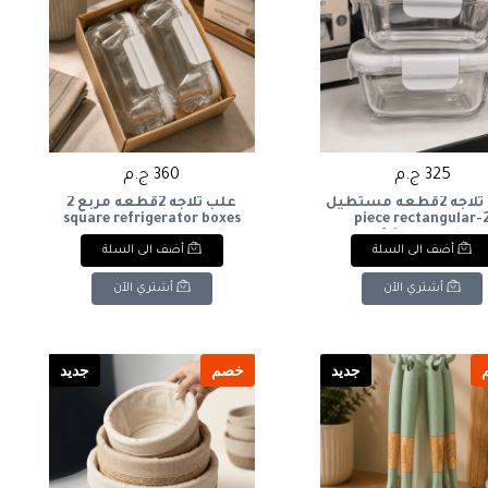
325 ج.م
360 ج.م
علبه ثلاجه 2قطعه مستطيل
علب ثلاجه 2قطعه مربع 2
square refrigerator boxes
2-piece rectangular
refrigerator box
أضف الى السلة
أضف الى السلة
أشتري الآن
أشتري الآن
جديد
خصم
جديد