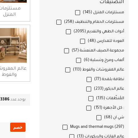
التصنيفات
مستلزمات
مستلزمات المنزل
(145)
المنزل
مستلزمات الحمام والتنظيف
(258)
أدوات الطهي والتقديم
(2095)
العودة للمدارس
(48)
مجموعة الصيف المنعشة
(57)
ألعاب ومرح وتسلية
(6)
عالم المفرو
عالم المفروشات والفوط
(113)
والفوط
نظافة بلمحة
(77)
عالم الديكور
(233)
المُنظّمات
(135)
يوجد عدد
3386
م
: كل الأجهزة
(151)
شي ان
(68)
خصم
Mugs and thermal mugs
(297)
عالم الفازات والديكورات
(13)