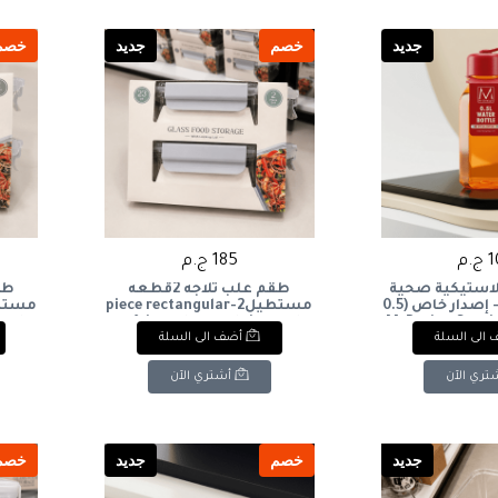
جديد
خصم
جديد
خصم
.م
185 ج.م
بلاستيكية صحية
طقم علب ثلاجه 2قطعه
من إم ديزاين - إصدار خاص (0.5
مستطيل2-piece rectangular
M-Design Special 
refrigerator container set
 set
الى السلة
أضف الى السلة
Plastic Water B
تري الآن
أشتري الآن
جديد
خصم
جديد
خصم