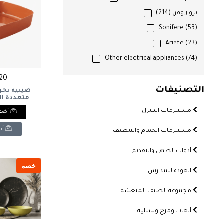
برواز وفن
(214)
Sonifere
(53)
Ariete
(23)
Other electrical appliances
(74)
220 ج
التصنيفات
صينية تخز
متعددة ال
مستلزمات المنزل
أضف 
orage Tray -
range
أش
مستلزمات الحمام والتنظيف
أدوات الطهي والتقديم
خصم
العودة للمدارس
مجموعة الصيف المنعشة
ألعاب ومرح وتسلية