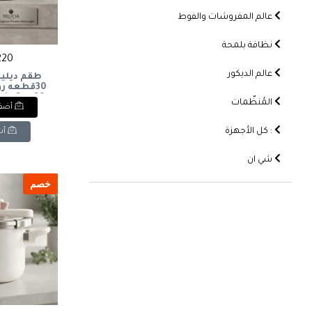
عالم المفروشات والفوط
نظافة بلمحة
2220 
عالم الديكور
طقم ديليس
30قطعه رو
ain Set, 30
المُنظّمات
أضف 
vory Glossy
: كل الأجهزة
أش
شي ان
خصم