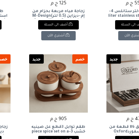
ج.م
125 ج.م
حله ضغط 4لتر ستانلس 4-
زجاجة مياه مربعة بحزام من
liter stainless 
إم-ديزاين (0.5 لتر)M-Design
است
Square Water Bottle with
cook
الى السلة
أضف الى السلة
en
Strap (0.5L
and
تري الآن
أشتري الآن
جديد
خصم
جديد
خصم
ج.م
905 ج.م
شنطة معالق 86 قطعة من
طقم توابل 3قطع عل صينيه
زجاج
شركة اكسفوردOxford
خشب 3-piece spice set on a
Cutlery Set,
wooden tray
لت