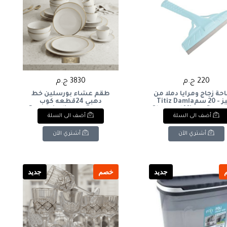
220 ج.م
3830 ج.م
ة زجاج ومرايا دملا من
طقم عشاء بورسلين خط
تيتيز - 20 سمTitiz Damla
دهبي 24قطعه كوب
Glass and Mirror Squee
كريميPorcelain dinner set
أضف الى السلة
أضف الى السلة
with gold trim, 24 pieces,
20 cm
cream-colored cup
أشتري الآن
أشتري الآن
جديد
خصم
جديد