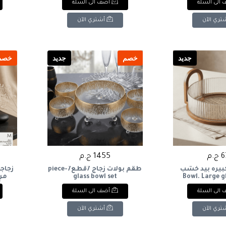
الى السلة
أضف الى السلة
0.5L
تري الآن
أشتري الآن
جديد
خصم
جديد
خصم
.م
1455 ج.م
كبيره بيد خشب
طقم بولات زجاج 7قطع7-piece
زجاجة
glass bowl set
Bowl. Large g
Water
wooden h
الى السلة
أضف الى السلة
تري الآن
أشتري الآن