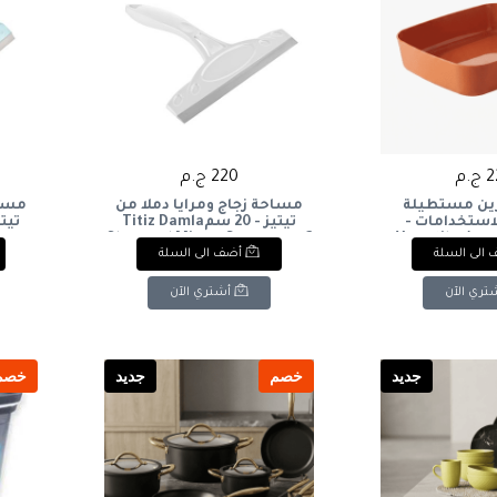
.م
220 ج.م
ين مستطيلة
مساحة زجاج ومرايا دملا من
مساح
استخدامات -
تيتيز - 20 سمTitiz Damla
برتقالي محروق): Versatile
Glass and Mirror Squeegee - 2
gee -
الى السلة
أضف الى السلة
Rectangular St
Burnt O
تري الآن
أشتري الآن
جديد
خصم
جديد
خصم