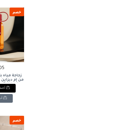
خصم
105 ج
زجاجة مياه 
لتر)Edition
أضف 
ottle (0.5L)
أش
خصم