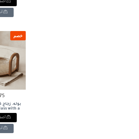
أضف 
أش
خصم
675 ج
بوله. زجاج 
lass with a
andle.
أضف 
أش