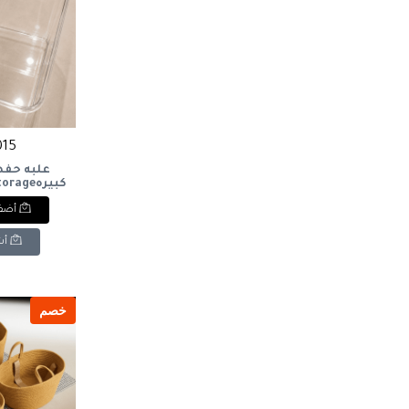
1015 
علبه حفظ
كبيرهage
x
أضف 
أش
خصم