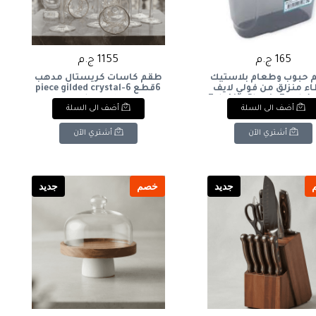
165 ج.م
1155 ج.م
 حبوب وطعام بلاستيك
طقم كاسات كريستال مدهب
ء منزلق من فولي لايف
6قطع 6-piece gilded crystal
(1.8 لتر): Foly Life Plastic Food
glass set
أضف الى السلة
أضف الى السلة
& Cereal Container w
Sliding Lid (1.8L)
أشتري الآن
أشتري الآن
جديد
خصم
جديد