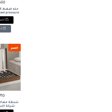
5500 
steel pressure
er
أضف 
أش
خصم
4710 
 86 Pieces