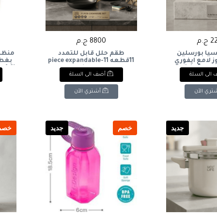
ج.م
8800 ج.م
يا بورسلين
طقم حلل قابل للتمدد
منظم
ز لامع ايفوري
11قطعه 11-piece expandable
بغطا
cookware set
Delicia Porcel
الى السلة
أضف الى السلة
ith
Pieces, Rose I
تري الآن
أشتري الآن
جديد
خصم
جديد
خصم