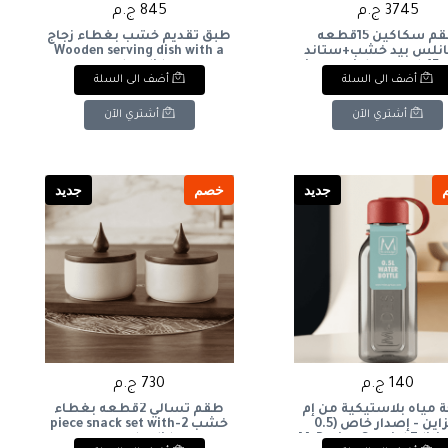
3745 ج.م
845 ج.م
طقم سكاكين 15قطعه
طبق تقديم خشب بغطاء زجاج
انلس بيد خشب+ستاند
Wooden serving dish with a
خشب 15-piece stainless steel
glass lid
أضف الى السلة
أضف الى السلة
knife set with wood
handles + wooden st
أشتري الآن
أشتري الآن
جديد
خصم
جديد
140 ج.م
730 ج.م
ة مياه بلاستيكية من إم
طقم تسالي 2قطعه بغطاء
ديزاين - إصدار خاص (0.5
خشب 2-piece snack set with
ر)M-Design Special Edition
wooden lid