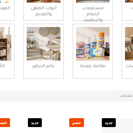
مستلزمات
أدوات الطهي
العود
الحمام
والتقديم
والتنظيف
شات
نظافة بلمحة
عالم الديكور
الم
نتجات
جديد
خصم
جديد
خصم