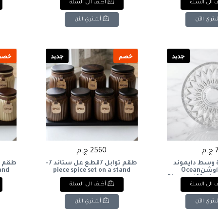
الى السلة
أضف الى السلة
تري الآن
أشتري الآن
جديد
خصم
جديد
خصم
.م
2560 ج.م
 وسط دايموند
طقم توابل 7قطع عل ستاند 7-
زجاج من اوشنOcean
piece spice set on a stand
tand
Diamond Medium
الى السلة
أضف الى السلة
Bow
تري الآن
أشتري الآن