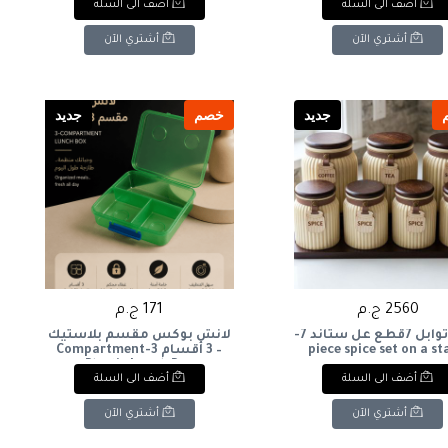
أضف الى السلة
أضف الى السلة
أشتري الآن
أشتري الآن
جديد
خصم
جديد
2560 ج.م
171 ج.م
طقم توابل 7قطع عل ستاند 7-
لانش بوكس مقسم بلاستيك
piece spice set on a s
– 3 أقسام 3-Compartment
Plastic Lunch Box
أضف الى السلة
أضف الى السلة
أشتري الآن
أشتري الآن