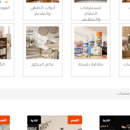
مستلزمات
أدوات الطهي
العود
الحمام
والتقديم
والتنظيف
شات
نظافة بلمحة
عالم الديكور
الم
نتجات
جديد
خصم
جديد
خصم