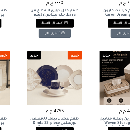
.م
7330 ج.م
جرانيت كارون
طقم حلل كوري 10قطع من
دريم 6قطعKaron Dream
kaza. حله مقاس 32سم
granite food c
+جريل+مقلايه10-piece Korean
n.
الى السلة
أضف الى السلة
cookware set from Kaza.
piec
Includes a 32cm saucepan,
grill, and frying pan.
تري الآن
أشتري الآن
جديد
خصم
جديد
خصم
.م
4755 ج.م
ن وعلبة مناديل
طقم عشاء ديملا 33قطعه.
سوجة Woven Storage
بورسلين Dimla 33-piece
n.
dinner set. Porcelain.
Basket & Tiss