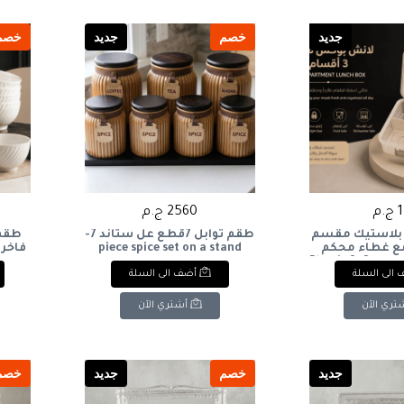
جديد
خصم
جديد
خصم
.م
2560 ج.م
بلاستيك مقسم
طقم توابل 7قطع عل ستاند 7-
طقم 
 مع غطاء محكم
piece spice set on a stand
eces
Plastic 3-Compa
الى السلة
أضف الى السلة
Box with Se
تري الآن
أشتري الآن
جديد
خصم
جديد
خصم