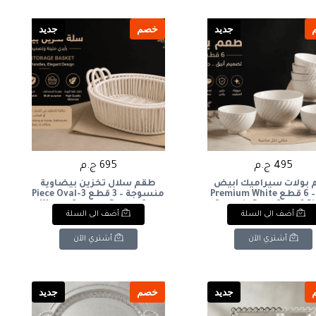
جديد
خصم
جديد
495 ج.م
695 ج.م
بولات سيراميك أبيض
طقم سلال تخزين بيضاوية
فاخر – 6 قطع Premium White
منسوجة – 3 قطع 3-Piece Oval
Woven Storage Basket Set
Ceramic Bowl Set – 6 Pi
أضف الى السلة
أضف الى السلة
أشتري الآن
أشتري الآن
جديد
خصم
جديد