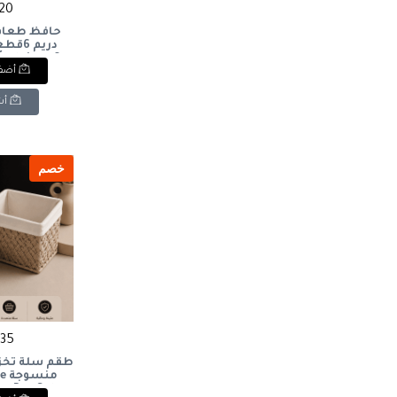
720 ج
حافظ طعام 
ontainer, 6
أضف 
es
أش
خصم
435 ج
طقم سلة تخزي
من
ue Box Set