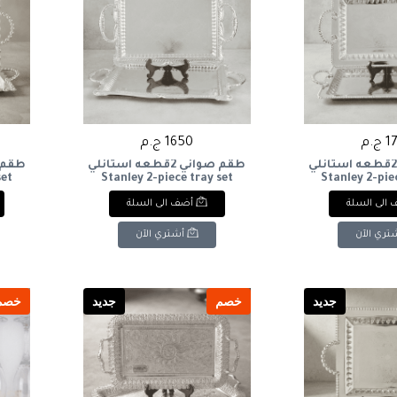
ج.م
1650 ج.م
طقم صواني 2قطعه استانلي
طقم صواني 2قطعه استانلي
set
Stanley 2-piece tray set
Stanley 2-pie
الى السلة
أضف الى السلة
تري الآن
أشتري الآن
جديد
خصم
جديد
خصم