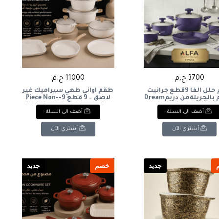
3700 ج.م
11000 ج.م
طقم حلل الفا 9قطع جرانيت
طقم أواني طهي سيراميك غير
28سم بالجريلةمن دريمDream
لاصق – 9 قطع 9-Piece Non-
Stick Ceramic Cookware Set
Alpha 9-piece grani
أضف الى السلة
أضف الى السلة
cookware set, 28cm, with
أشتري الآن
أشتري الآن
جديد
خصم
جديد