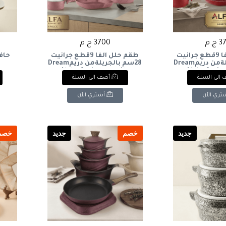
ج.م
3700 ج.م
طقم حلل الفا 9قطع جرانيت
طقم حلل الفا 9قطع جرانيت
حاف
28سم بالجريلةمن دريمDream
28سم بالجريلةمن دريمDream
Alpha 9-piece granite
Alpha 9-piec
الى السلة
أضف الى السلة
cookware set, 28cm, with grill
cookware set, 28
تري الآن
أشتري الآن
جديد
خصم
جديد
خصم