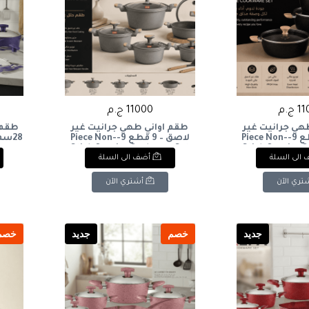
ج.م
11000 ج.م
هي جرانيت غير
طقم أواني طهي جرانيت غير
لاصق – 9 قطع 9-Piece Non-
لاصق – 9 قطع 9-Piece Non-
te
Stick Granite Cookware Set
Stick Granite 
الى السلة
أضف الى السلة
 grill
تري الآن
أشتري الآن
جديد
خصم
جديد
خصم