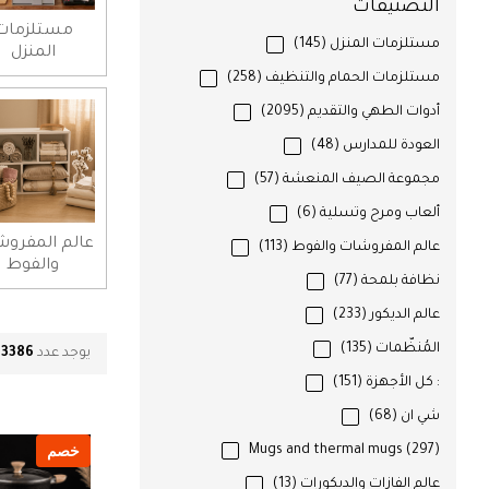
التصنيفات
مستلزمات
مستلزمات المنزل
(145)
المنزل
مستلزمات الحمام والتنظيف
(258)
أدوات الطهي والتقديم
(2095)
العودة للمدارس
(48)
مجموعة الصيف المنعشة
(57)
ألعاب ومرح وتسلية
(6)
عالم المفرو
عالم المفروشات والفوط
(113)
والفوط
نظافة بلمحة
(77)
عالم الديكور
(233)
المُنظّمات
(135)
يوجد عدد
3386
م
: كل الأجهزة
(151)
شي ان
(68)
خصم
Mugs and thermal mugs
(297)
عالم الفازات والديكورات
(13)