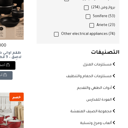
برواز وفن
(214)
Sonifere
(53)
Ariete
(23)
Other electrical appliances
(74)
11000 
التصنيفات
طقم أواني ط
Cookware Set
مستلزمات المنزل
أضف 
أش
مستلزمات الحمام والتنظيف
أدوات الطهي والتقديم
خصم
العودة للمدارس
مجموعة الصيف المنعشة
ألعاب ومرح وتسلية