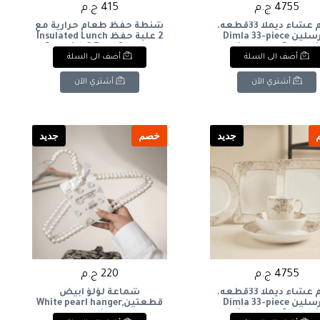
4755 ج.م
415 ج.م
طقم عشاء ديملا 33قطعه.
شنطة حفظ طعام حرارية مع
بورسلين Dimla 33-piece
2 علبة حفظ Insulated Lunch
Bag with 2 Food Storage
dinner set. Porcelai
أضف الى السلة
أضف الى السلة
Containers
أشتري الآن
أشتري الآن
جديد
خصم
جديد
4755 ج.م
220 ج.م
طقم عشاء ديملا 33قطعه.
شماعة لؤلؤ ابيض
بورسلين Dimla 33-piece
قطعتينWhite pearl hanger,
two pieces
dinner set. Porcelai