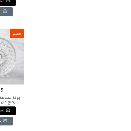
أضف 
أش
خصم
75 ج
بولة سلاطة
 Glass Salad
أضف 
l
أش