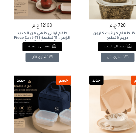
720 ج.م
12100 ج.م
ظ طعام جرانيت كارون
طقم أواني طهي من الحديد
دريم 6قطع
الزهر – 11 قطعة ) 11-Piece Cast
Iron Cookware Set
أضف الى السلة
أضف الى السلة
أشتري الآن
أشتري الآن
جديد
خصم
جديد