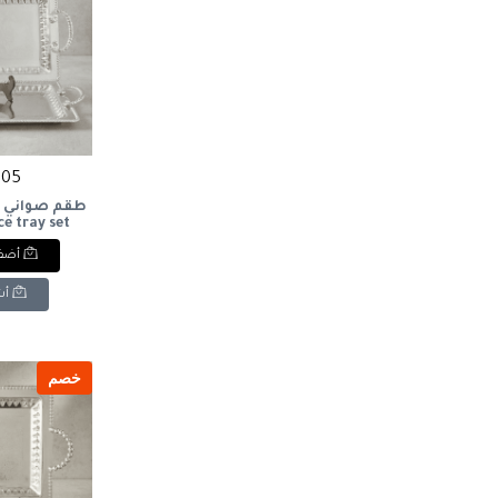
1705 
ce tray set
أضف 
أش
خصم