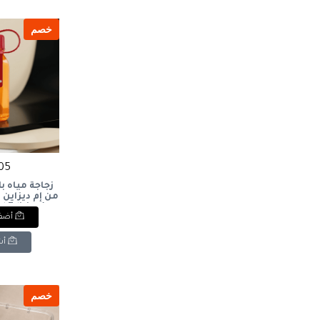
خصم
105 ج
زجاجة مياه 
لتر)Edition
أضف 
ottle (0.5L)
أش
خصم