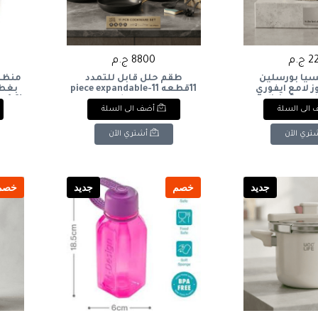
ج.م
8800 ج.م
يا بورسلين
طقم حلل قابل للتمدد
منظم
ز لامع ايفوري
11قطعه 11-piece expandable
بغطا
cookware set
Delicia Porcel
الى السلة
أضف الى السلة
ith
Pieces, Rose I
تري الآن
أشتري الآن
جديد
خصم
جديد
خصم