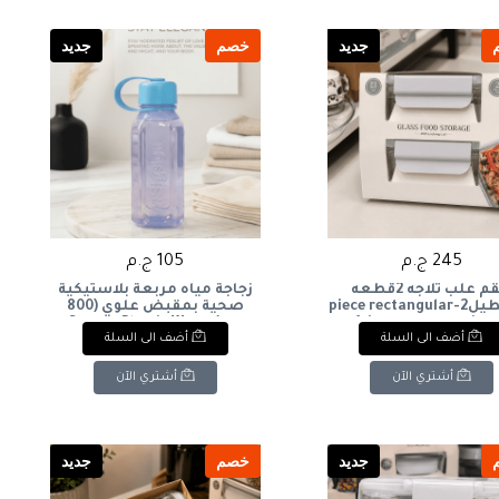
جديد
خصم
جديد
245 ج.م
105 ج.م
طقم علب ثلاجه 2قطعه
زجاجة مياه مربعة بلاستيكية
مستطيل2-piece rectangular
صحية بمقبض علوي (800
refrigerator container
مل)Square Plastic Water
أضف الى السلة
أضف الى السلة
Bottle with Top Handle (800
ml)
أشتري الآن
أشتري الآن
جديد
خصم
جديد