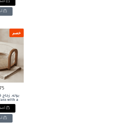
أضف 
أش
خصم
675 ج
بوله. زجاج 
lass with a
andle.
أضف 
أش