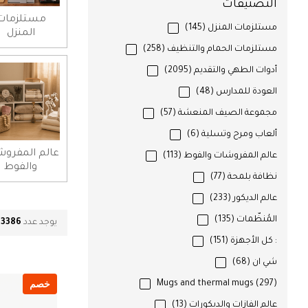
التصنيفات
مستلزمات
مستلزمات المنزل
(145)
المنزل
مستلزمات الحمام والتنظيف
(258)
أدوات الطهي والتقديم
(2095)
العودة للمدارس
(48)
مجموعة الصيف المنعشة
(57)
ألعاب ومرح وتسلية
(6)
عالم المفرو
عالم المفروشات والفوط
(113)
والفوط
نظافة بلمحة
(77)
عالم الديكور
(233)
المُنظّمات
(135)
يوجد عدد
3386
م
: كل الأجهزة
(151)
شي ان
(68)
خصم
Mugs and thermal mugs
(297)
عالم الفازات والديكورات
(13)