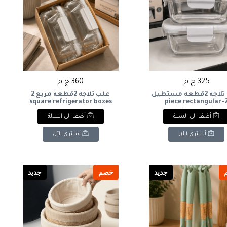
325 ج.م
360 ج.م
علبه ثلاجه 2قطعه مستطيل
علب ثلاجه 2قطعه مربع 2
square refrigerator boxes
2-piece rectangular
refrigerator box
أضف الى السلة
أضف الى السلة
أشتري الآن
أشتري الآن
جديد
خصم
جديد