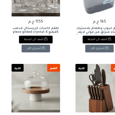
165 ج.م
1155 ج.م
 حبوب وطعام بلاستيك
طقم كاسات كريستال مدهب
ء منزلق من فولي لايف
6قطع 6-piece gilded crystal
(1.8 لتر): Foly Life Plastic Food
glass set
أضف الى السلة
أضف الى السلة
& Cereal Container w
Sliding Lid (1.8L)
أشتري الآن
أشتري الآن
جديد
خصم
جديد