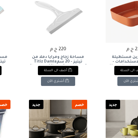
.م
220 ج.م
ين مستطيلة
مساحة زجاج ومرايا دملا من
مساح
استخدامات -
تيتيز - 20 سمTitiz Damla
برتقالي محروق): Versatile
Glass and Mirror Squeegee - 2
gee -
الى السلة
أضف الى السلة
Rectangular St
Burnt O
تري الآن
أشتري الآن
جديد
خصم
جديد
خصم