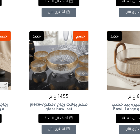
الى السلة
أضف الى السلة
0.5L
تري الآن
أشتري الآن
جديد
خصم
جديد
خصم
.م
1455 ج.م
كبيره بيد خشب
طقم بولات زجاج 7قطع7-piece
زجاجة
glass bowl set
Bowl. Large g
Water
wooden h
الى السلة
أضف الى السلة
تري الآن
أشتري الآن