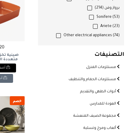
برواز وفن
(214)
Sonifere
(53)
Ariete
(23)
Other electrical appliances
(74)
220 ج
التصنيفات
صينية تخز
متعددة ال
مستلزمات المنزل
أضف 
orage Tray -
range
أش
مستلزمات الحمام والتنظيف
أدوات الطهي والتقديم
خصم
العودة للمدارس
مجموعة الصيف المنعشة
ألعاب ومرح وتسلية