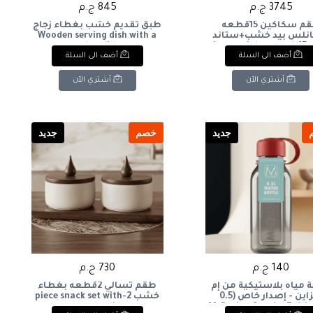
3745 ج.م
845 ج.م
طقم سكاكين 15قطعه
طبق تقديم خشب بغطاء زجاج
انلس بيد خشب+ستاند
Wooden serving dish with a
خشب 15-piece stainless steel
glass lid
أضف الى السلة
أضف الى السلة
knife set with wood
handles + wooden st
أشتري الآن
أشتري الآن
جديد
خصم
جديد
140 ج.م
730 ج.م
ة مياه بلاستيكية من إم
طقم تسالي 2قطعه بغطاء
ديزاين - إصدار خاص (0.5
خشب 2-piece snack set with
ر)M-Design Special Edition
wooden lid