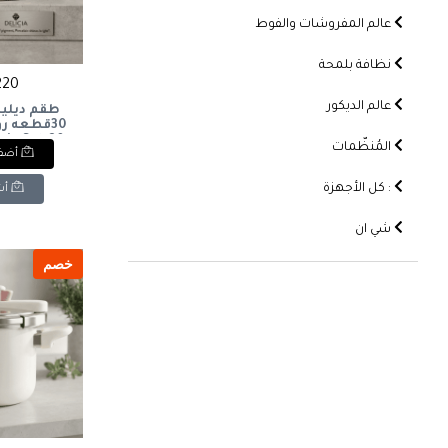
عالم المفروشات والفوط
نظافة بلمحة
2220 
عالم الديكور
طقم ديليس
30قطعه رو
ain Set, 30
المُنظّمات
أضف 
vory Glossy
: كل الأجهزة
أش
شي ان
خصم