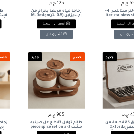
ج.م
125 ج.م
حله ضغط 4لتر ستانلس 4-
زجاجة مياه مربعة بحزام من
liter stainless 
إم-ديزاين (0.5 لتر)M-Design
است
Square Water Bottle with
cook
الى السلة
أضف الى السلة
en
Strap (0.5L
and
تري الآن
أشتري الآن
جديد
خصم
جديد
خصم
ج.م
905 ج.م
شنطة معالق 86 قطعة من
طقم توابل 3قطع عل صينيه
زجاج
شركة اكسفوردOxford
خشب 3-piece spice set on a
Cutlery Set,
wooden tray
لت