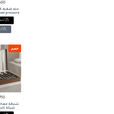
5500 
steel pressure
er
أضف 
أش
خصم
4710 
 86 Pieces