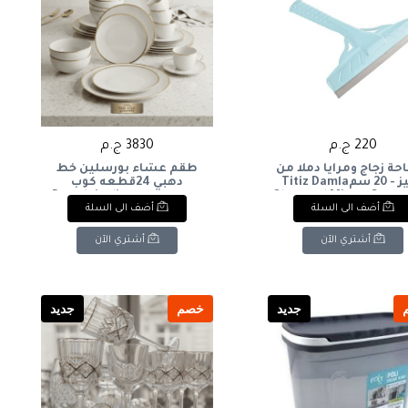
220 ج.م
3830 ج.م
ة زجاج ومرايا دملا من
طقم عشاء بورسلين خط
تيتيز - 20 سمTitiz Damla
دهبي 24قطعه كوب
Glass and Mirror Squee
كريميPorcelain dinner set
أضف الى السلة
أضف الى السلة
with gold trim, 24 pieces,
20 cm
cream-colored cup
أشتري الآن
أشتري الآن
جديد
خصم
جديد