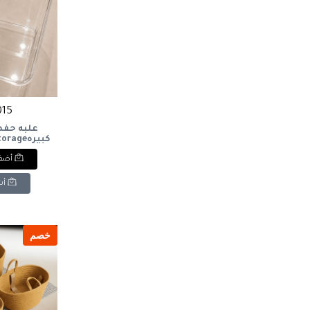
1015 
علبه حفظ
كبيرهage
x
أضف 
أش
خصم