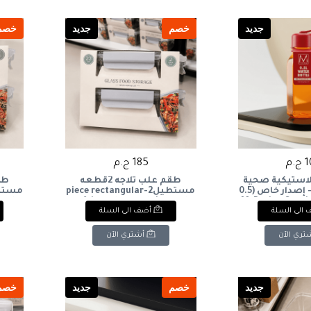
جديد
خصم
جديد
خصم
.م
185 ج.م
بلاستيكية صحية
طقم علب ثلاجه 2قطعه
من إم ديزاين - إصدار خاص (0.5
مستطيل2-piece rectangular
M-Design Special 
refrigerator container set
 set
الى السلة
أضف الى السلة
Plastic Water B
تري الآن
أشتري الآن
جديد
خصم
جديد
خصم