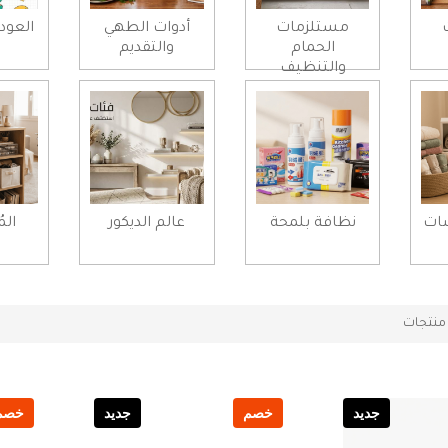
مستلزمات
أدوات الطهي
العود
الحمام
والتقديم
والتنظيف
شات
نظافة بلمحة
عالم الديكور
الم
نتجات
جديد
خصم
جديد
خصم