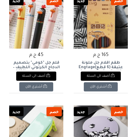
خصم
جديد
خصم
جديد
165 ج.م
45 ج.م
طقم أقلام جل ملونة
قلم جل "كومي" بتصميم
عتيقة (6 قطع)Engtage
الدجاج الكرتوني اللطيف –
Colored Gel Pen Set (6
متوفر بالقطعة. COMI
أضف الى السلة
أضف الى السلة
Cute Cartoon Chick Gel
Pcs
Pen – Available per Piece.
أشتري الآن
أشتري الآن
خصم
جديد
خصم
جديد