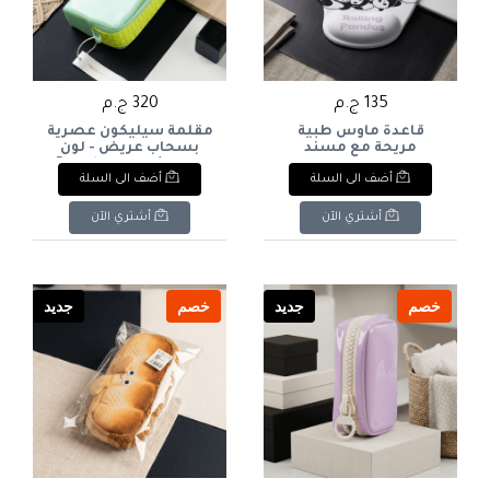
135 ج.م
320 ج.م
قاعدة ماوس طبية
مقلمة سيليكون عصرية
مريحة مع مسند
بسحاب عريض - لون
للمعصم - رسومات
تيفاني/نعناعي. Pastel
أضف الى السلة
أضف الى السلة
باندا.Ergonomic Mouse
Mint Silicone Pencil Case
with Chunky Zipper.
Pad with Wrist Rest
Support - Cute Panda
أشتري الآن
أشتري الآن
Print.
خصم
جديد
خصم
جديد