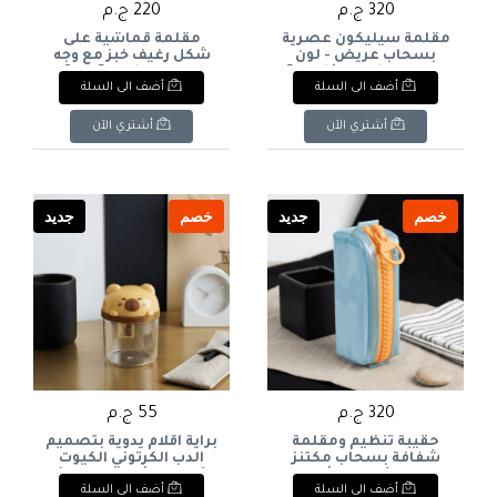
320 ج.م
220 ج.م
مقلمة سيليكون عصرية
مقلمة قماشية على
بسحاب عريض - لون
شكل رغيف خبز مع وجه
لافندر. Pastel Lavender
مبتسم.Cute Bread-
أضف الى السلة
أضف الى السلة
Shaped Plush Pencil Case
Silicone Pencil Case with
with Smile Detail.
Chunky Zipper.
أشتري الآن
أشتري الآن
خصم
جديد
خصم
جديد
320 ج.م
55 ج.م
حقيبة تنظيم ومقلمة
براية أقلام يدوية بتصميم
شفافة بسحاب مكتنز
الدب الكرتوني الكيوت
ضخم (باللون الأزرق
(باللون الأصفر الدافئ)
أضف الى السلة
أضف الى السلة
والبرتقالي) Aesthetic
Cute Yellow Cartoon