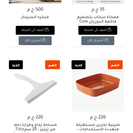
35 ج.م
500 ج.م
ممحاة سحّاب بتصميم
مبخره السيجار
فاكهة الدوريان Cute
Durian Sliding Eraser
أضف الى السلة
أضف الى السلة
أشتري الآن
أشتري الآن
خصم
جديد
خصم
جديد
220 ج.م
220 ج.م
صينية تخزين مستطيلة
مساحة زجاج ومرايا دملا
متعددة الاستخدامات -
من تيتيز - 20 سمTitiz