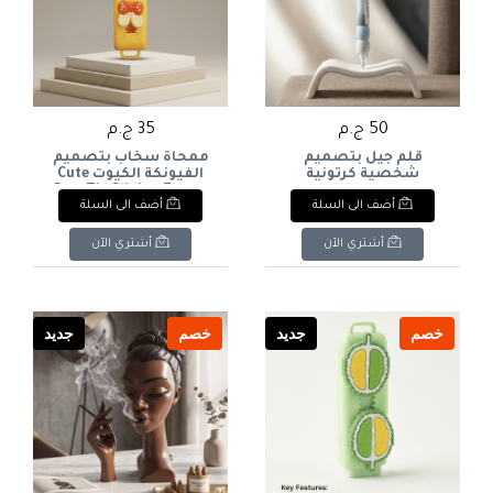
50 ج.م
35 ج.م
قلم جيل بتصميم
ممحاة سحّاب بتصميم
شخصية كرتونية
الفيونكة الكيوت Cute
مضحكة بابتسامة
Bow Tie Sliding Eraser
أضف الى السلة
أضف الى السلة
عريضة Cute Big Eyes
Cartoon Gel Pen
أشتري الآن
أشتري الآن
خصم
جديد
خصم
جديد