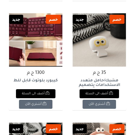
خصم
جديد
خصم
جديد
35 ج.م
1300 ج.م
مشبك/حامل متعدد
كيبورد بلوتوث قابل للط
الاستخدامات بتصميم
عيون مرحة (أبيض)
أضف الى السلة
أضف الى السلة
Multipurpose Fun Eye
Clip/Holder (White)
أشتري الآن
أشتري الآن
خصم
جديد
خصم
جديد