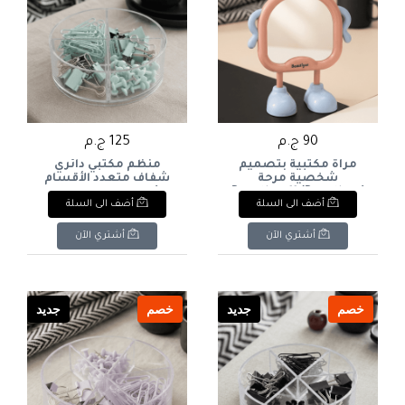
90 ج.م
125 ج.م
مرآة مكتبية بتصميم
منظم مكتبي دائري
شخصية مرحة
شفاف متعدد الأقسام
(Beautlyue) "Beautlyue"
(لوازم مكتبية بلون
أضف الى السلة
أضف الى السلة
Character Desk Mirror
النعناع) Clear Circular
Desk Organizer with
Multiple Compartments
أشتري الآن
أشتري الآن
(Mint Green Office
Supplies)
خصم
جديد
خصم
جديد