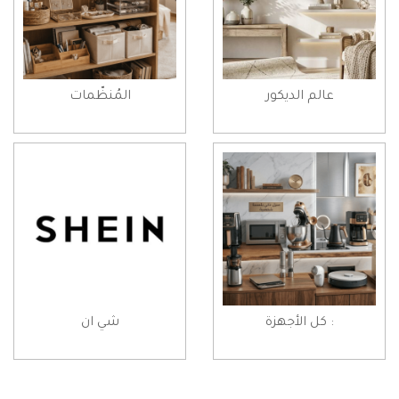
عالم الديكور
المُنظّمات
: كل الأجهزة
شي ان