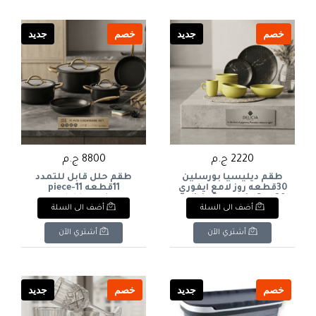
خصم
جديد
خصم
جديد
2220 ج.م
8800 ج.م
طقم ديليسيا بورسلين
طقم حلل قابل للتمدد
30قطعه روز لامع ايفوري
11قطعه 11-piece
expandable cookware
Delicia Porcelain Set, 30
أضف الى السلة
أضف الى السلة
set
Pieces, Rose Ivory Glossy
أشتري الآن
أشتري الآن
خصم
جديد
خصم
جديد