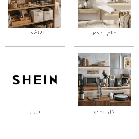
عالم الديكور
المُنظّمات
: كل الأجهزة
شي ان