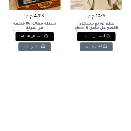
1085 ج.م
4708 ج.م
طقم توزيع سيلكون
شنطة معالق 86 قطعة
6قطع عل حامل 6-piece
من شركة
silicone dispenser set on
اكسفوردOxford Cutlery
أضف الى السلة
أضف الى السلة
Set, 86 Pieces
a stand
أشتري الآن
أشتري الآن