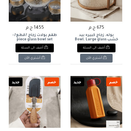
675 ج.م
1455 ج.م
بوله. زجاج كبيره بيد
طقم بولات زجاج 7قطع7-
خشب Bowl. Large glass
piece glass bowl set
with a wooden handle.
أضف الى السلة
أضف الى السلة
أشتري الآن
أشتري الآن
خصم
جديد
خصم
جديد