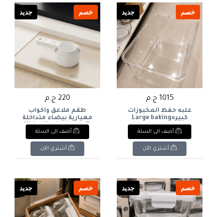
خصم
جديد
خصم
جديد
1015 ج.م
220 ج.م
علبه حفظ المخبوزات
طقم ملاعق وأكواب
كبيرهLarge baking
معيارية بيضاء متداخلة
storage box
(5 قطع)White Nesting
أضف الى السلة
أضف الى السلة
Measuring Spoons &
Cups Set (5 Pcs)
أشتري الآن
أشتري الآن
خصم
جديد
خصم
جديد