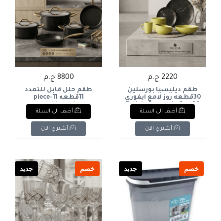
2220 ج.م
8800 ج.م
طقم ديليسيا بورسلين
طقم حلل قابل للتمدد
30قطعه روز لامع ايفوري
11قطعه 11-piece
expandable cookware
Delicia Porcelain Set, 30
أضف الى السلة
أضف الى السلة
set
Pieces, Rose Ivory Glossy
أشتري الآن
أشتري الآن
خصم
جديد
خصم
جديد