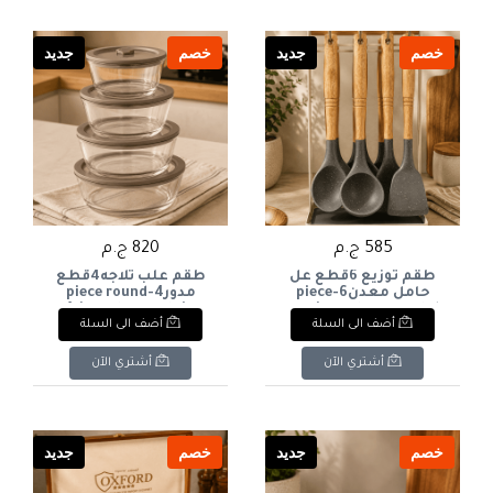
خصم
جديد
خصم
جديد
585 ج.م
820 ج.م
طقم توزيع 6قطع عل
طقم علب ثلاجه4قطع
حامل معدن6-piece
مدور4-piece round
refrigerator container
serving set on a metal
أضف الى السلة
أضف الى السلة
set
stand
أشتري الآن
أشتري الآن
خصم
جديد
خصم
جديد