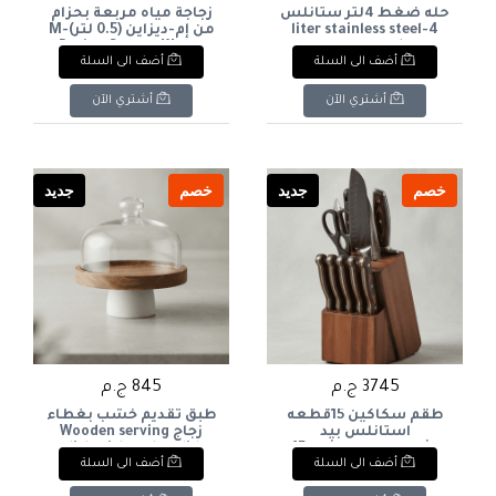
حله ضغط 4لتر ستانلس
زجاجة مياه مربعة بحزام
4-liter stainless steel
من إم-ديزاين (0.5 لتر)M-
Design Square Water
pressure cooker
أضف الى السلة
أضف الى السلة
Bottle with Strap (0.5L
أشتري الآن
أشتري الآن
خصم
جديد
خصم
جديد
3745 ج.م
845 ج.م
طقم سكاكين 15قطعه
طبق تقديم خشب بغطاء
استانلس بيد
زجاج Wooden serving
خشب+ستاند خشب 15-
dish with a glass lid
أضف الى السلة
أضف الى السلة
piece stainless steel
knife set with wooden