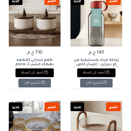
خصم
جديد
خصم
جديد
140 ج.م
730 ج.م
زجاجة مياه بلاستيكية من
طقم تسالي 2قطعه
إم ديزاين - إصدار خاص
بغطاء خشب 2-piece
(0.5 لتر)M-Design Special
snack set with wooden
أضف الى السلة
أضف الى السلة
lid
Edition Plastic Water
Bottle (0.5L
أشتري الآن
أشتري الآن
خصم
جديد
خصم
جديد