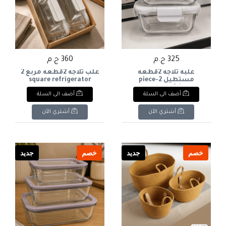
325 ج.م
360 ج.م
علبه ثلاجه 2قطعه
علب ثلاجه 2قطعه مربع 2
مستطيل 2-piece
square refrigerator
boxes
rectangular refrigerator
أضف الى السلة
أضف الى السلة
box
أشتري الآن
أشتري الآن
خصم
جديد
خصم
جديد