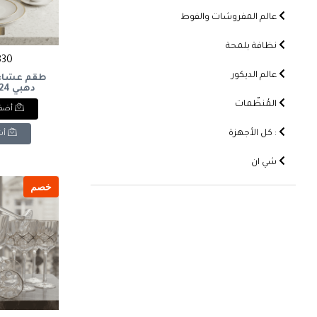
عالم المفروشات والفوط
نظافة بلمحة
3830 
عالم الديكور
طقم عشاء 
كريميet
المُنظّمات
أضف 
, 24 pieces,
red cup
: كل الأجهزة
أش
شي ان
خصم