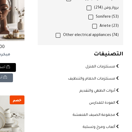
برواز وفن
(214)
Sonifere
(53)
Ariete
(23)
Other electrical appliances
(74)
500 ج
التصنيفات
مبخره
مستلزمات المنزل
أضف 
أش
مستلزمات الحمام والتنظيف
أدوات الطهي والتقديم
خصم
العودة للمدارس
مجموعة الصيف المنعشة
ألعاب ومرح وتسلية