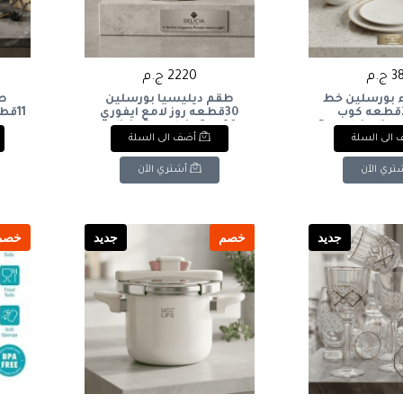
ج.م
2220 ج.م
بورسلين خط
طقم ديليسيا بورسلين
طق
دهبي 24قطعه كوب
30قطعه روز لامع ايفوري
Porcelain dinner s
Delicia Porcelain Set, 30
الى السلة
أضف الى السلة
Pieces, Rose Ivory Glossy
with gold trim
cream-colo
تري الآن
أشتري الآن
جديد
خصم
جديد
خصم