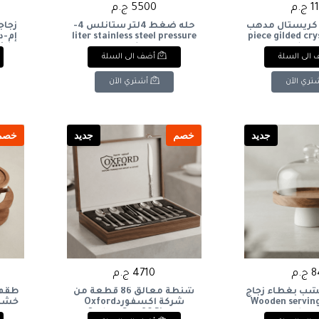
ج.م
5500 ج.م
كريستال مدهب
حله ضغط 4لتر ستانلس 4-
زجاج
6-piece gilded crystal
liter stainless steel pressure
ith
cooker
glass 
الى السلة
أضف الى السلة
تري الآن
أشتري الآن
جديد
خصم
جديد
خصم
.م
4710 ج.م
شب بغطاء زجاج
شنطة معالق 86 قطعة من
Wooden serving
شركة اكسفوردOxford
Cutlery Set, 86 Pieces
glass 