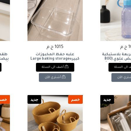
.م
1015 ج.م
ربعة بلاستيكية
علبه حفظ المخبوزات
طقم 
صحية بمقبض علوي (800
كبيرهLarge baking storage
Square Plastic 
box
ons &
الى السلة
أضف الى السلة
Bottle with Top
ml)
تري الآن
أشتري الآن
جديد
خصم
جديد
خصم