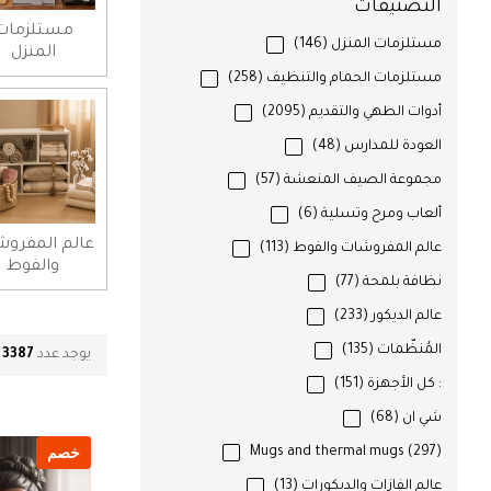
التصنيفات
مستلزمات
مستلزمات المنزل
(146)
المنزل
مستلزمات الحمام والتنظيف
(258)
أدوات الطهي والتقديم
(2095)
العودة للمدارس
(48)
مجموعة الصيف المنعشة
(57)
ألعاب ومرح وتسلية
(6)
عالم المفرو
عالم المفروشات والفوط
(113)
والفوط
نظافة بلمحة
(77)
عالم الديكور
(233)
المُنظّمات
(135)
يوجد عدد
3387
م
: كل الأجهزة
(151)
شي ان
(68)
خصم
Mugs and thermal mugs
(297)
عالم الفازات والديكورات
(13)