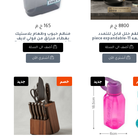
8800 ج.م
165 ج.م
م حلل قابل للتمدد
منظم حبوب وطعام بلاستيك
11قطعه 11-piece expandable
بغطاء منزلق من فولي لايف
cookware set
(1.8 لتر): Foly Life Plastic Food
أضف الى السلة
أضف الى السلة
& Cereal Container with
Sliding Lid (1.8L)
أشتري الآن
أشتري الآن
جديد
خصم
جديد