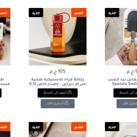
جديد
خصم
جديد
خصم
.م
105 ج.م
سمايل بيد خشب
زجاجة مياه بلاستيكية صحية
Spatula Smi
من إم ديزاين - إصدار خاص (0.5
Hand
لتر)M-Design Special Edition
 set
الى السلة
أضف الى السلة
Plastic Water Bottle (0.5L)
تري الآن
أشتري الآن
جديد
خصم
جديد
خصم