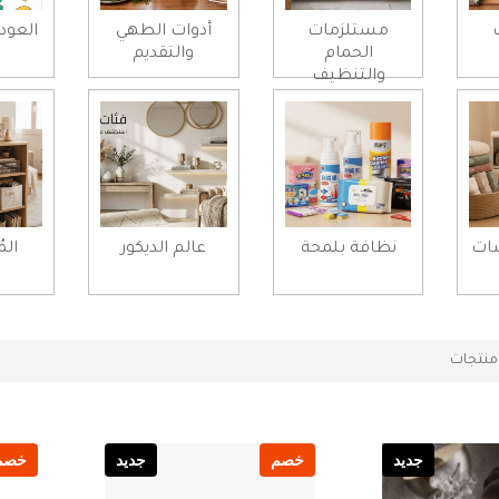
مستلزمات
أدوات الطهي
العود
الحمام
والتقديم
والتنظيف
شات
نظافة بلمحة
عالم الديكور
الم
نتجات
جديد
خصم
جديد
خصم