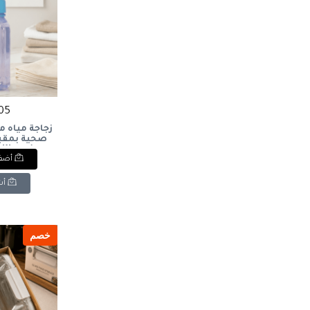
105 ج
زجاجة مياه م
مل)Water
أضف 
 Handle (800
أش
خصم