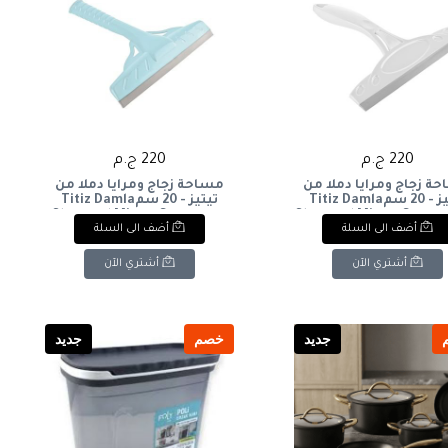
220 ج.م
220 ج.م
ة زجاج ومرايا دملا من
مساحة زجاج ومرايا دملا من
تيتيز - 20 سمTitiz Damla
تيتيز - 20 سمTitiz Damla
Glass and Mirror Squeegee -
Glass and Mirror Squeeg
أضف الى السلة
أضف الى السلة
20 cm
أشتري الآن
أشتري الآن
جديد
خصم
جديد