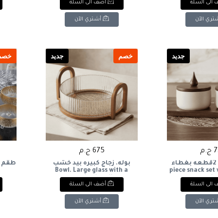
الى السلة
أضف الى السلة
تري الآن
أشتري الآن
جديد
خصم
جديد
خصم
.م
675 ج.م
طقم تسالي 2قطعه بغطاء
بوله. زجاج كبيره بيد خشب
piece snack set with
Bowl. Large glass with a
wooden handle.
wooden
الى السلة
أضف الى السلة
تري الآن
أشتري الآن