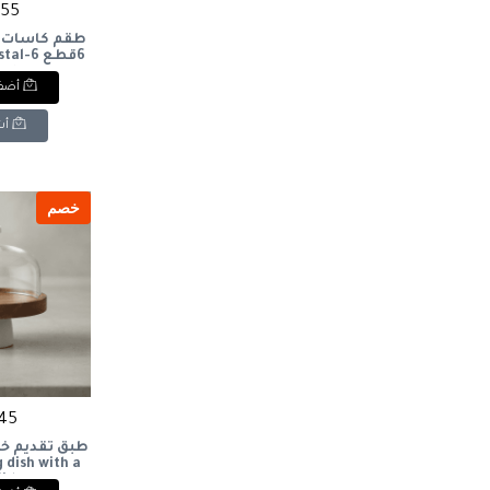
1155 
طقم كاسات 
6قطع 
set
أضف 
أش
خصم
845 ج
طبق تقديم خ
 dish with a
lid