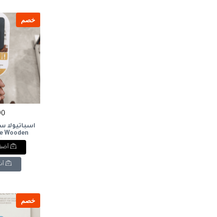
خصم
90 ج
اسباتيولا 
le Wooden
le
أضف 
أش
خصم