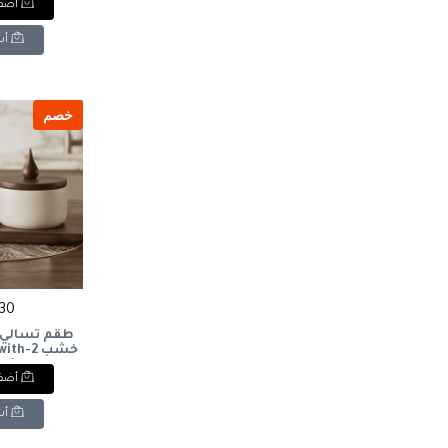
أضف 
أش
خصم
730 ج
خشب 2-
 lid
أضف 
أش