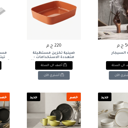
.م
220 ج.م
 السيجار
صينية تخزين مستطيلة
مساح
متعددة الاستخدامات -
برتقالي محروق): Versatile
ee - 2
الى السلة
أضف الى السلة
Rectangular Storage Tray -
Burnt Orange
تري الآن
أشتري الآن
جديد
خصم
جديد
خصم