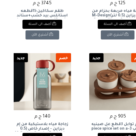
125 ج.م
3745 ج.م
ة مياه مربعة بحزام من
طقم سكاكين 15قطعه
إم-ديزاين (0.5 لتر)M-Design
استانلس بيد خشب+ستاند
Square Water Bottle w
خشب 15-piece stainless steel
أضف الى السلة
أضف الى السلة
knife set with wooden
Strap (0.5L
handles + wooden stand
أشتري الآن
أشتري الآن
جديد
خصم
جديد
905 ج.م
140 ج.م
طقم توابل 3قطع عل صينيه
زجاجة مياه بلاستيكية من إم
خشب 3-piece spice set on a
ديزاين - إصدار خاص (0.5
wooden tray
لتر)M-Design Special Edition