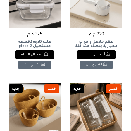
220 ج.م
325 ج.م
طقم ملاعق وأكواب
علبه ثلاجه 2قطعه
معيارية بيضاء متداخلة
مستطيل 2-piece
(5 قطع)White Nesting
rectangular refrigerator
أضف الى السلة
أضف الى السلة
box
Measuring Spoons &
Cups Set (5 Pcs)
أشتري الآن
أشتري الآن
خصم
جديد
خصم
جديد