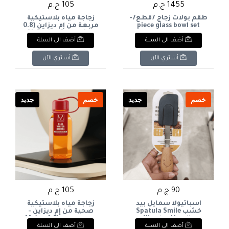
1455 ج.م
105 ج.م
طقم بولات زجاج 7قطع7-
زجاجة مياه بلاستيكية
piece glass bowl set
مربعة من إم ديزاين (0.8
لتر)M-Design Square
أضف الى السلة
أضف الى السلة
Plastic Water Bottle
(0.8L
أشتري الآن
أشتري الآن
خصم
جديد
خصم
جديد
90 ج.م
105 ج.م
اسباتيولا سمايل بيد
زجاجة مياه بلاستيكية
خشب Spatula Smile
صحية من إم ديزاين -
Wooden Handle
إصدار خاص (0.5 لتر)M-
أضف الى السلة
أضف الى السلة
Design Special Edition