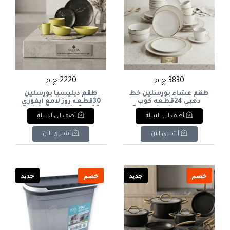
3830 ج.م
2220 ج.م
طقم عشاء بورسلين خط
طقم ديليسيا بورسلين
دهبي 24قطعه كوب
30قطعه روز لامع ايفوري
كريميPorcelain dinner
Delicia Porcelain Set, 30
أضف الى السلة
أضف الى السلة
Pieces, Rose Ivory Glossy
set with gold trim, 24
pieces, cream-colored
cup
أشتري الآن
أشتري الآن
خصم
جديد
خصم
جديد