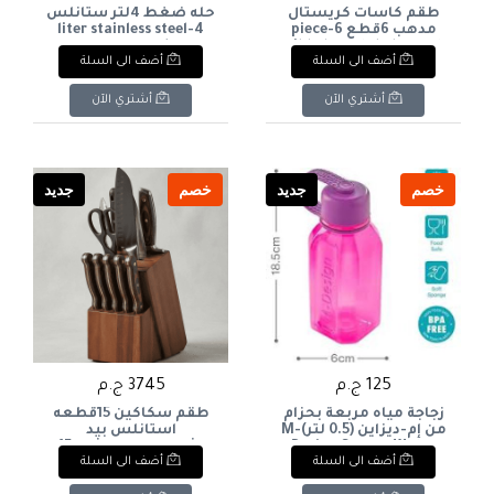
طقم كاسات كريستال
حله ضغط 4لتر ستانلس
مدهب 6قطع 6-piece
4-liter stainless steel
pressure cooker
gilded crystal glass set
أضف الى السلة
أضف الى السلة
أشتري الآن
أشتري الآن
خصم
جديد
خصم
جديد
125 ج.م
3745 ج.م
زجاجة مياه مربعة بحزام
طقم سكاكين 15قطعه
من إم-ديزاين (0.5 لتر)M-
استانلس بيد
Design Square Water
خشب+ستاند خشب 15-
أضف الى السلة
أضف الى السلة
piece stainless steel
Bottle with Strap (0.5L
knife set with wooden