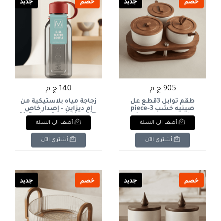
خصم
جديد
خصم
جديد
905 ج.م
140 ج.م
طقم توابل 3قطع عل
زجاجة مياه بلاستيكية من
صينيه خشب 3-piece
إم ديزاين - إصدار خاص
spice set on a wooden
(0.5 لتر)M-Design Special
أضف الى السلة
أضف الى السلة
Edition Plastic Water
tray
Bottle (0.5L
أشتري الآن
أشتري الآن
خصم
جديد
خصم
جديد