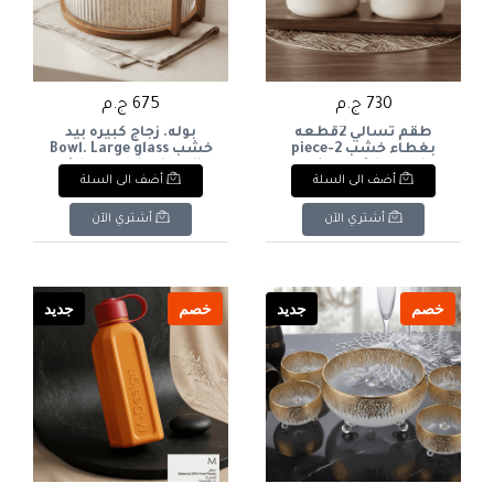
730 ج.م
675 ج.م
طقم تسالي 2قطعه
بوله. زجاج كبيره بيد
بغطاء خشب 2-piece
خشب Bowl. Large glass
with a wooden handle.
snack set with wooden
أضف الى السلة
أضف الى السلة
lid
أشتري الآن
أشتري الآن
خصم
جديد
خصم
جديد