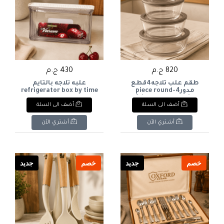
820 ج.م
430 ج.م
طقم علب ثلاجه4قطع
علبه ثلاجه بالتايم
مدور4-piece round
refrigerator box by time
refrigerator container
أضف الى السلة
أضف الى السلة
set
أشتري الآن
أشتري الآن
خصم
جديد
خصم
جديد