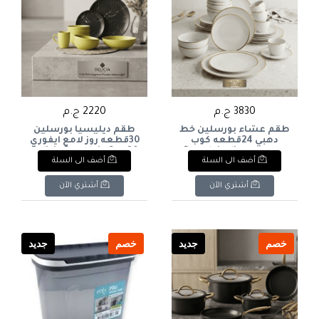
3830 ج.م
2220 ج.م
طقم عشاء بورسلين خط
طقم ديليسيا بورسلين
دهبي 24قطعه كوب
30قطعه روز لامع ايفوري
كريميPorcelain dinner
Delicia Porcelain Set, 30
أضف الى السلة
أضف الى السلة
Pieces, Rose Ivory Glossy
set with gold trim, 24
pieces, cream-colored
cup
أشتري الآن
أشتري الآن
خصم
جديد
خصم
جديد