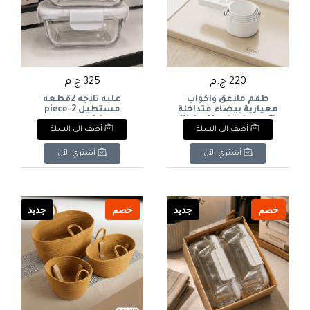
220 ج.م
325 ج.م
طقم ملاعق وأكواب
علبه ثلاجه 2قطعه
معيارية بيضاء متداخلة
مستطيل 2-piece
(5 قطع)White Nesting
rectangular refrigerator
أضف الى السلة
أضف الى السلة
box
Measuring Spoons &
Cups Set (5 Pcs)
أشتري الآن
أشتري الآن
خصم
جديد
خصم
جديد