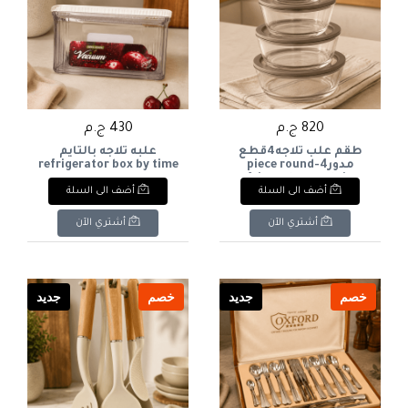
820 ج.م
430 ج.م
طقم علب ثلاجه4قطع
علبه ثلاجه بالتايم
مدور4-piece round
refrigerator box by time
refrigerator container
أضف الى السلة
أضف الى السلة
set
أشتري الآن
أشتري الآن
خصم
جديد
خصم
جديد