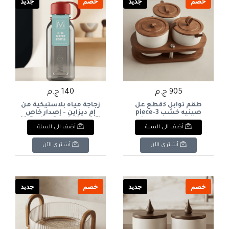
خصم
جديد
خصم
جديد
905 ج.م
140 ج.م
طقم توابل 3قطع عل
زجاجة مياه بلاستيكية من
صينيه خشب 3-piece
إم ديزاين - إصدار خاص
spice set on a wooden
(0.5 لتر)M-Design Special
أضف الى السلة
أضف الى السلة
Edition Plastic Water
tray
Bottle (0.5L
أشتري الآن
أشتري الآن
خصم
جديد
خصم
جديد