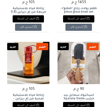
1455 ج.م
105 ج.م
طقم بولات زجاج 7قطع7-
زجاجة مياه بلاستيكية
piece glass bowl set
مربعة من إم ديزاين (0.8
لتر)M-Design Square
أضف الى السلة
أضف الى السلة
Plastic Water Bottle
(0.8L
أشتري الآن
أشتري الآن
خصم
جديد
خصم
جديد
90 ج.م
105 ج.م
اسباتيولا سمايل بيد
زجاجة مياه بلاستيكية
خشب Spatula Smile
صحية من إم ديزاين -
Wooden Handle
إصدار خاص (0.5 لتر)M-
أضف الى السلة
أضف الى السلة
Design Special Edition