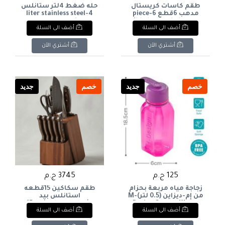
طقم كاسات كريستال
حله ضغط 4لتر ستانلس
مدهب 6قطع 6-piece
4-liter stainless steel
pressure cooker
gilded crystal glass set
أضف الى السلة
أضف الى السلة
أشتري الآن
أشتري الآن
خصم
جديد
خصم
جديد
125 ج.م
3745 ج.م
زجاجة مياه مربعة بحزام
طقم سكاكين 15قطعه
من إم-ديزاين (0.5 لتر)M-
استانلس بيد
Design Square Water
خشب+ستاند خشب 15-
أضف الى السلة
أضف الى السلة
piece stainless steel
Bottle with Strap (0.5L
knife set with wooden