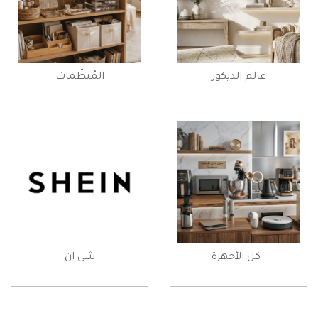
عالم الديكور
المُنظّمات
: كل الأجهزة
شي ان