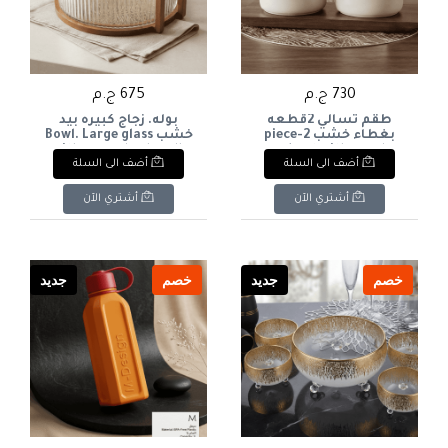
730 ج.م
675 ج.م
طقم تسالي 2قطعه
بوله. زجاج كبيره بيد
بغطاء خشب 2-piece
خشب Bowl. Large glass
with a wooden handle.
snack set with wooden
أضف الى السلة
أضف الى السلة
lid
أشتري الآن
أشتري الآن
خصم
جديد
خصم
جديد