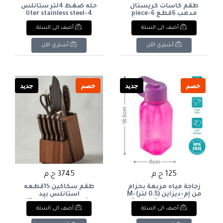
طقم كاسات كريستال
حله ضغط 4لتر ستانلس
مدهب 6قطع 6-piece
4-liter stainless steel
pressure cooker
gilded crystal glass set
أضف الى السلة
أضف الى السلة
أشتري الآن
أشتري الآن
خصم
جديد
خصم
جديد
125 ج.م
3745 ج.م
زجاجة مياه مربعة بحزام
طقم سكاكين 15قطعه
من إم-ديزاين (0.5 لتر)M-
استانلس بيد
Design Square Water
خشب+ستاند خشب 15-
أضف الى السلة
أضف الى السلة
piece stainless steel
Bottle with Strap (0.5L
knife set with wooden