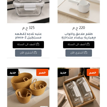
220 ج.م
325 ج.م
طقم ملاعق وأكواب
علبه ثلاجه 2قطعه
معيارية بيضاء متداخلة
مستطيل 2-piece
(5 قطع)White Nesting
rectangular refrigerator
أضف الى السلة
أضف الى السلة
box
Measuring Spoons &
Cups Set (5 Pcs)
أشتري الآن
أشتري الآن
خصم
جديد
خصم
جديد