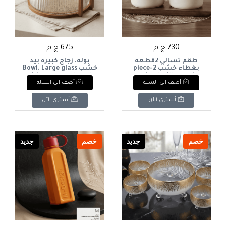
730 ج.م
675 ج.م
طقم تسالي 2قطعه
بوله. زجاج كبيره بيد
بغطاء خشب 2-piece
خشب Bowl. Large glass
with a wooden handle.
snack set with wooden
أضف الى السلة
أضف الى السلة
lid
أشتري الآن
أشتري الآن
خصم
جديد
خصم
جديد