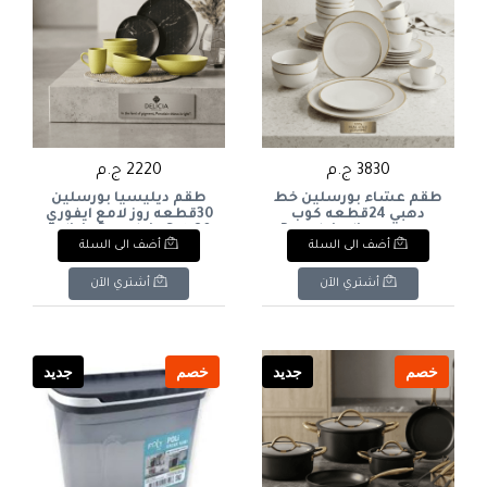
3830 ج.م
2220 ج.م
طقم عشاء بورسلين خط
طقم ديليسيا بورسلين
دهبي 24قطعه كوب
30قطعه روز لامع ايفوري
كريميPorcelain dinner
Delicia Porcelain Set, 30
أضف الى السلة
أضف الى السلة
Pieces, Rose Ivory Glossy
set with gold trim, 24
pieces, cream-colored
cup
أشتري الآن
أشتري الآن
خصم
جديد
خصم
جديد