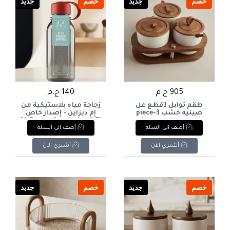
خصم
جديد
خصم
جديد
905 ج.م
140 ج.م
طقم توابل 3قطع عل
زجاجة مياه بلاستيكية من
صينيه خشب 3-piece
إم ديزاين - إصدار خاص
spice set on a wooden
(0.5 لتر)M-Design Special
أضف الى السلة
أضف الى السلة
Edition Plastic Water
tray
Bottle (0.5L
أشتري الآن
أشتري الآن
خصم
جديد
خصم
جديد