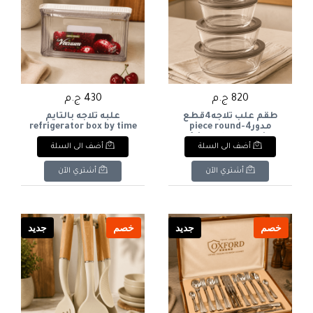
820 ج.م
430 ج.م
طقم علب ثلاجه4قطع
علبه ثلاجه بالتايم
مدور4-piece round
refrigerator box by time
refrigerator container
أضف الى السلة
أضف الى السلة
set
أشتري الآن
أشتري الآن
خصم
جديد
خصم
جديد