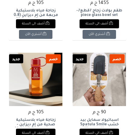
1455 ج.م
105 ج.م
طقم بولات زجاج 7قطع7-
زجاجة مياه بلاستيكية
piece glass bowl set
مربعة من إم ديزاين (0.8
لتر)M-Design Square
أضف الى السلة
أضف الى السلة
Plastic Water Bottle
(0.8L
أشتري الآن
أشتري الآن
خصم
جديد
خصم
جديد
90 ج.م
105 ج.م
اسباتيولا سمايل بيد
زجاجة مياه بلاستيكية
خشب Spatula Smile
صحية من إم ديزاين -
Wooden Handle
إصدار خاص (0.5 لتر)M-
أضف الى السلة
أضف الى السلة
Design Special Edition