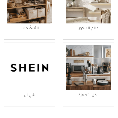
عالم الديكور
المُنظّمات
: كل الأجهزة
شي ان