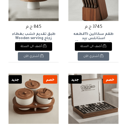
3745 ج.م
845 ج.م
طقم سكاكين 15قطعه
طبق تقديم خشب بغطاء
استانلس بيد
زجاج Wooden serving
خشب+ستاند خشب 15-
dish with a glass lid
أضف الى السلة
أضف الى السلة
piece stainless steel
knife set with wooden
handles + wooden stand
أشتري الآن
أشتري الآن
خصم
جديد
خصم
جديد