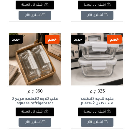
storage box
(5 قطع)White Nesting
أضف الى السلة
أضف الى السلة
Measuring Spoons &
Cups Set (5 Pcs)
أشتري الآن
أشتري الآن
خصم
جديد
خصم
جديد
325 ج.م
360 ج.م
علبه ثلاجه 2قطعه
علب ثلاجه 2قطعه مربع 2
مستطيل 2-piece
square refrigerator
boxes
rectangular refrigerator
أضف الى السلة
أضف الى السلة
box
أشتري الآن
أشتري الآن