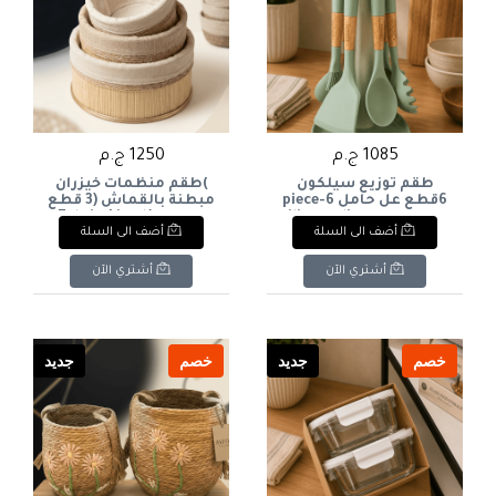
1085 ج.م
1250 ج.م
طقم توزيع سيلكون
)طقم منظمات خيزران
6قطع عل حامل 6-piece
مبطنة بالقماش (3 قطع
silicone dispenser set on
متداخلة)Fabric-Lined
أضف الى السلة
أضف الى السلة
Bamboo Storage Basket
a stand
Set (3 Pcs Nesting)
أشتري الآن
أشتري الآن
خصم
جديد
خصم
جديد