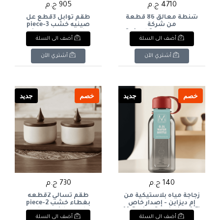
4710 ج.م
905 ج.م
شنطة معالق 86 قطعة
طقم توابل 3قطع عل
من شركة
صينيه خشب 3-piece
اكسفوردOxford Cutlery
spice set on a wooden
أضف الى السلة
أضف الى السلة
tray
Set, 86 Pieces
أشتري الآن
أشتري الآن
خصم
جديد
خصم
جديد
140 ج.م
730 ج.م
زجاجة مياه بلاستيكية من
طقم تسالي 2قطعه
إم ديزاين - إصدار خاص
بغطاء خشب 2-piece
(0.5 لتر)M-Design Special
snack set with wooden
أضف الى السلة
أضف الى السلة
lid
Edition Plastic Water