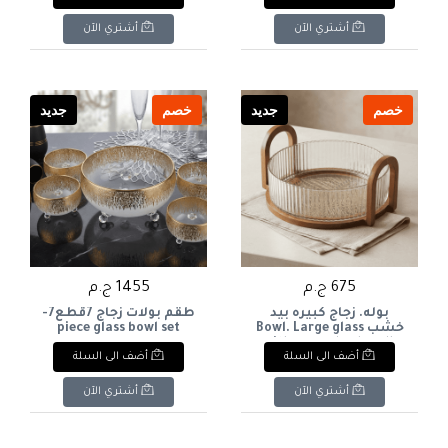
Bottle (0.5L
أشتري الآن
أشتري الآن
خصم
جديد
خصم
جديد
675 ج.م
1455 ج.م
بوله. زجاج كبيره بيد
طقم بولات زجاج 7قطع7-
خشب Bowl. Large glass
piece glass bowl set
with a wooden handle.
أضف الى السلة
أضف الى السلة
أشتري الآن
أشتري الآن