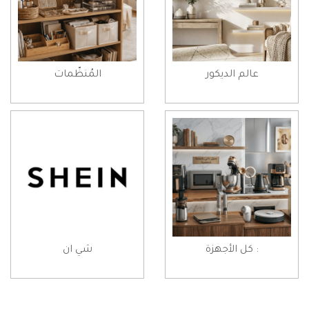
عالم الديكور
المُنظّمات
: كل الأجهزة
شي ان