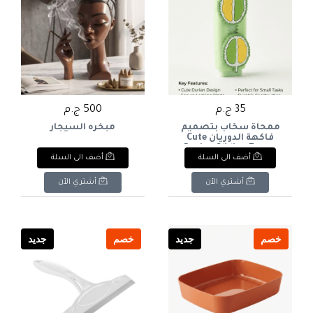
35 ج.م
500 ج.م
ممحاة سحّاب بتصميم
مبخره السيجار
فاكهة الدوريان Cute
Durian Sliding Eraser
أضف الى السلة
أضف الى السلة
أشتري الآن
أشتري الآن
خصم
جديد
خصم
جديد