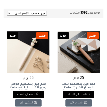
يوجد عدد
3392
منتجات
خصم
جديد
خصم
جديد
25 ج.م
25 ج.م
قلم جيل بتصميم نبات
قلم جيل بتصميم حوض
الصبار الكيوت: Cute
زهور الكالا اللطيف: Cute
Calla Lily Flowerpot Gel
Potted Cactus Gel Pen
أضف الى السلة
أضف الى السلة
Pen
أشتري الآن
أشتري الآن