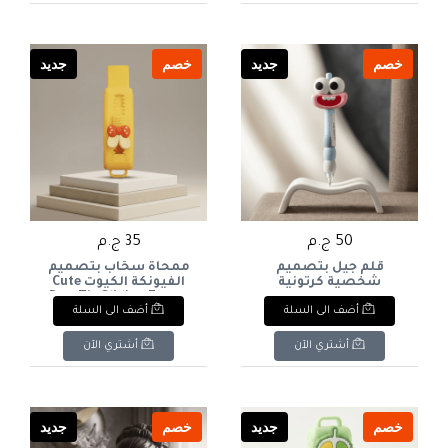
خصم
جديد
خصم
جديد
50 ج.م
35 ج.م
قلم جيل بتصميم
ممحاة سحّاب بتصميم
شخصية كرتونية
الفيونكة الكيوت Cute
مضحكة بابتسامة
Bow Tie Sliding Eraser
أضف الى السلة
أضف الى السلة
عريضة Cute Big Eyes
Cartoon Gel Pen
أشتري الآن
أشتري الآن
خصم
جديد
خصم
جديد