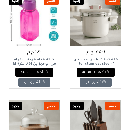
خصم
جديد
خصم
جديد
5500 ج.م
125 ج.م
حله ضغط 4لتر ستانلس
زجاجة مياه مربعة بحزام
4-liter stainless steel
من إم-ديزاين (0.5 لتر)M-
Design Square Water
pressure cooker
أضف الى السلة
أضف الى السلة
Bottle with Strap (0.5L
أشتري الآن
أشتري الآن
خصم
جديد
خصم
جديد