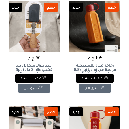
خصم
جديد
خصم
جديد
105 ج.م
90 ج.م
زجاجة مياه بلاستيكية
اسباتيولا سمايل بيد
مربعة من إم ديزاين (0.8
خشب Spatula Smile
لتر)M-Design Square
Wooden Handle
أضف الى السلة
أضف الى السلة
Plastic Water Bottle
(0.8L
أشتري الآن
أشتري الآن
خصم
جديد
خصم
جديد