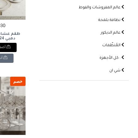
عالم المفروشات والفوط
نظافة بلمحة
3830 
عالم الديكور
طقم عشاء 
كريميet
المُنظّمات
أضف 
, 24 pieces,
red cup
: كل الأجهزة
أش
شي ان
خصم