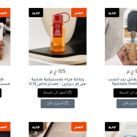
جديد
خصم
جديد
خصم
.م
105 ج.م
سمايل بيد خشب
زجاجة مياه بلاستيكية صحية
Spatula Smi
من إم ديزاين - إصدار خاص (0.5
Hand
لتر)M-Design Special Edition
 set
الى السلة
أضف الى السلة
Plastic Water Bottle (0.5L)
تري الآن
أشتري الآن
جديد
خصم
جديد
خصم