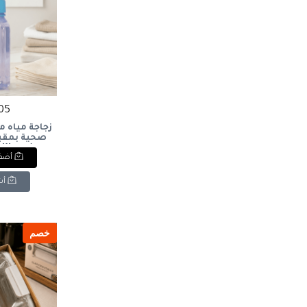
105 ج
زجاجة مياه م
مل)Water
أضف 
 Handle (800
أش
خصم