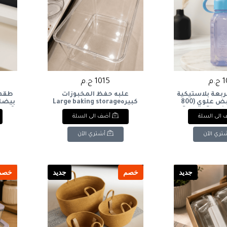
.م
1015 ج.م
ربعة بلاستيكية
علبه حفظ المخبوزات
طقم 
صحية بمقبض علوي (800
كبيرهLarge baking storage
Square Plastic 
box
ons &
الى السلة
أضف الى السلة
Bottle with Top
ml)
تري الآن
أشتري الآن
جديد
خصم
جديد
خصم