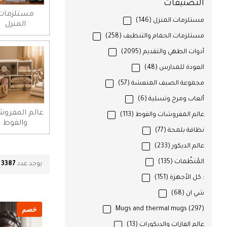
التصنيفات
مستلزمات
مستلزمات المنزل
(146)
المنزل
مستلزمات الحمام والتنظيف
(258)
أدوات الطهي والتقديم
(2095)
العودة للمدارس
(48)
مجموعة الصيف المنعشة
(57)
ألعاب ومرح وتسلية
(6)
عالم المفرو
عالم المفروشات والفوط
(113)
والفوط
نظافة بلمحة
(77)
عالم الديكور
(233)
المُنظّمات
(135)
يوجد عدد
3387
م
: كل الأجهزة
(151)
شي ان
(68)
خصم
Mugs and thermal mugs
(297)
عالم الفازات والديكورات
(13)