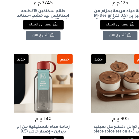
125 ج.م
3745 ج.م
ة مياه مربعة بحزام من
طقم سكاكين 15قطعه
إم-ديزاين (0.5 لتر)M-Design
استانلس بيد خشب+ستاند
Square Water Bottle w
خشب 15-piece stainless steel
أضف الى السلة
أضف الى السلة
knife set with wooden
Strap (0.5L
handles + wooden stand
أشتري الآن
أشتري الآن
جديد
خصم
جديد
905 ج.م
140 ج.م
طقم توابل 3قطع عل صينيه
زجاجة مياه بلاستيكية من إم
خشب 3-piece spice set on a
ديزاين - إصدار خاص (0.5
wooden tray
لتر)M-Design Special Edition