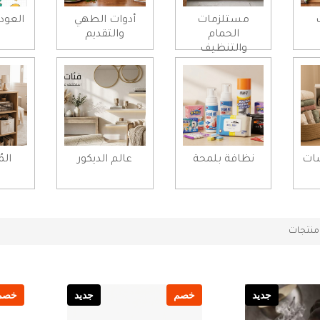
مستلزمات
أدوات الطهي
العود
الحمام
والتقديم
والتنظيف
شات
نظافة بلمحة
عالم الديكور
الم
نتجات
جديد
خصم
جديد
خصم