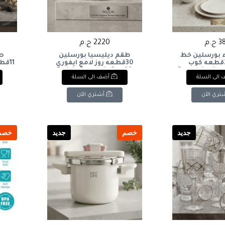
ج.م
2220 ج.م
بورسلين خط
طقم ديليسيا بورسلين
طق
دهبي 24قطعه كوب
30قطعه روز لامع ايفوري
Porcelain dinner s
Delicia Porcelain Set, 30
الى السلة
أضف الى السلة
Pieces, Rose Ivory Glossy
with gold trim
cream-colo
تري الآن
أشتري الآن
جديد
خصم
جديد
خصم