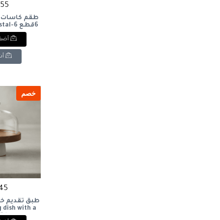
1155 
طقم كاسات 
6قطع 
set
أضف 
أش
خصم
845 ج
طبق تقديم خ
 dish with a
lid