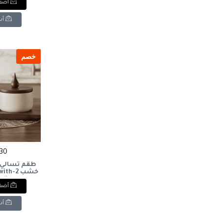
أضف 
أش
خصم
730 ج
خشب 2-
 lid
أضف 
أش