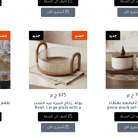
الى السلة
أضف الى السلة
تري الآن
أشتري الآن
جديد
خصم
جديد
خصم
.م
675 ج.م
طقم تسالي 2قطعه بغطاء
بوله. زجاج كبيره بيد خشب
piece snack set with
Bowl. Large glass with a
wooden handle.
wooden
الى السلة
أضف الى السلة
تري الآن
أشتري الآن