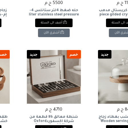
ج.م
5500 ج.م
كريستال مدهب
حله ضغط 4لتر ستانلس 4-
زجاج
6-piece gilded crystal
liter stainless steel pressure
ith
cooker
glass 
الى السلة
أضف الى السلة
تري الآن
أشتري الآن
جديد
خصم
جديد
خصم
.م
4710 ج.م
شب بغطاء زجاج
شنطة معالق 86 قطعة من
Wooden serving
شركة اكسفوردOxford
Cutlery Set, 86 Pieces
glass 