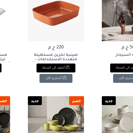
.م
220 ج.م
 السيجار
صينية تخزين مستطيلة
مساح
متعددة الاستخدامات -
برتقالي محروق): Versatile
ee - 2
الى السلة
أضف الى السلة
Rectangular Storage Tray -
Burnt Orange
تري الآن
أشتري الآن
جديد
خصم
جديد
خصم