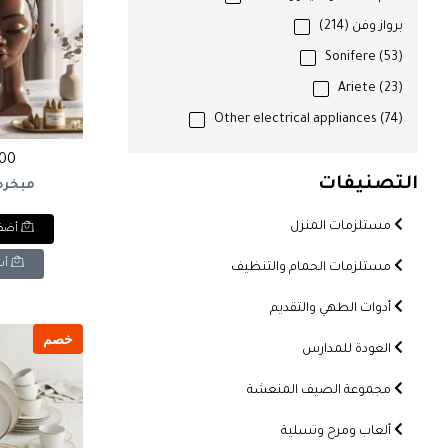
برواز وفن
(214)
Sonifere
(53)
Ariete
(23)
Other electrical appliances
(74)
500 ج
التصنيفات
مبخره
مستلزمات المنزل
أضف 
أش
مستلزمات الحمام والتنظيف
أدوات الطهي والتقديم
خصم
العودة للمدارس
مجموعة الصيف المنعشة
ألعاب ومرح وتسلية