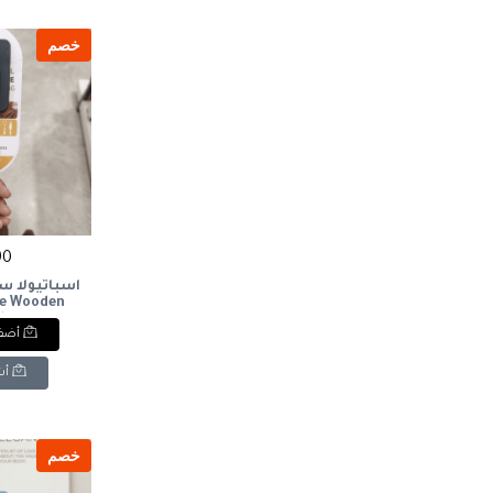
خصم
90 ج
اسباتيولا 
le Wooden
le
أضف 
أش
خصم