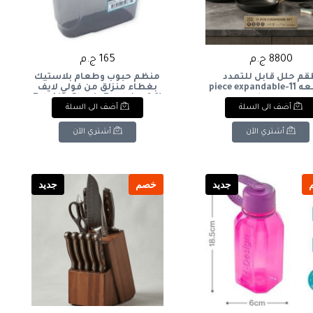
8800 ج.م
165 ج.م
م حلل قابل للتمدد
منظم حبوب وطعام بلاستيك
11قطعه 11-piece expandable
بغطاء منزلق من فولي لايف
cookware set
(1.8 لتر): Foly Life Plastic Food
أضف الى السلة
أضف الى السلة
& Cereal Container with
Sliding Lid (1.8L)
أشتري الآن
أشتري الآن
جديد
خصم
جديد