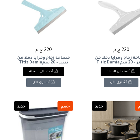
220 ج.م
220 ج.م
ة زجاج ومرايا دملا من
مساحة زجاج ومرايا دملا من
تيتيز - 20 سمTitiz Damla
تيتيز - 20 سمTitiz Damla
Glass and Mirror Squeegee -
Glass and Mirror Squeeg
أضف الى السلة
أضف الى السلة
20 cm
أشتري الآن
أشتري الآن
جديد
خصم
جديد