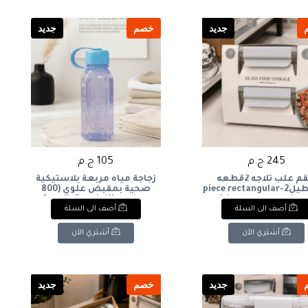
جديد
خصم
جديد
245 ج.م
105 ج.م
طقم علب ثلاجه 2قطعه
زجاجة مياه مربعة بلاستيكية
مستطيل2-piece rectangular
صحية بمقبض علوي (800
refrigerator container
مل)Square Plastic Water
أضف الى السلة
أضف الى السلة
Bottle with Top Handle (800
ml)
أشتري الآن
أشتري الآن
جديد
خصم
جديد