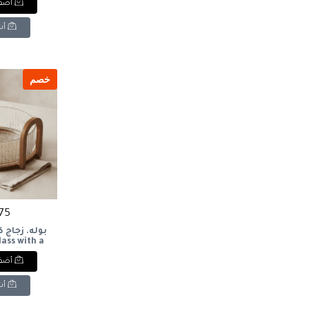
أضف 
أش
خصم
675 ج
بوله. زجاج 
lass with a
andle.
أضف 
أش