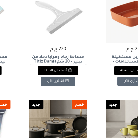
.م
220 ج.م
ين مستطيلة
مساحة زجاج ومرايا دملا من
مساح
استخدامات -
تيتيز - 20 سمTitiz Damla
برتقالي محروق): Versatile
Glass and Mirror Squeegee - 2
gee -
الى السلة
أضف الى السلة
Rectangular St
Burnt O
تري الآن
أشتري الآن
جديد
خصم
جديد
خصم