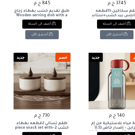
3745 ج.م
845 ج.م
طقم سكاكين 15قطعه
طبق تقديم خشب بغطاء زجاج
انلس بيد خشب+ستاند
Wooden serving dish with a
خشب 15-piece stainless steel
glass lid
أضف الى السلة
أضف الى السلة
knife set with wood
handles + wooden st
أشتري الآن
أشتري الآن
جديد
خصم
جديد
140 ج.م
730 ج.م
ة مياه بلاستيكية من إم
طقم تسالي 2قطعه بغطاء
ديزاين - إصدار خاص (0.5
خشب 2-piece snack set with
ر)M-Design Special Edition
wooden lid