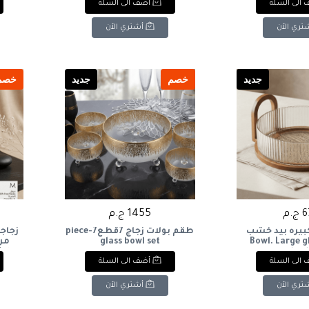
الى السلة
أضف الى السلة
0.5L
تري الآن
أشتري الآن
جديد
خصم
جديد
خصم
.م
1455 ج.م
كبيره بيد خشب
طقم بولات زجاج 7قطع7-piece
زجاجة
glass bowl set
Bowl. Large g
Water
wooden h
الى السلة
أضف الى السلة
تري الآن
أشتري الآن