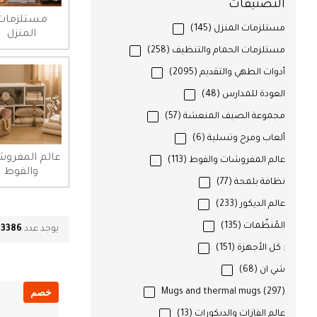
التصنيفات
مستلزمات
مستلزمات المنزل
(145)
المنزل
مستلزمات الحمام والتنظيف
(258)
أدوات الطهي والتقديم
(2095)
العودة للمدارس
(48)
مجموعة الصيف المنعشة
(57)
ألعاب ومرح وتسلية
(6)
عالم المفرو
عالم المفروشات والفوط
(113)
والفوط
نظافة بلمحة
(77)
عالم الديكور
(233)
المُنظّمات
(135)
يوجد عدد
3386
م
: كل الأجهزة
(151)
شي ان
(68)
خصم
Mugs and thermal mugs
(297)
عالم الفازات والديكورات
(13)