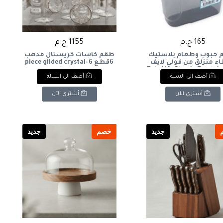
165 ج.م
1155 ج.م
 حبوب وطعام بلاستيك
طقم كاسات كريستال مدهب
ء منزلق من فولي لايف
6قطع 6-piece gilded crystal
(1.8 لتر): Foly Life Plastic Food
glass set
أضف الى السلة
أضف الى السلة
& Cereal Container w
Sliding Lid (1.8L)
أشتري الآن
أشتري الآن
جديد
خصم
جديد