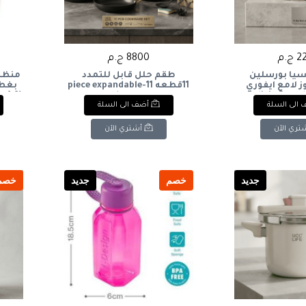
ج.م
8800 ج.م
يا بورسلين
طقم حلل قابل للتمدد
منظم
ز لامع ايفوري
11قطعه 11-piece expandable
بغطا
cookware set
Delicia Porcel
الى السلة
أضف الى السلة
ith
Pieces, Rose I
تري الآن
أشتري الآن
جديد
خصم
جديد
خصم