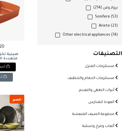
برواز وفن
(214)
Sonifere
(53)
Ariete
(23)
Other electrical appliances
(74)
220 ج
التصنيفات
صينية تخز
متعددة ال
مستلزمات المنزل
أضف 
orage Tray -
range
أش
مستلزمات الحمام والتنظيف
أدوات الطهي والتقديم
خصم
العودة للمدارس
مجموعة الصيف المنعشة
ألعاب ومرح وتسلية