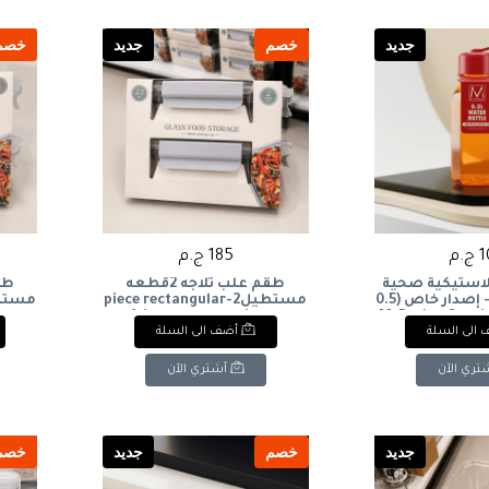
جديد
خصم
جديد
خصم
.م
185 ج.م
بلاستيكية صحية
طقم علب ثلاجه 2قطعه
من إم ديزاين - إصدار خاص (0.5
مستطيل2-piece rectangular
M-Design Special 
refrigerator container set
 set
الى السلة
أضف الى السلة
Plastic Water B
تري الآن
أشتري الآن
جديد
خصم
جديد
خصم