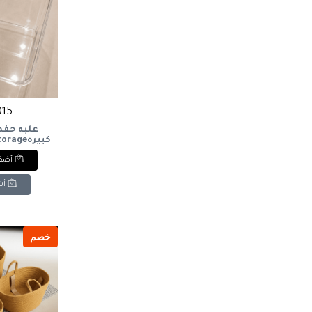
1015 
علبه حفظ
كبيرهage
x
أضف 
أش
خصم