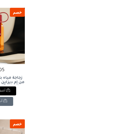
خصم
105 ج
زجاجة مياه 
لتر)Edition
أضف 
ottle (0.5L)
أش
خصم