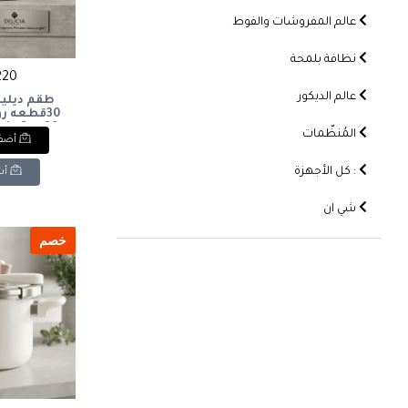
عالم المفروشات والفوط
نظافة بلمحة
2220 
عالم الديكور
طقم ديليس
30قطعه رو
ain Set, 30
المُنظّمات
أضف 
vory Glossy
: كل الأجهزة
أش
شي ان
خصم