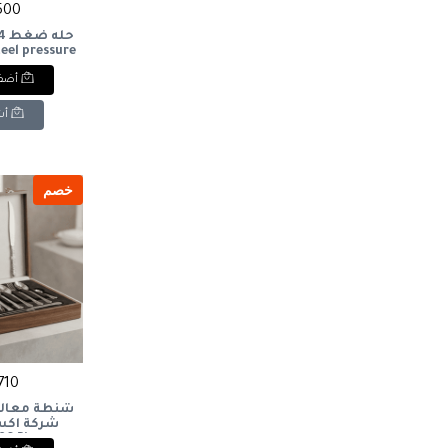
5500 
steel pressure
er
أضف 
أش
خصم
4710 
 86 Pieces