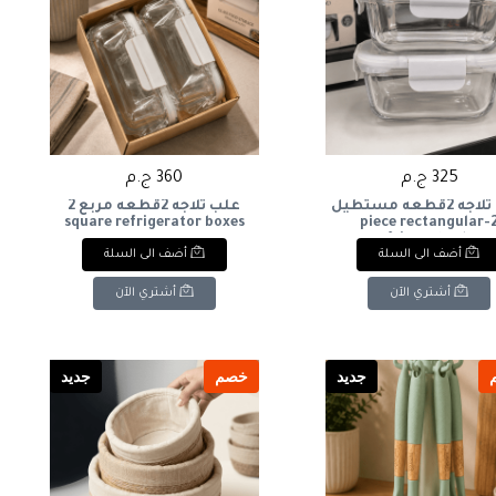
325 ج.م
360 ج.م
علبه ثلاجه 2قطعه مستطيل
علب ثلاجه 2قطعه مربع 2
square refrigerator boxes
2-piece rectangular
refrigerator box
أضف الى السلة
أضف الى السلة
أشتري الآن
أشتري الآن
جديد
خصم
جديد