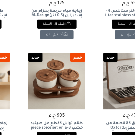
ج.م
125 ج.م
حله ضغط 4لتر ستانلس 4-
زجاجة مياه مربعة بحزام من
liter stainless 
إم-ديزاين (0.5 لتر)M-Design
است
Square Water Bottle with
cook
الى السلة
أضف الى السلة
en
Strap (0.5L
and
تري الآن
أشتري الآن
جديد
خصم
جديد
خصم
ج.م
905 ج.م
شنطة معالق 86 قطعة من
طقم توابل 3قطع عل صينيه
زجاج
شركة اكسفوردOxford
خشب 3-piece spice set on a
Cutlery Set,
wooden tray
لت