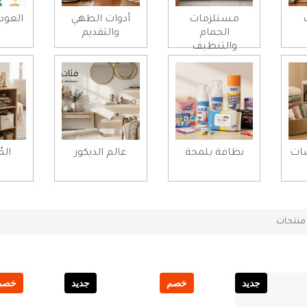
مستلزمات
أدوات الطهي
العود
الحمام
والتقديم
والتنظيف
شات
نظافة بلمحة
عالم الديكور
الم
نتجات
جديد
خصم
جديد
خصم