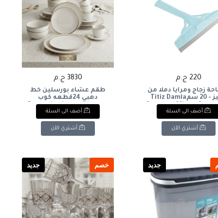
220 ج.م
3830 ج.م
ة زجاج ومرايا دملا من
طقم عشاء بورسلين خط
تيتيز - 20 سمTitiz Damla
دهبي 24قطعه كوب
Glass and Mirror Squee
كريميPorcelain dinner set
أضف الى السلة
أضف الى السلة
with gold trim, 24 pieces,
20 cm
cream-colored cup
أشتري الآن
أشتري الآن
جديد
خصم
جديد