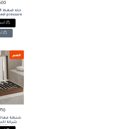
5500 
steel pressure
er
أضف 
أش
خصم
4710 
 86 Pieces