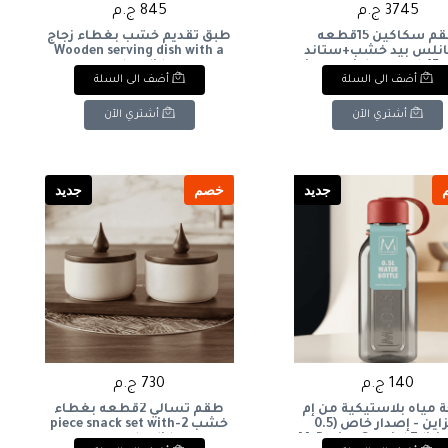
3745 ج.م
845 ج.م
طقم سكاكين 15قطعه
طبق تقديم خشب بغطاء زجاج
انلس بيد خشب+ستاند
Wooden serving dish with a
خشب 15-piece stainless steel
glass lid
أضف الى السلة
أضف الى السلة
knife set with wood
handles + wooden st
أشتري الآن
أشتري الآن
جديد
خصم
جديد
140 ج.م
730 ج.م
ة مياه بلاستيكية من إم
طقم تسالي 2قطعه بغطاء
ديزاين - إصدار خاص (0.5
خشب 2-piece snack set with
ر)M-Design Special Edition
wooden lid