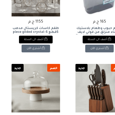
165 ج.م
1155 ج.م
 حبوب وطعام بلاستيك
طقم كاسات كريستال مدهب
ء منزلق من فولي لايف
6قطع 6-piece gilded crystal
(1.8 لتر): Foly Life Plastic Food
glass set
أضف الى السلة
أضف الى السلة
& Cereal Container w
Sliding Lid (1.8L)
أشتري الآن
أشتري الآن
جديد
خصم
جديد