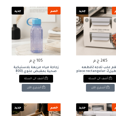
جديد
خصم
جديد
245 ج.م
105 ج.م
طقم علب ثلاجه 2قطعه
زجاجة مياه مربعة بلاستيكية
مستطيل2-piece rectangular
صحية بمقبض علوي (800
refrigerator container
مل)Square Plastic Water
أضف الى السلة
أضف الى السلة
Bottle with Top Handle (800
ml)
أشتري الآن
أشتري الآن
جديد
خصم
جديد