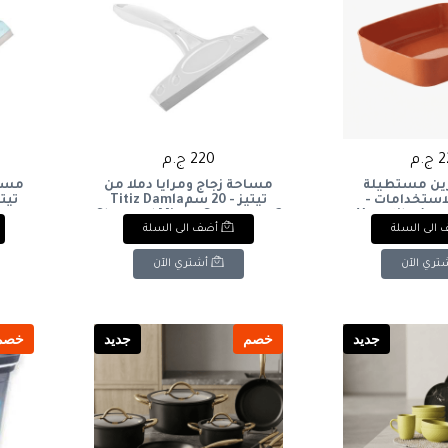
.م
220 ج.م
ين مستطيلة
مساحة زجاج ومرايا دملا من
مساح
استخدامات -
تيتيز - 20 سمTitiz Damla
برتقالي محروق): Versatile
Glass and Mirror Squeegee - 2
gee -
الى السلة
أضف الى السلة
Rectangular St
Burnt O
تري الآن
أشتري الآن
جديد
خصم
جديد
خصم