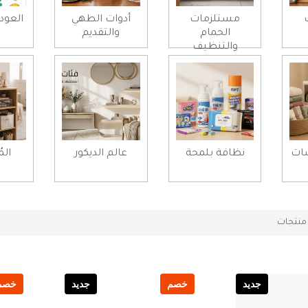
مستلزمات
أدوات الطهي
العود
الحمام
والتقديم
والتنظيف
شات
نظافة بلمحة
عالم الديكور
الم
نتجات
جديد
خصم
جديد
خصم