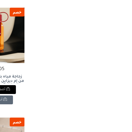
خصم
105 ج
زجاجة مياه 
لتر)Edition
أضف 
ottle (0.5L)
أش
خصم