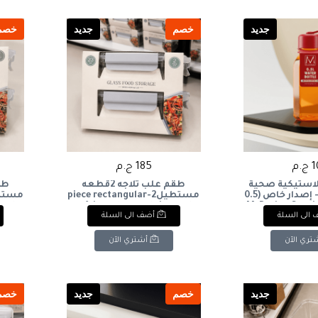
جديد
خصم
جديد
خصم
.م
185 ج.م
بلاستيكية صحية
طقم علب ثلاجه 2قطعه
من إم ديزاين - إصدار خاص (0.5
مستطيل2-piece rectangular
M-Design Special 
refrigerator container set
 set
الى السلة
أضف الى السلة
Plastic Water B
تري الآن
أشتري الآن
جديد
خصم
جديد
خصم