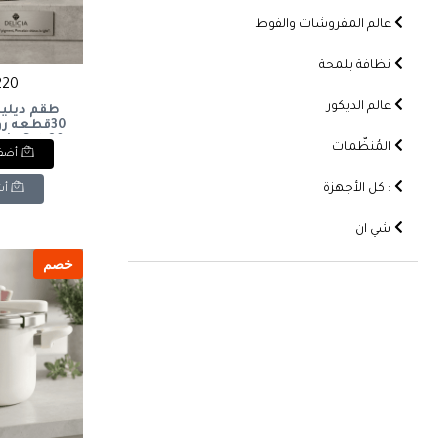
عالم المفروشات والفوط
نظافة بلمحة
2220 
عالم الديكور
طقم ديليس
30قطعه رو
ain Set, 30
المُنظّمات
أضف 
vory Glossy
: كل الأجهزة
أش
شي ان
خصم