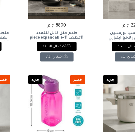
ج.م
8800 ج.م
يا بورسلين
طقم حلل قابل للتمدد
منظم
ز لامع ايفوري
11قطعه 11-piece expandable
بغطا
cookware set
Delicia Porcel
الى السلة
أضف الى السلة
ith
Pieces, Rose I
تري الآن
أشتري الآن
جديد
خصم
جديد
خصم