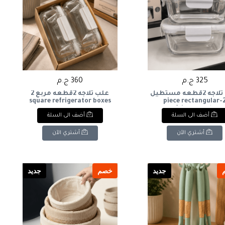
325 ج.م
360 ج.م
علبه ثلاجه 2قطعه مستطيل
علب ثلاجه 2قطعه مربع 2
square refrigerator boxes
2-piece rectangular
refrigerator box
أضف الى السلة
أضف الى السلة
أشتري الآن
أشتري الآن
جديد
خصم
جديد