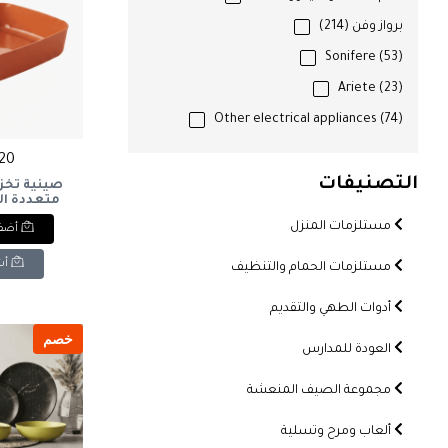
برواز وفن
(214)
Sonifere
(53)
Ariete
(23)
Other electrical appliances
(74)
220 ج
التصنيفات
صينية تخز
متعددة ال
مستلزمات المنزل
أضف 
orage Tray -
range
أش
مستلزمات الحمام والتنظيف
أدوات الطهي والتقديم
خصم
العودة للمدارس
مجموعة الصيف المنعشة
ألعاب ومرح وتسلية