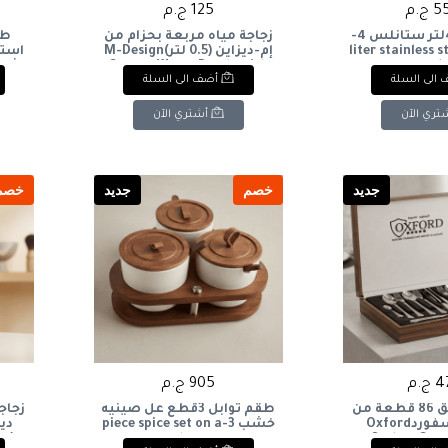
ج.م
125 ج.م
حله ضغط 4لتر ستانلس 4-
زجاجة مياه مربعة بحزام من
liter stainless 
إم-ديزاين (0.5 لتر)M-Design
است
Square Water Bottle with
cook
الى السلة
أضف الى السلة
en
Strap (0.5L
and
تري الآن
أشتري الآن
جديد
خصم
جديد
خصم
ج.م
905 ج.م
شنطة معالق 86 قطعة من
طقم توابل 3قطع عل صينيه
زجاج
شركة اكسفوردOxford
خشب 3-piece spice set on a
Cutlery Set,
wooden tray
لت