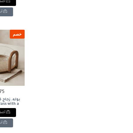
أضف 
أش
خصم
675 ج
بوله. زجاج 
lass with a
andle.
أضف 
أش