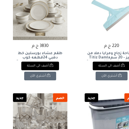
220 ج.م
3830 ج.م
ة زجاج ومرايا دملا من
طقم عشاء بورسلين خط
تيتيز - 20 سمTitiz Damla
دهبي 24قطعه كوب
Glass and Mirror Squee
كريميPorcelain dinner set
أضف الى السلة
أضف الى السلة
with gold trim, 24 pieces,
20 cm
cream-colored cup
أشتري الآن
أشتري الآن
جديد
خصم
جديد