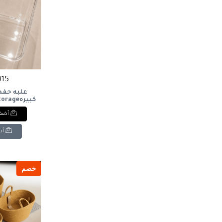
1015 
علبه حفظ
كبيرهage
x
أضف 
أش
خصم