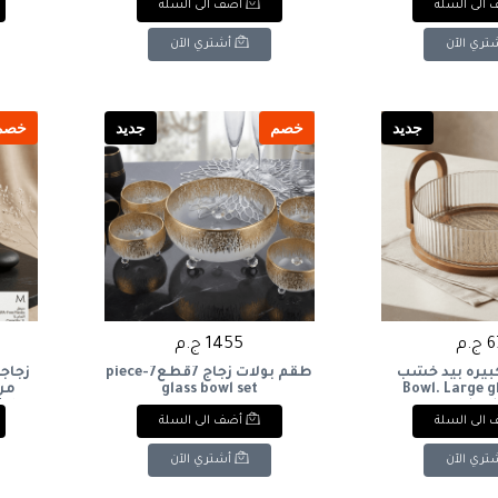
الى السلة
أضف الى السلة
0.5L
تري الآن
أشتري الآن
جديد
خصم
جديد
خصم
.م
1455 ج.م
كبيره بيد خشب
طقم بولات زجاج 7قطع7-piece
زجاجة
glass bowl set
Bowl. Large g
Water
wooden h
الى السلة
أضف الى السلة
تري الآن
أشتري الآن