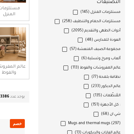
التصنيفات
مستلزمات
مستلزمات المنزل
(145)
المنزل
مستلزمات الحمام والتنظيف
(258)
أدوات الطهي والتقديم
(2095)
العودة للمدارس
(48)
مجموعة الصيف المنعشة
(57)
ألعاب ومرح وتسلية
(6)
عالم المفرو
عالم المفروشات والفوط
(113)
والفوط
نظافة بلمحة
(77)
عالم الديكور
(233)
المُنظّمات
(135)
يوجد عدد
3386
م
: كل الأجهزة
(151)
شي ان
(68)
خصم
Mugs and thermal mugs
(297)
عالم الفازات والديكورات
(13)