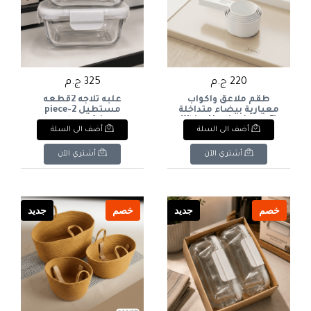
220 ج.م
325 ج.م
طقم ملاعق وأكواب
علبه ثلاجه 2قطعه
معيارية بيضاء متداخلة
مستطيل 2-piece
(5 قطع)White Nesting
rectangular refrigerator
أضف الى السلة
أضف الى السلة
box
Measuring Spoons &
Cups Set (5 Pcs)
أشتري الآن
أشتري الآن
خصم
جديد
خصم
جديد