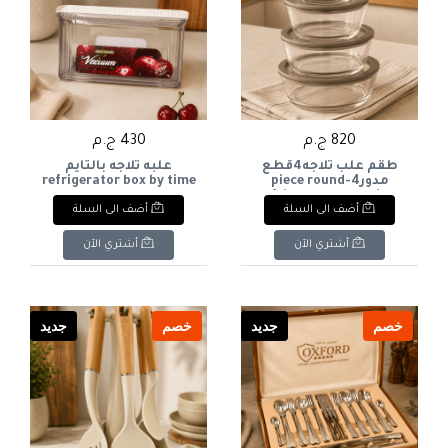
820 ج.م
430 ج.م
طقم علب ثلاجه4قطع
علبه ثلاجه بالتايم
مدور4-piece round
refrigerator box by time
refrigerator container
أضف الى السلة
أضف الى السلة
set
أشتري الآن
أشتري الآن
خصم
جديد
خصم
جديد