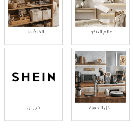
عالم الديكور
المُنظّمات
: كل الأجهزة
شي ان