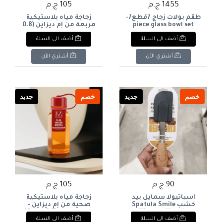
1455 ج.م
105 ج.م
طقم بولات زجاج 7قطع7-
زجاجة مياه بلاستيكية
piece glass bowl set
مربعة من إم ديزاين (0.8
لتر)M-Design Square
أضف الى السلة
أضف الى السلة
Plastic Water Bottle
(0.8L
أشتري الآن
أشتري الآن
خصم
جديد
خصم
جديد
90 ج.م
105 ج.م
اسباتيولا سمايل بيد
زجاجة مياه بلاستيكية
خشب Spatula Smile
صحية من إم ديزاين -
Wooden Handle
إصدار خاص (0.5 لتر)M-
أضف الى السلة
أضف الى السلة
Design Special Edition