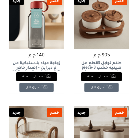
خصم
جديد
خصم
جديد
905 ج.م
140 ج.م
طقم توابل 3قطع عل
زجاجة مياه بلاستيكية من
صينيه خشب 3-piece
إم ديزاين - إصدار خاص
spice set on a wooden
(0.5 لتر)M-Design Special
أضف الى السلة
أضف الى السلة
Edition Plastic Water
tray
Bottle (0.5L
أشتري الآن
أشتري الآن
خصم
جديد
خصم
جديد