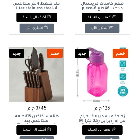
طقم كاسات كريستال
حله ضغط 4لتر ستانلس
مدهب 6قطع 6-piece
4-liter stainless steel
pressure cooker
gilded crystal glass set
أضف الى السلة
أضف الى السلة
أشتري الآن
أشتري الآن
خصم
جديد
خصم
جديد
125 ج.م
3745 ج.م
زجاجة مياه مربعة بحزام
طقم سكاكين 15قطعه
من إم-ديزاين (0.5 لتر)M-
استانلس بيد
Design Square Water
خشب+ستاند خشب 15-
أضف الى السلة
أضف الى السلة
piece stainless steel
Bottle with Strap (0.5L
knife set with wooden