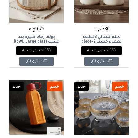
730 ج.م
675 ج.م
طقم تسالي 2قطعه
بوله. زجاج كبيره بيد
بغطاء خشب 2-piece
خشب Bowl. Large glass
with a wooden handle.
snack set with wooden
أضف الى السلة
أضف الى السلة
lid
أشتري الآن
أشتري الآن
خصم
جديد
خصم
جديد