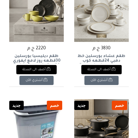
3830 ج.م
2220 ج.م
طقم عشاء بورسلين خط
طقم ديليسيا بورسلين
دهبي 24قطعه كوب
30قطعه روز لامع ايفوري
كريميPorcelain dinner
Delicia Porcelain Set, 30
أضف الى السلة
أضف الى السلة
Pieces, Rose Ivory Glossy
set with gold trim, 24
pieces, cream-colored
cup
أشتري الآن
أشتري الآن
خصم
جديد
خصم
جديد