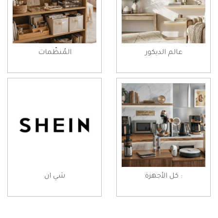
عالم الديكور
المُنظّمات
: كل الأجهزة
شي ان