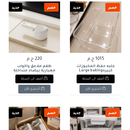
خصم
جديد
خصم
جديد
1015 ج.م
220 ج.م
علبه حفظ المخبوزات
طقم ملاعق وأكواب
كبيرهLarge baking
معيارية بيضاء متداخلة
storage box
(5 قطع)White Nesting
أضف الى السلة
أضف الى السلة
Measuring Spoons &
Cups Set (5 Pcs)
أشتري الآن
أشتري الآن
خصم
جديد
خصم
جديد