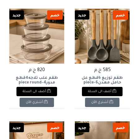
خصم
جديد
خصم
جديد
585 ج.م
820 ج.م
طقم توزيع 6قطع عل
طقم علب ثلاجه4قطع
حامل معدن6-piece
مدور4-piece round
refrigerator container
serving set on a metal
أضف الى السلة
أضف الى السلة
set
stand
أشتري الآن
أشتري الآن
خصم
جديد
خصم
جديد