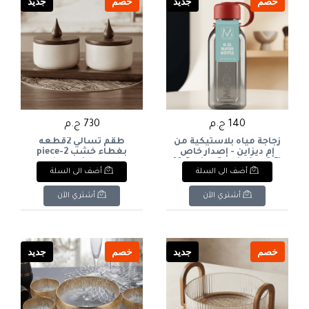
خصم
جديد
خصم
جديد
140 ج.م
730 ج.م
زجاجة مياه بلاستيكية من
طقم تسالي 2قطعه
إم ديزاين - إصدار خاص
بغطاء خشب 2-piece
(0.5 لتر)M-Design Special
snack set with wooden
أضف الى السلة
أضف الى السلة
lid
Edition Plastic Water
Bottle (0.5L
أشتري الآن
أشتري الآن
خصم
جديد
خصم
جديد