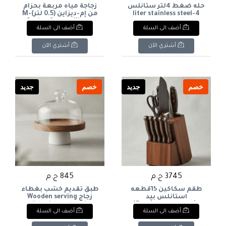
حله ضغط 4لتر ستانلس
زجاجة مياه مربعة بحزام
4-liter stainless steel
من إم-ديزاين (0.5 لتر)M-
Design Square Water
pressure cooker
أضف الى السلة
أضف الى السلة
Bottle with Strap (0.5L
أشتري الآن
أشتري الآن
خصم
جديد
خصم
جديد
3745 ج.م
845 ج.م
طقم سكاكين 15قطعه
طبق تقديم خشب بغطاء
استانلس بيد
زجاج Wooden serving
خشب+ستاند خشب 15-
dish with a glass lid
أضف الى السلة
أضف الى السلة
piece stainless steel
knife set with wooden