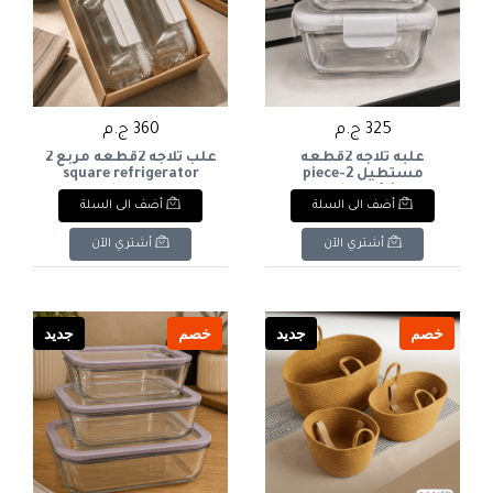
325 ج.م
360 ج.م
علبه ثلاجه 2قطعه
علب ثلاجه 2قطعه مربع 2
مستطيل 2-piece
square refrigerator
boxes
rectangular refrigerator
أضف الى السلة
أضف الى السلة
box
أشتري الآن
أشتري الآن
خصم
جديد
خصم
جديد