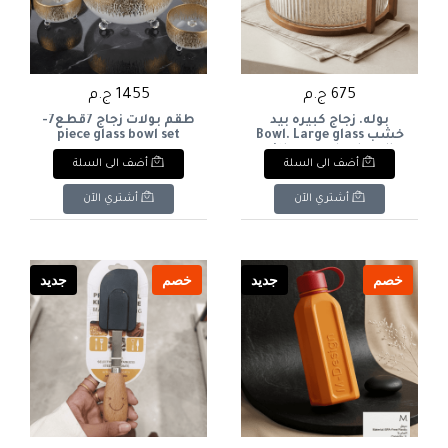
675 ج.م
1455 ج.م
بوله. زجاج كبيره بيد
طقم بولات زجاج 7قطع7-
خشب Bowl. Large glass
piece glass bowl set
with a wooden handle.
أضف الى السلة
أضف الى السلة
أشتري الآن
أشتري الآن
خصم
جديد
خصم
جديد