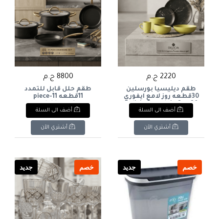
2220 ج.م
8800 ج.م
طقم ديليسيا بورسلين
طقم حلل قابل للتمدد
30قطعه روز لامع ايفوري
11قطعه 11-piece
expandable cookware
Delicia Porcelain Set, 30
أضف الى السلة
أضف الى السلة
set
Pieces, Rose Ivory Glossy
أشتري الآن
أشتري الآن
خصم
جديد
خصم
جديد