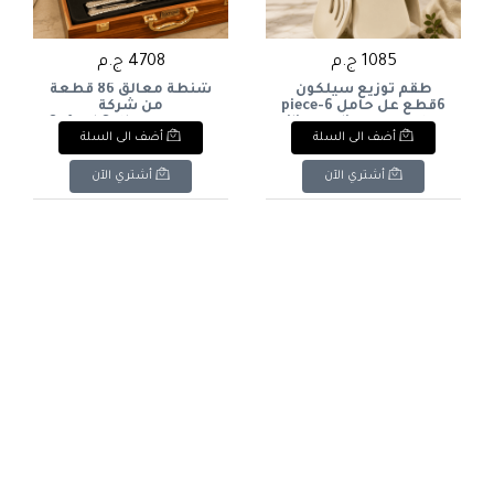
1085 ج.م
4708 ج.م
طقم توزيع سيلكون
شنطة معالق 86 قطعة
6قطع عل حامل 6-piece
من شركة
silicone dispenser set on
اكسفوردOxford Cutlery
أضف الى السلة
أضف الى السلة
Set, 86 Pieces
a stand
أشتري الآن
أشتري الآن