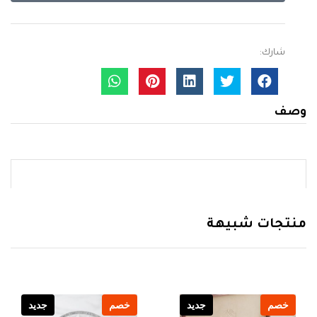
شارك:
وصف
منتجات شبيهة
خصم
جديد
خصم
جديد