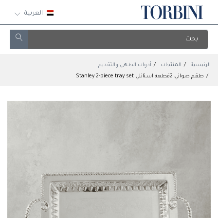
العربية
الرئيسية
المنتجات
أدوات الطهي والتقديم
طقم صواني 2قطعه استانلي Stanley 2-piece tray set