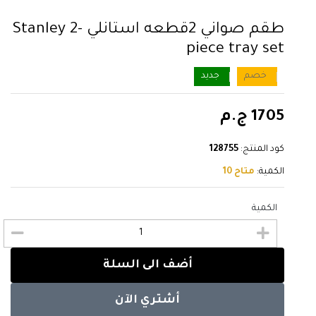
طقم صواني 2قطعه استانلي Stanley 2-
piece tray set
خصم
جديد
1705 ج.م
كود المنتج:
128755
الكمية:
متاح 10
الكمية
أضف الى السلة
أشتري الآن