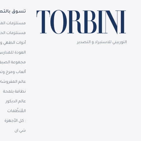
تسوق بالتص
مستلزمات المن
مستلزمات الحم
التوربيني للاستيراد و التصدير
أدوات الطهي وا
العودة للمدار
مجموعة الصيف
ألعاب ومرح وت
عالم المفروشا
نظافة بلمحة
عالم الديكور
المُنظّمات
: كل الأجهزة
شي ان