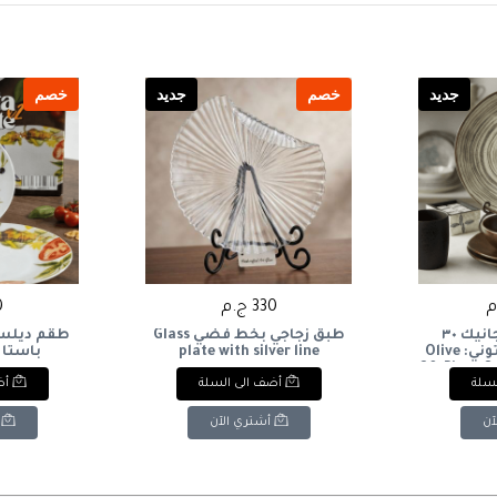
جديد
خصم
جديد
خصم
330 ج.م
0
طقم عشاء أورجانيك ٣٠
طبق زجاجي بخط فضي Glass
طقم ديلسي
قطعة - أوليف (زيتوني: Olive
plate with silver line
باستا 2قطعه مدور
30-Piece O
لسلة
أضف الى السلة
أض
آن
أشتري الآن