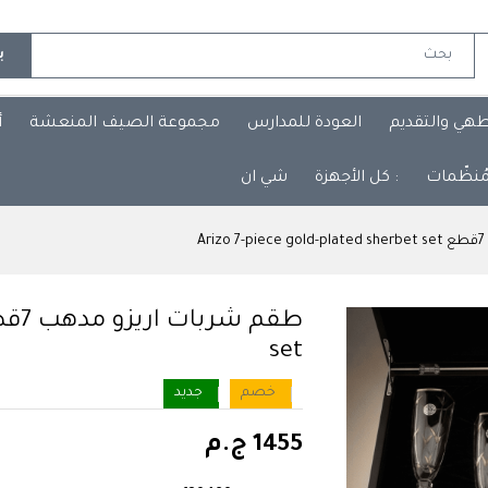
ب
طهي والتقديم
العودة للمدارس
مجموعة الصيف المنعشة
أ
مُنظّمات
: كل الأجهزة
شي ان
A
set
خصم
جديد
1455 ج.م