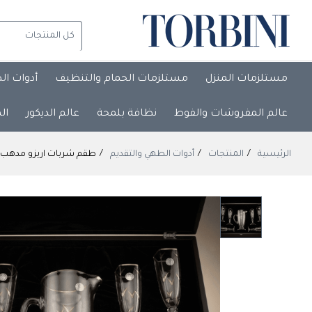
مستلزمات المنزل
مستلزمات الحمام والتنظيف
أدوات ال
عالم المفروشات والفوط
نظافة بلمحة
عالم الديكور
ال
الرئيسية
المنتجات
أدوات الطهي والتقديم
طقم شربات اريزو مدهب 7قطع rizo 7-piece gold-plated sherbet set