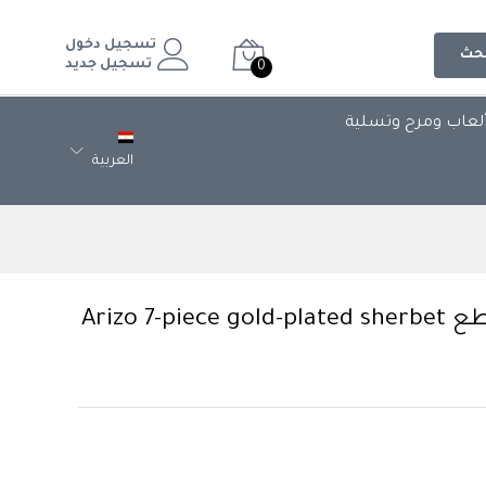
تسجيل دخول
حث
تسجيل جديد
0
لعاب ومرح وتسلية
العربية
طقم شربات اريزو مدهب 7قطع Arizo 7-piece gold-plated sherbet