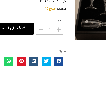
كود المنتج:
139489
الكمية:
متاح 10
الكمية
أضف الى السل
شارك: