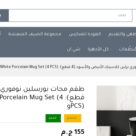
ب
طهي والتقديم
العودة للمدارس
مجموعة الصيف المنعشة
أ
مُنظّمات
: كل الأجهزة
شي ان
د (4 قطع): Nuvory Berlin Classic Black & White Porcelain Mug Set (4 PCS)و
قطع): celain Mug Set (4
PCS)و
خصم
جديد
155 ج.م