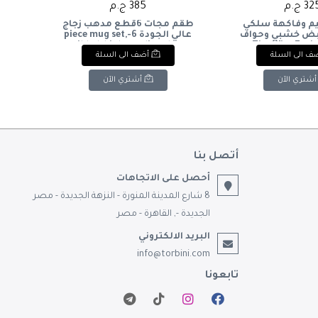
3 ج.م
385 ج.م
م وفاكهة سلكي
طقم مجات 6قطع مدهب زجاج
بض خشبي وحواف
عالي الجودة 6-piece mug set,
خوص.& Tier Wire Fruit
gilded, high-quality glass
ف الى السلة
أضف الى السلة
Basket with So
Handle and Wov
Trim.
أشتري الآن
أشتري الآن
أتصل بنا
أحصل على الاتجاهات
8 شارع المدينة المنورة - النزهة الجديدة - مصر
الجديدة -, القاهرة - مصر
البريد الالكتروني
info@torbini.com
تابعونا