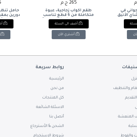
265 ج.م
25
جواني في
طقم أكواب زجاجية، عبوة
حامل تنظي
ي الأنيق
متكاملة من 6 قطع تناسب
دورين بمق
لمسة من
ذوقك الرفيع. ✨ ​ Beauty is in
لسلة
أضف الى السلة
أض
الرقي لمنزلك. ☕✨ ​Lavender
the details. A premium set of
lid Wood
en Fiber
glass tumblers with exquisite
luxury on 
classic pat
tea set wi
آن
أشتري الآن
a touch of
نيفات
روابط سريعة
زل
الرئيسية
ام والتنظيف
من نحن
لتقديم
كل المنتجات
س
الاسئلة الشائعة
 المنعشة
أتصل بنا
سلية
الشحن & الأسترجاع
ت والفوط
شروط الاستخدام