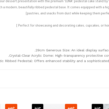
your dessert presentation
with the premium "LUNA" pedestal cake stand by W
th a modern, beautifully ribbed pedestal base. It comes equipped with a hig
]
pastries, and snacks from dust while keeping them perf
Perfect for showcasing and decorating cakes, cupcakes, or home-
29cm Generous Size:
An ideal display surface
Crystal-Clear Acrylic Dome:
High-transparency protective co
tic Ribbed Pedestal:
Offers enhanced stability and a sophisticated
جديد
خصم
جديد
خصم