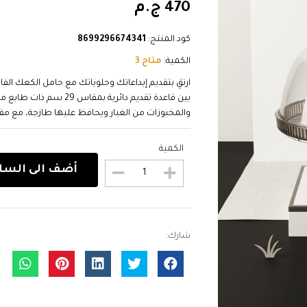
470 ج.م
كود المنتج:
8699296674341
الكمية:
متاح 3
ارتقِ بتقديم إبداعاتك وحلوياتك مع حامل الكعك الف
بين قاعدة تقديم دائرية
والمخبوزات من الغبار ويحافظ عليها طازجة، مع 
الكمية
أضف الى السل
شارك: