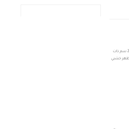
مع حامل الكعك الفاخر "لونا" من ماركة ويليني. يتميز الحامل بتصميم عصري وأنيق يجمع بين قاعدة تقديم دائرية بمقاس 29 سم ذات
مظهر خشبي