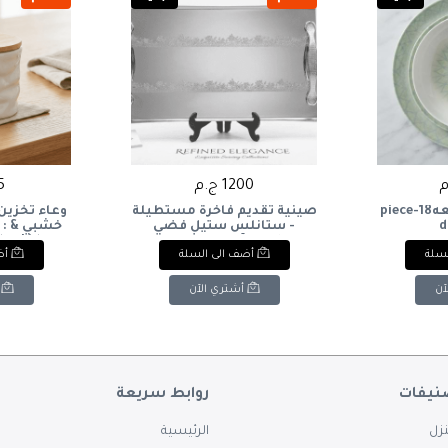
1200 ج.م
45
طقم عشاء 18قطعه18-piece
صينية تقديم فاخرة مستطيلة
وعاء تخزين
d
- ستانلس ستيل فضي
بسطح مرآة ونقوش دانتيل
den Lid
لسلة
أضف الى السلة
أض
ليزر.Luxury Rectangular
Serving Tray - Silver
Stainless Steel Mirror Finish
آن
أشتري الآن
with Laser Lace Pattern.
نيفات
روابط سريعة
زل
الرئيسية