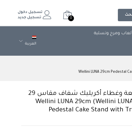
تسجيل دخول
حث
تسجيل جديد
0
لعاب ومرح وتسلية
العربية
حامل كعك فاخر بقاعدة مرتفعة وغطاء أكريليك شفاف مقاس 29
سم - موديل لونا من ويليني (Wellini LUNA) Wellini LUNA 29cm
Pedestal Cake Stand with T