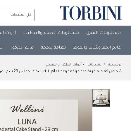
مستلزمات المنزل
مستلزمات الحمام والتنظيف
أدوات ال
عالم المفروشات والفوط
نظافة بلمحة
عالم الديكور
ال
الرئيسية
المنتجات
أدوات الطهي والتقديم
حامل كعك فاخر بقاعدة مرتفعة وغطاء أكريليك شفاف مقاس 29 سم - موديل لونا من ويليني (Wellini LUNA) Wellini LUNA 29cm Pedestal Cake Stand with Transparent Acrylic Dome Lid