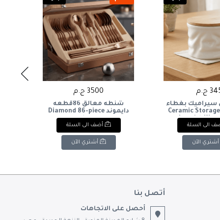
3 ج.م
3500 ج.م
 سيراميك بغطاء
شنطه معالق 86قطعه
 to
خشبي & : Ceramic Storage
دايموند Diamond 86-piece
ning
rfect
cutlery set
Jar with Woo
ف الى السلة
أضف الى السلة
ign
.
أشتري الآن
أشتري الآن
أتصل بنا
أحصل على الاتجاهات