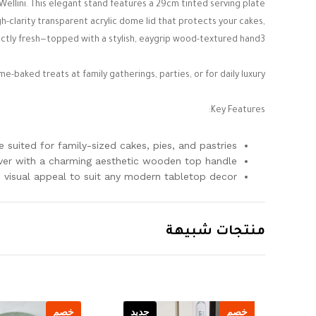
ellini. This elegant stand features a 29cm tinted serving plate
h-clarity transparent acrylic dome lid that protects your cakes,
ectly fresh—topped with a stylish, eaygrip wood-textured hand
3
baked treats at family gatherings, parties, or for daily luxury ]
Key Features:
 suited for family-sized cakes, pies, and pastries.
ver with a charming aesthetic wooden top handle.
 visual appeal to suit any modern tabletop decor.
منتجات شبيهة
يد
خصم
جديد
خصم