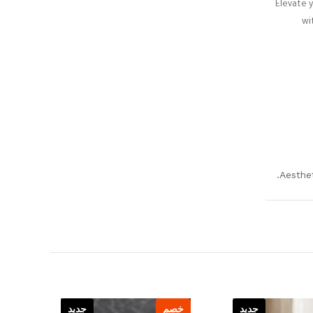
Elevate 
wi
Aesthe
جديد
خصم
جديد
خص