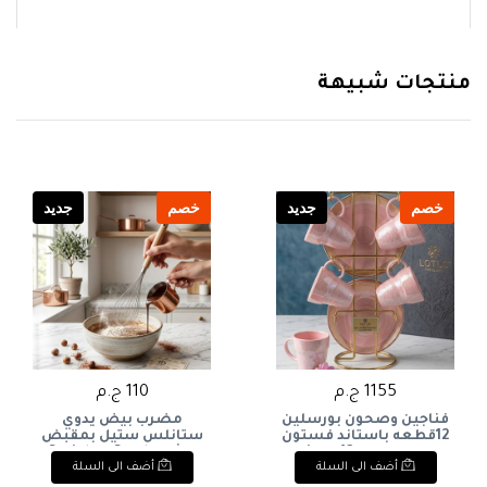
منتجات شبيهة
خصم
جديد
خصم
جديد
1155 ج.م
110 ج.م
فناجين وصحون بورسلين
مضرب بيض يدوي
12قطعه باستاند فستون
ستانلس ستيل بمقبض
الوان لاستر 12-piece
خشبي.Stainless Steel
أضف الى السلة
أضف الى السلة
Wire Whisk with Wooden
porcelain cup and saucer
Handle.
set with stand, various