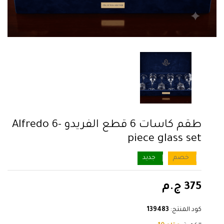
طقم كاسات 6 قطع الفريدو Alfredo 6-
piece glass set
خصم
جديد
375 ج.م
كود المنتج:
139483