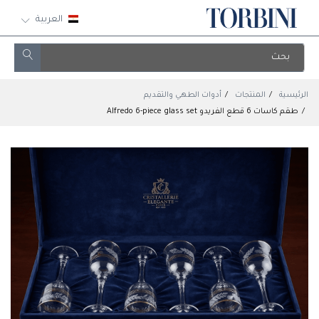
العربية
الرئيسية
المنتجات
أدوات الطهي والتقديم
طقم كاسات 6 قطع الفريدو Alfredo 6-piece glass set