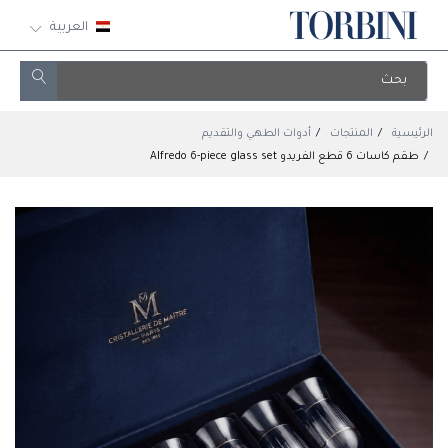
العربية
الرئيسية
المنتجات
أدوات الطهي والتقديم
طقم كاسات 6 قطع الفريدو Alfredo 6-piece glass set