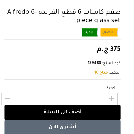
طقم كاسات 6 قطع الفريدو Alfredo 6-
piece glass set
خصم
جديد
375 ج.م
كود المنتج:
139483
الكمية:
متاح 10
الكمية
أضف الى السلة
أشتري الآن