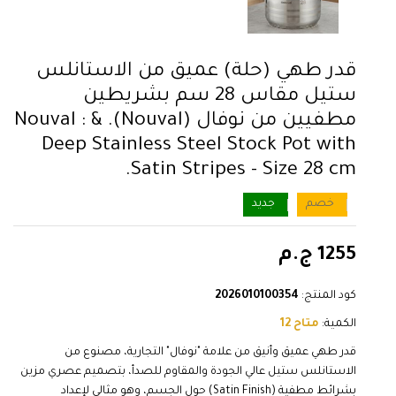
قدر طهي (حلة) عميق من الاستانلس
ستيل مقاس 28 سم بشريطين
مطفيين من نوفال (Nouval). & : Nouval
Deep Stainless Steel Stock Pot with
Satin Stripes - Size 28 cm.
خصم
جديد
1255 ج.م
كود المنتج:
2026010100354
الكمية:
متاح 12
قدر طهي عميق وأنيق من علامة "نوفال" التجارية، مصنوع من
الاستانلس ستيل عالي الجودة والمقاوم للصدأ، بتصميم عصري مزين
بشرائط مطفية (Satin Finish) حول الجسم، وهو مثالي لإعداد