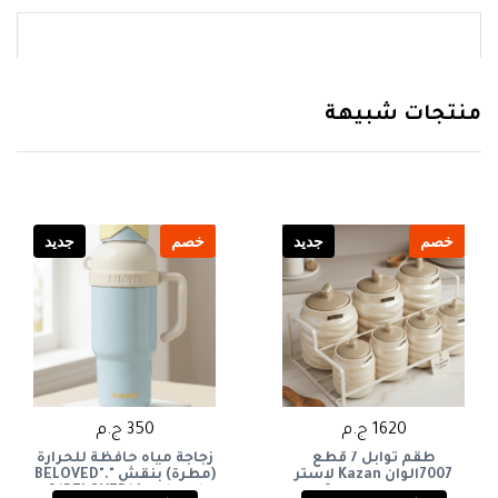
منتجات شبيهة
خصم
جديد
خصم
جديد
1620 ج.م
350 ج.م
طقم توابل 7 قطع
زجاجة مياه حافظة للحرارة
7007الوان Kazan لاستر
(مطرة) بنقش "BELOVED".
مذهب من توربينى & دولار
&"BELOVED" Insulated