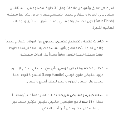
قدر طهي عميق وأنيق من علامة "نوفال" التجارية، مصنوع من الاستانلس
ستيل عالي الجودة والمقاوم للصدأ، بتصميم عصري مزين بشرائط مطفية
(Satin Finish) حول الجسم، وهو مثالي لإعداد الشوربات، الأرز، والوجبات
العائلية الكبيرة.
خامات متينة وتصميم عصري:
مصنوع من الفولاذ المقاوم للصدأ
والآمن تماماً للأطعمة، ويتألق بلمسة فضية لامعة تزينها خطوط
أفقية مطفية ناعمة تضفي رونقاً مميزاً على أدوات مطبخكِ.
غطاء محكم ومقبض قوسي:
يأتي بفيُ مسطح محكم الإغلاق
مزود بمقبض علوي قوسي (Loop Handle) لسهولة الرفع، مما
يساعد على حبس الحرارة والبخار لطهي أسرع وأفضل.
سعة كبيرة ومقابض مريحة:
يمتلك القدر عمقاً كبيراً ومقاساً
ممتازاً (
28 سم
)، مع مقبضين جانبيين متينين مثبتين بمسامير
مفرغة لضمان ثبات وحمل آمن أثناء الطهي.