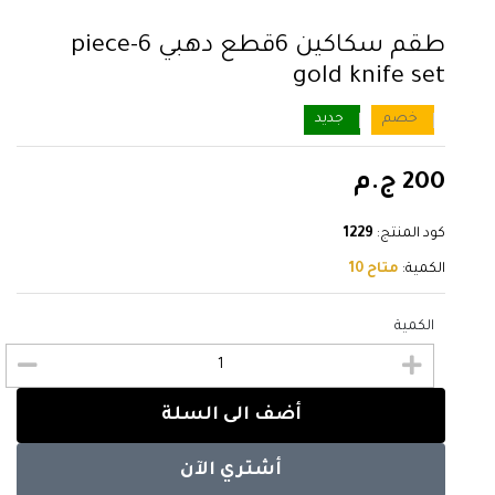
طقم سكاكين 6قطع دهبي 6-piece
gold knife set
خصم
جديد
200 ج.م
كود المنتج:
1229
الكمية:
متاح 10
الكمية
أضف الى السلة
أشتري الآن