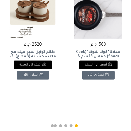
580 ج.م
2520 ج.م
مقلاة "كوك شوك" (Cook
طقم توابل سيراميك مع
Shock) مقاس 18 سم &
قاعدة خشبية (3 قطع). 3-
Piece Ceramic Spice Jar
Cook Shock 18 cm Frying
أضف الى السلة
أضف الى السلة
Set with Wooden Base.
Pan
أشتري الآن
أشتري الآن