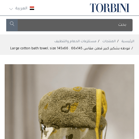
العربية
الرئيسية
المنتجات
مستلزمات الحمام والتنظيف
فوطه بشكير كبير قطن مقاس 145×66 . Large cotton bath towel, size 145x66