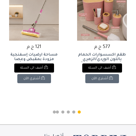
577 ج.م
121 ج.م
طقم اكسسوارات الحمام
مساحة أرضيات إسفنجية
باللون الوردي/الزهري
مزودة بمقبض وعصا
والأخشاب (7 قطع). & : 7-
استانلس ستيل وآلية
أضف الى السلة
أضف الى السلة
Piece Pink/Rose & Bamboo
عصر يدوية (لون وردي). & :
Pink Sponge Roller Mop
Bathroom Accessories
with Stainless Steel
Set.
أشتري الآن
أشتري الآن
Handle & Self-Wringing
Lever.