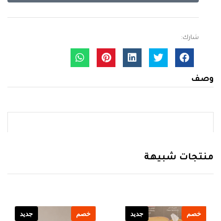
شارك:
وصف
منتجات شبيهة
خصم
جديد
خصم
جديد