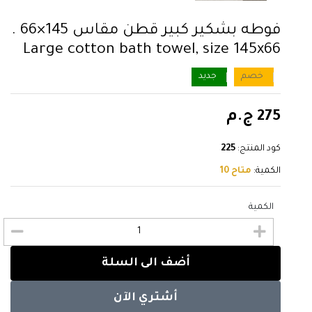
فوطه بشكير كبير قطن مقاس 145×66 .
Large cotton bath towel, size 145x66
خصم
جديد
275 ج.م
كود المنتج:
225
الكمية:
متاح 10
الكمية
أضف الى السلة
أشتري الآن