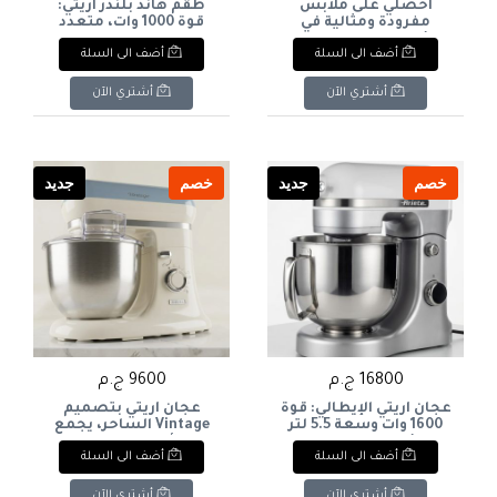
احصلي على ملابس
طقم هاند بلندر أريتي:
مفرودة ومثالية في
قوة 1000 وات، متعدد
دقائق. بفضل قوتها التي
الاستخدامات لكل مهام
أضف الى السلة
أضف الى السلة
تصل إلى 2000 واط،
مطبخك. أداء استثنائي
تضمن لكِ مكواة أريتي
وتصميم عصري Ariete
أداءً قوياً وتجربة كي
Hand Blender Set: 1000W
أشتري الآن
أشتري الآن
مريحة. Get perfectly
power, versatile for all
your kitchen tasks.
smooth clothes in
Exceptional
minutes. With its
performance and
powerful 2000W motor,
modern design.
the Ariete iron
خصم
جديد
خصم
جديد
guarantees strong
performance and a
comfo
16800 ج.م
9600 ج.م
عجان أريتي الإيطالي: قوة
عجان أريتي بتصميم
1600 وات وسعة 5.5 لتر
Vintage الساحر، يجمع
لنتائج احترافية. جمال
بين الأناقة والاحترافية.
أضف الى السلة
أضف الى السلة
التصميم يلتقي بأداء لا
مساعدك المثالي في
يضاهى في مطبخك
المطبخ لتحضير أشهى
Ariete Italian stand
المخبوزات بكل سهولة
أشتري الآن
أشتري الآن