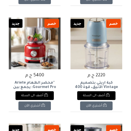
mixer: 1600 watts of
وفخامة The Ariete stand
mixer, with its charming
power and a 5.5-liter
vintage design,
capacity for
combines elegance and
professional results.
professionalism. It's
Beautiful design meets
خصم
جديد
خصم
جديد
your ideal kitchen hel
unparalleled
performance i
2220 ج.م
5400 ج.م
كبة أريتي بتصميم
"محضر الطعام Ariete
Vintage الأنيق، قوة 400
Gourmet Pro: يجمع بين
وات لنتائج مثالية. والأداء
التصميم الإيطالي
أضف الى السلة
أضف الى السلة
العملي The Ariete food
العصري والأداء القوي
processor features a
ليمنحك تجربة تحضير
stylish vintage design
مثالية في مطبخك، بدءاً
أشتري الآن
أشتري الآن
and 400 watts of power
من التقطيع الدقيق
for perfect results. Add
وصولاً إلى الطحن الفعال
"Ariete Gourmet Pro
a touch of elegance to
Food Processor:
your kitchen with
Combines trendy Italian
خصم
جديد
خصم
جديد