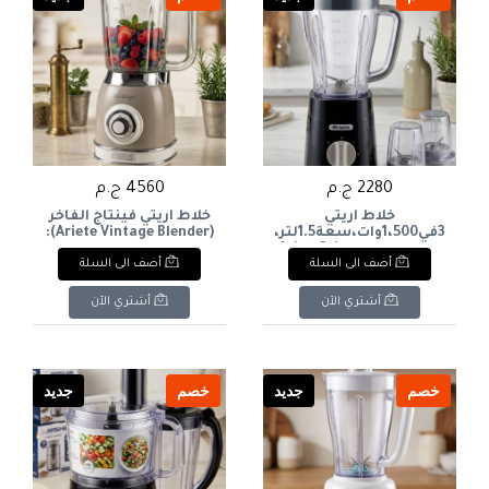
design with powerful
2280 ج.م
4560 ج.م
خلاط أريتي
خلاط أريتي فينتاج الفاخر
3في1،500وات،سعة1.5لتر،مع2مطحنةللعصائروالتوابل
(Ariete Vintage Blender):
والمكسرات. Ariete3-in-
سحر نيكولاي القديم ،
أضف الى السلة
أضف الى السلة
ومزود بدور زجاجي ثقيل
W,1.5Lcapacity,with2grinderattachmentsforjuices,spices,andnuts.
ومقاوم 1.5 لتر مع شفرات
أحمراري The luxurious
أشتري الآن
أشتري الآن
Ariete Vintage Blender:
The charm of old
Nikolai, featuring a
heavy, durable 1.5L glass
jug with red blades.
خصم
جديد
خصم
جديد