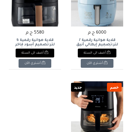
6000 ج.م
5580 ج.م
قلاية هوائية رقمية 7
قلاية هوائية رقمية 6
لتر:تصميم إيطالي أنيق
لتر:تصميم أسود فاخر
مع شاشة لمس وسعة
بلمسات Rose Gold مع
أضف الى السلة
أضف الى السلة
عائلية كبيرة لطهي صحي
شاشة لمس ونافذة رؤية
ومقرمش بدهون أقل
زجاجية، لطهي صحي
بنسبة 80%Ariete Digital
وسهل للعائلةAriete
أشتري الآن
أشتري الآن
Digital Air Fryer
Air Fryer 7L:stylish
6L:premium black design
Italian design with touch
with Rose Gold accents,
display and large family
touch display and
capacity for healthy,
viewing window for
crispy cooking with 80%
خصم
جديد
healthy and effortless
less fat.
family cook