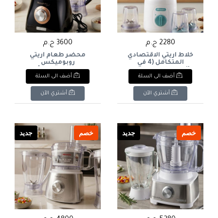
2280 ج.م
3600 ج.م
خلاط أريتي الاقتصادي
محضر طعام أريتي
المتكامل (4 في
روبوميكس
1):بساطة التصميم
المدمج:تصميم أنيق
أضف الى السلة
أضف الى السلة
وكفاءة الأداء في جهاز
وموفر للمساحة مع دورق
واحد بقوة 500 وات مع
خلاط مستقل، مثالي
دورق 1.75 لتر و3 مطاحن
للفرم والتقطيع والخلط
أشتري الآن
أشتري الآن
ملحقة لتلبية احتياجاتك
بسرعة وكفاءةAriete
اليوميةAriete 4-in-1
RoboMix
Compact:stylish space-
Blender:compact design,
saving design with
powerful 500W motor,
separate blender jar,
1.75L jug plus 3 grinders
خصم
جديد
خصم
جديد
perfect for chopping,
for all your daily ne
slicing and blending with
ease.