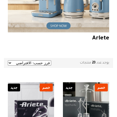
Ariete
يوجد عدد
23
منتجات
خصم
جديد
خصم
جديد