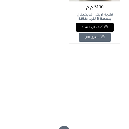
5100 ج.م
قلاية أريتي الديجيتال
بسعة 6 لتر.. طاقة
إنتاجية أكبر وصحة أفضل
أضف الى السلة
لعائلتك! تتميز بـ شاشة
لمس ذكية (Touch-
Screen) تمنحك تحكماً
أشتري الآن
كاملاً وبلمسة واحدة في
درجات الحرارة والوقت.
تأتي بسعة ضخمة 6 لتر
لتكفي الوجبات العائلية،
مع نافذة زجاجية لمتابعة
طعامك وهو يتحول لق