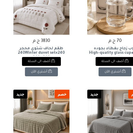
70 ج.م
3830 ج.م
ب زجاج بغطاء بجوده
طقم لحاف شتوي محجر
عاليهHigh-quality glass cup
240×240Winter duvet set
240x 240
with lid
أضف الى السلة
أضف الى السلة
أشتري الآن
أشتري الآن
جديد
خصم
جديد