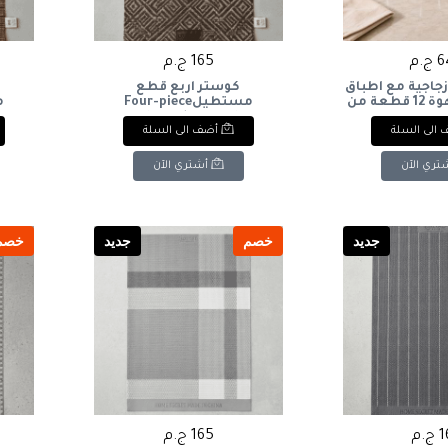
.م
165 ج.م
جاجية مع أطباق
كوستر اربع قطع
للشاي والقهوة 12 قطعة من
مستطيلFour-piece
- موديل فيلا
rectangular coaster
r
الى السلة
أضف الى السلة
(Paşabahçe Vela 
Tea Set). |: Paşabahçe Vel
12-Piece Glas
تري الآن
أشتري الآن
Saucers
جديد
خصم
جديد
خصم
.م
165 ج.م