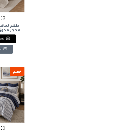
3830 
ouble size
أضف 
أش
خصم
3830 