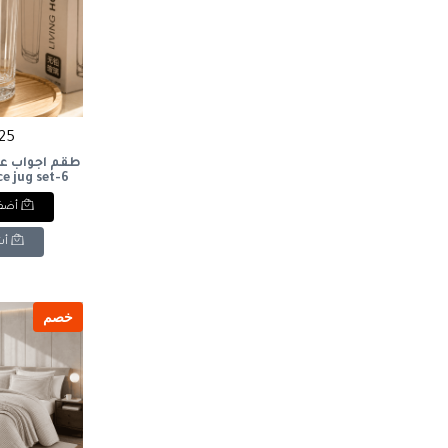
225 ج
6-piece glass juice jug set
أضف 
أش
خصم