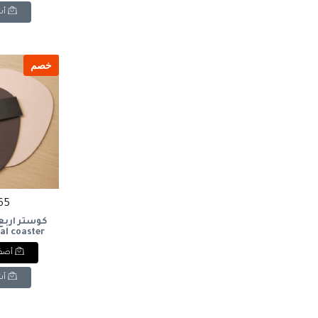
أش
خصم
165 ج
كوستر ارب
al coaster
أضف 
أش