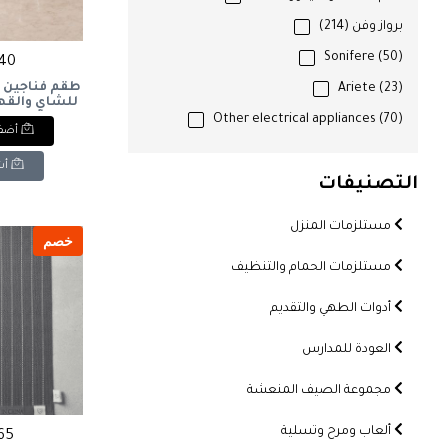
برواز وفن
(214)
Sonifere
(50)
640 ج
طقم فناجين ز
Ariete
(23)
باشاباجي 
Other electrical appliances
(70)
أضف 
12 Pcs Glass
a
s Cups and
أش
 Set.
التصنيفات
مستلزمات المنزل
خصم
مستلزمات الحمام والتنظيف
أدوات الطهي والتقديم
العودة للمدارس
مجموعة الصيف المنعشة
ألعاب ومرح وتسلية
165 ج