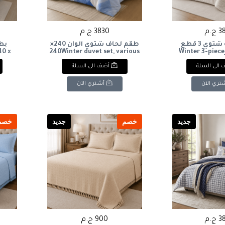
ج.م
3830 ج.م
طقم لحاف شتوي 3 قطع
طقم لحاف شتوي الوان 240×
محجر مجوزWinter 3-piece
240Winter duvet set, various
40 x
colors, 240 x 240
duvet set, d
الى السلة
أضف الى السلة
تري الآن
أشتري الآن
جديد
خصم
جديد
خصم
ج.م
900 ج.م