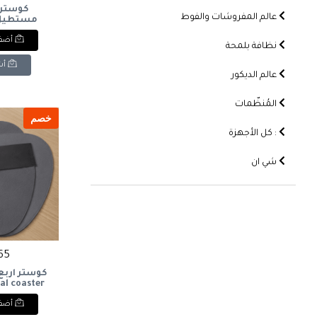
كوستر 
عالم المفروشات والفوط
 coaster
أضف 
نظافة بلمحة
أش
عالم الديكور
المُنظّمات
خصم
: كل الأجهزة
شي ان
165 ج
كوستر ارب
al coaster
أضف 