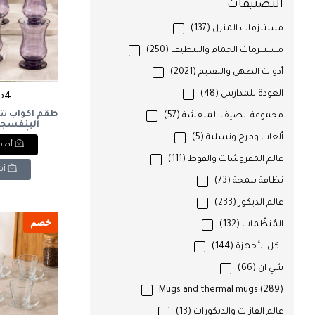
التصنيفات
مستلزمات المنزل
(137)
مستلزمات الحمام والتنظيف
(250)
أدوات الطهي والتقديم
(2021)
العودة للمدارس
(48)
254 ج
طقم أكواب شا
مجموعة الصيف المنعشة
(57)
باشاباجي 
ألعاب ومرح وتسلية
(5)
أضف 
ra 6-Piece
عالم المفروشات والفوط
(111)
ra 6-Piece
أش
asses Set.
نظافة بلمحة
(73)
عالم الديكور
(233)
خصم
المُنظّمات
(132)
: كل الأجهزة
(144)
شي ان
(66)
Mugs and thermal mugs
(289)
عالم الفازات والديكورات
(13)