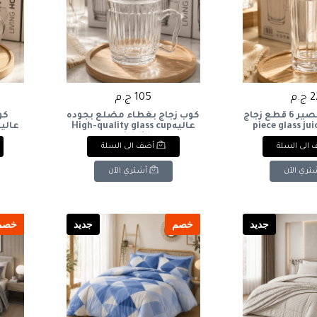
.م
105 ج.م
طقم اجواب عصير 6 قطع زجاج
كوب زجاج بغطاء مضلع بجوده
كو
عاليهHigh-quality glass cup
with lid
الى السلة
أضف الى السلة
تري الآن
أشتري الآن
جديد
خصم
جديد
خصم