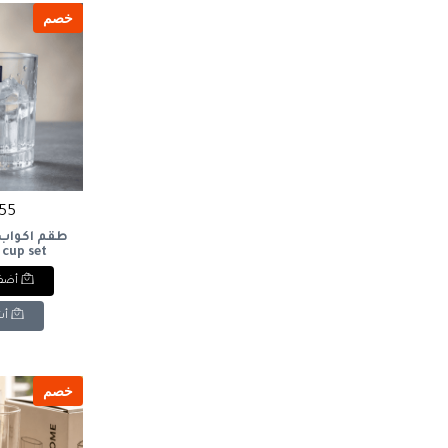
خصم
255 ج
 cup set
أضف 
أش
خصم