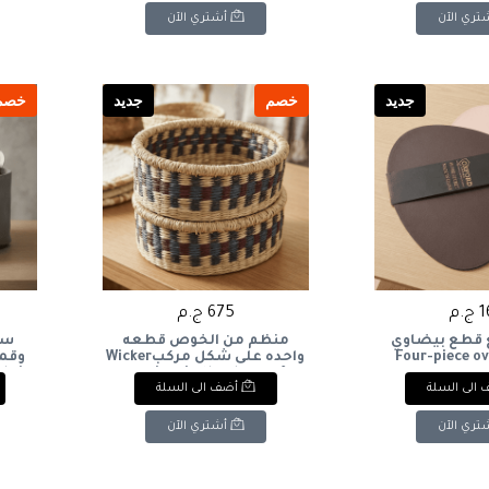
تري الآن
أشتري الآن
جديد
خصم
جديد
خصم
.م
675 ج.م
ع قطع بيضاوي
منظم من الخوص قطعه
سل
Four-piece ov
واحده على شكل مركبWicker
bric,
organizer in the shape of a
الى السلة
أضف الى السلة
boat
تري الآن
أشتري الآن