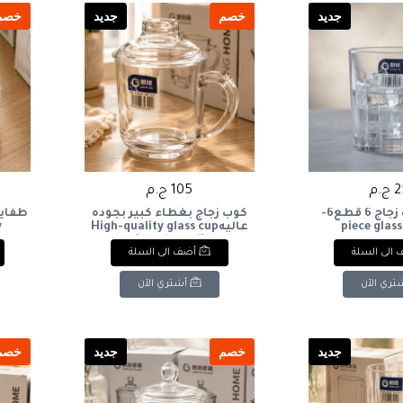
جديد
خصم
جديد
خصم
.م
105 ج.م
طقم اكواب زجاج 6 قطع6-
كوب زجاج بغطاء كبير بجوده
piece glass
عاليهHigh-quality glass cup
y
with a large lid
الى السلة
أضف الى السلة
تري الآن
أشتري الآن
جديد
خصم
جديد
خصم