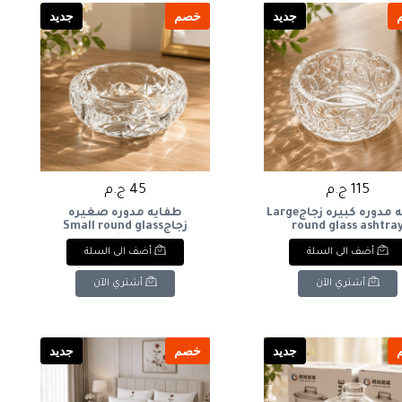
جديد
خصم
جديد
115 ج.م
45 ج.م
طفايه مدوره كبيره زجاجLarge
طفايه مدوره صغيره
round glass ashtra
زجاجSmall round glass
ashtray
أضف الى السلة
أضف الى السلة
أشتري الآن
أشتري الآن
جديد
خصم
جديد