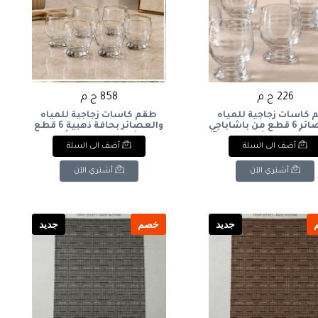
226 ج.م
858 ج.م
كاسات زجاجية للمياه
طقم كاسات زجاجية للمياه
والعصائر 6 قطع من باشاباجي
والعصائر بحافة ذهبية 6 قطع
- موديل أكواتيك (Paşabahçe
من باشاباجي - موديل أكواتيك
أضف الى السلة
أضف الى السلة
(Paşabahçe Aquatic 6-Piece
Aquatic 6-Piece Clear G
Gold Rim Glass Tumblers Set).
Tumblers Set). |: Paşabahçe
|: Paşabahçe Aquatic 6-Piece
Aquatic 6-Piece Clear W
أشتري الآن
أشتري الآن
Gold Rim Water & Juice
Juice Glasses Set.
Glasses Set.
جديد
خصم
جديد