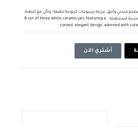
يم منحني وأنيق، مزينة برسومات كرتونية لطيفة، وتأتي مع أغطية
وملاعق مطابقة، ومرتبة بشكل منظم على قاعدة خشبية مستطيلة. . A set of three white ceramic jars featuring a
curved, elegant design, adorned with cute 
ة
أشتري الآن