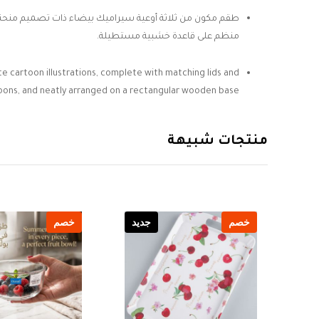
طقم مكون من ثلاثة أوعية سيراميك بيضاء ذات تصميم منحني 
منظم على قاعدة خشبية مستطيلة.
te cartoon illustrations, complete with matching lids and
oons, and neatly arranged on a rectangular wooden base.
منتجات شبيهة
يد
خصم
جديد
خصم