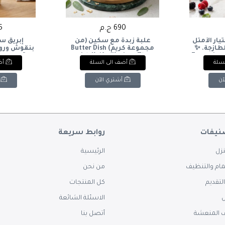
690 ج.م
45
يار الأمثل
علبة زبدة مع سكين (من
إبريق س
لطازجة. ✨
مجموعة كريم) Butter Dish
بنقوش ورود
gecore
with Knife (Karim - The
Exceptiona
لسلة
أضف الى السلة
أض
 Ceramic
Collection)
a modern 
.
bowl is the
servi
آن
أشتري الآن
نيفات
روابط سريعة
زل
الرئيسية
ام والتنظيف
من نحن
لتقديم
كل المنتجات
س
الاسئلة الشائعة
 المنعشة
أتصل بنا