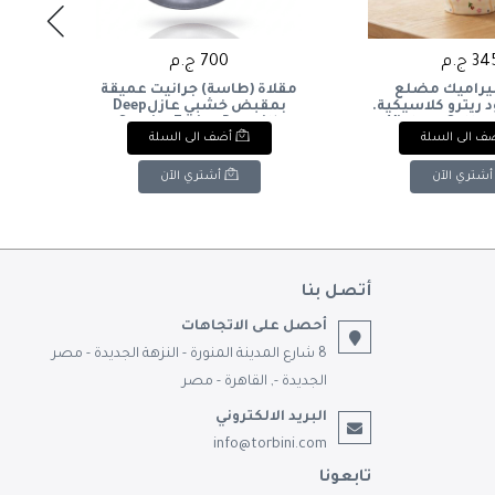
3 ج.م
700 ج.م
يراميك مضلع
مقلاة (طاسة) جرانيت عميقة
زجا
 ريترو كلاسيكية.
بمقبض خشبي عازلDeep
الزه
with
Granite Frying Pan with
& : Vintage Cotta
ف الى السلة
أضف الى السلة
int.
Wooden Handle
Ribbed Floral
Pitcher
أشتري الآن
أشتري الآن
أتصل بنا
أحصل على الاتجاهات
8 شارع المدينة المنورة - النزهة الجديدة - مصر
الجديدة -, القاهرة - مصر
البريد الالكتروني
info@torbini.com
تابعونا