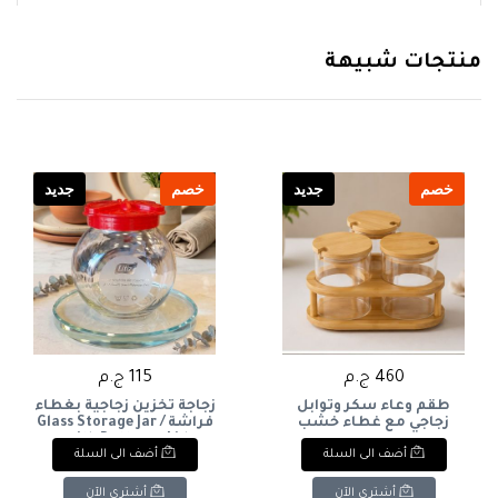
منتجات شبيهة
خصم
جديد
خصم
جديد
460 ج.م
115 ج.م
طقم وعاء سكر وتوابل
زجاجة تخزين زجاجية بغطاء
زجاجي مع غطاء خشب
فراشة / Glass Storage Jar
بفتحة ملعقة وحامل
with Butterfly Lid ​
أضف الى السلة
أضف الى السلة
خشبي بيضاوي (3 قطع). &
: 3-Piece Glass
Seasoning/Sugar Bowl Set
أشتري الآن
أشتري الآن