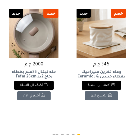
خصم
جديد
خصم
جديد
345 ج.م
2000 ج.م
وعاء تخزين سيراميك
حله تيفال 26سم بغطاء
بغطاء خشبي & : Ceramic
زجاج 2يد Tefal 26cm
saucepan with glass lid
Storage Jar with Wooden
أضف الى السلة
أضف الى السلة
and 2 handles
Lid
أشتري الآن
أشتري الآن