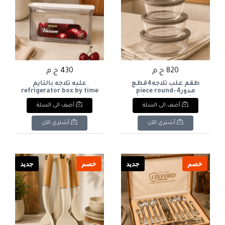
820 ج.م
430 ج.م
طقم علب ثلاجه4قطع
علبه ثلاجه بالتايم
مدور4-piece round
refrigerator box by time
refrigerator container
أضف الى السلة
أضف الى السلة
set
أشتري الآن
أشتري الآن
خصم
جديد
خصم
جديد