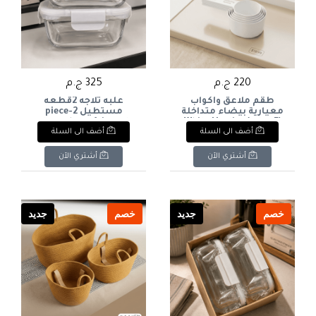
220 ج.م
325 ج.م
طقم ملاعق وأكواب
علبه ثلاجه 2قطعه
معيارية بيضاء متداخلة
مستطيل 2-piece
(5 قطع)White Nesting
rectangular refrigerator
أضف الى السلة
أضف الى السلة
box
Measuring Spoons &
Cups Set (5 Pcs)
أشتري الآن
أشتري الآن
خصم
جديد
خصم
جديد