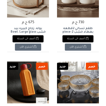
730 ج.م
675 ج.م
طقم تسالي 2قطعه
بوله. زجاج كبيره بيد
بغطاء خشب 2-piece
خشب Bowl. Large glass
with a wooden handle.
snack set with wooden
أضف الى السلة
أضف الى السلة
lid
أشتري الآن
أشتري الآن
خصم
جديد
خصم
جديد