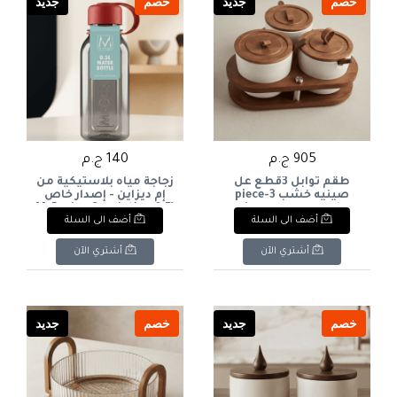
خصم
جديد
خصم
جديد
905 ج.م
140 ج.م
طقم توابل 3قطع عل
زجاجة مياه بلاستيكية من
صينيه خشب 3-piece
إم ديزاين - إصدار خاص
spice set on a wooden
(0.5 لتر)M-Design Special
أضف الى السلة
أضف الى السلة
Edition Plastic Water
tray
Bottle (0.5L
أشتري الآن
أشتري الآن
خصم
جديد
خصم
جديد