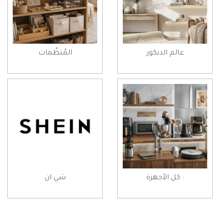
عالم الديكور
المُنظّمات
: كل الأجهزة
شي ان