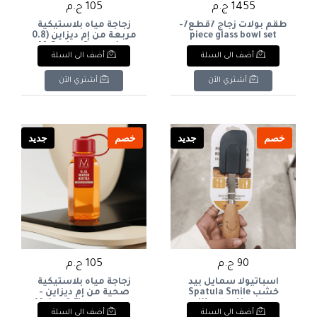
1455 ج.م
105 ج.م
طقم بولات زجاج 7قطع7-
زجاجة مياه بلاستيكية
piece glass bowl set
مربعة من إم ديزاين (0.8
لتر)M-Design Square
أضف الى السلة
أضف الى السلة
Plastic Water Bottle
(0.8L
أشتري الآن
أشتري الآن
خصم
جديد
خصم
جديد
90 ج.م
105 ج.م
اسباتيولا سمايل بيد
زجاجة مياه بلاستيكية
خشب Spatula Smile
صحية من إم ديزاين -
Wooden Handle
إصدار خاص (0.5 لتر)M-
أضف الى السلة
أضف الى السلة
Design Special Edition