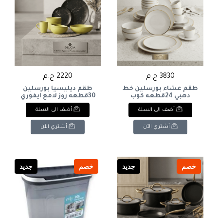
3830 ج.م
2220 ج.م
طقم عشاء بورسلين خط
طقم ديليسيا بورسلين
دهبي 24قطعه كوب
30قطعه روز لامع ايفوري
كريميPorcelain dinner
Delicia Porcelain Set, 30
أضف الى السلة
أضف الى السلة
Pieces, Rose Ivory Glossy
set with gold trim, 24
pieces, cream-colored
cup
أشتري الآن
أشتري الآن
خصم
جديد
خصم
جديد