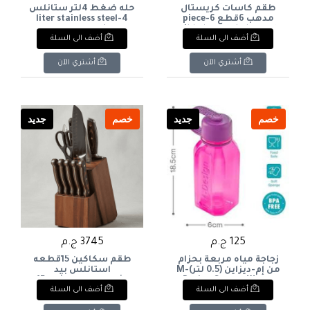
طقم كاسات كريستال
حله ضغط 4لتر ستانلس
مدهب 6قطع 6-piece
4-liter stainless steel
pressure cooker
gilded crystal glass set
أضف الى السلة
أضف الى السلة
أشتري الآن
أشتري الآن
خصم
جديد
خصم
جديد
125 ج.م
3745 ج.م
زجاجة مياه مربعة بحزام
طقم سكاكين 15قطعه
من إم-ديزاين (0.5 لتر)M-
استانلس بيد
Design Square Water
خشب+ستاند خشب 15-
أضف الى السلة
أضف الى السلة
piece stainless steel
Bottle with Strap (0.5L
knife set with wooden