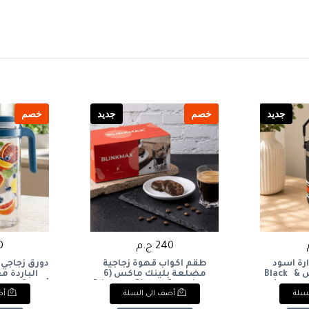
جديد
خصم
جديد
خصم
240 ج.م
10
رة أسود
طقم أكواب قهوة زجاجية
دورق زجاجي
اللون مزود بمقبض & Black
مضلعة بلينك ماكس (6
الباردة 
Insulat
قطع) Blinkmax Ribbed Glass
أزرق.&
لسلة
أضف الى السلة
أض
nd Handle.
Coffee Cup Set (6 Pieces).