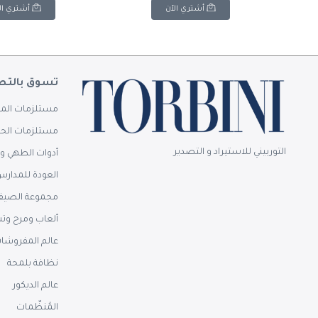
S
أشتري الآن
أشتري ال
تسوق بالتص
مستلزمات المن
مستلزمات الحم
التوربيني للاستيراد و التصدير
أدوات الطهي وا
العودة للمدار
مجموعة الصيف
ألعاب ومرح وت
عالم المفروشا
نظافة بلمحة
عالم الديكور
المُنظّمات