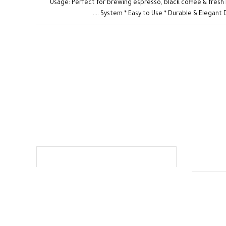
Usage: Perfect for brewing espresso, black coffee & fres
System * Easy to Use * Durable & Elegant Des