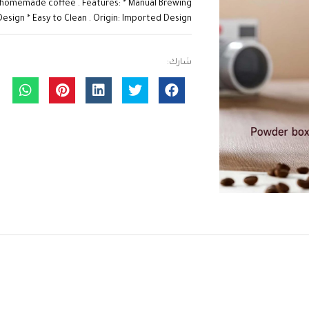
h homemade coffee . Features: * Manual Brewing
ign * Easy to Clean . Origin: Imported Design ....
شارك: