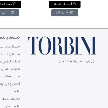
e Ceramic Blue
Handmade Wavy Ceramic
H
أضف الى السلة
أضف الى ا
loral Mug.
Blue Floral Mug.
Yell
أشتري الآن
أشتري ال
تسوق بالتص
مستلزمات المن
مستلزمات الحم
التوربيني للاستيراد و التصدير
أدوات الطهي وا
العودة للمدار
مجموعة الصيف
ألعاب ومرح وت
عالم المفروشا
نظافة بلمحة
عالم الديكور