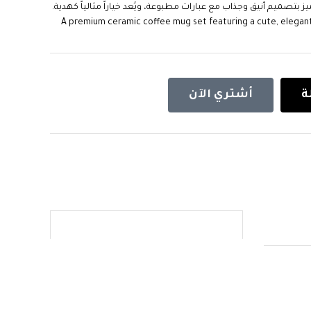
تصميم أنيق وجذاب مع عبارات مطبوعة، ويُعد خياراً مثالياً كهدية.
. A premium ceramic coffee mug set featuring a cute, elegant
ة
أشتري الآن