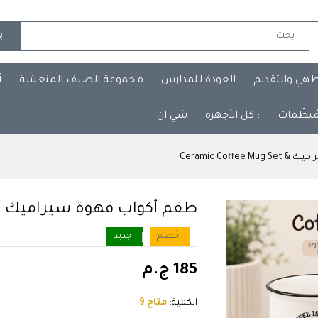
ب
طهي والتقديم
العودة للمدارس
مجموعة الصيف المنعشة
أ
مُنظّمات
: كل الأجهزة
شي ان
Ceramic Coffe
طقم أكواب قهوة سيراميك & ramic Coffee Mug Set
خصم
جديد
185 ج.م
الكمية:
متاح 9