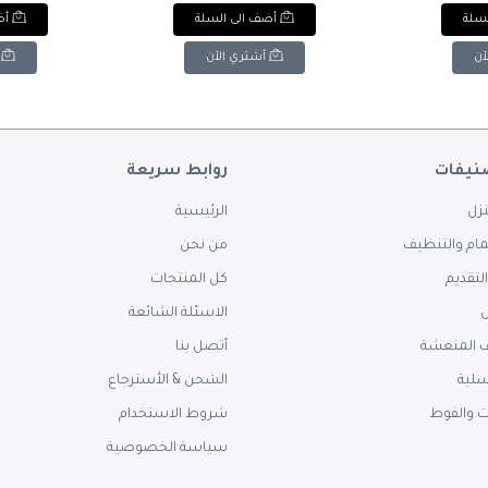
Coffee Mug
Design Ceramic Mug (by the
Handmad
لسلة
أضف الى السلة
أض
r Design.
piece).
F
آن
أشتري الآن
نيفات
روابط سريعة
زل
الرئيسية
ام والتنظيف
من نحن
لتقديم
كل المنتجات
س
الاسئلة الشائعة
 المنعشة
أتصل بنا
سلية
الشحن & الأسترجاع
ت والفوط
شروط الاستخدام
سياسة الخصوصية