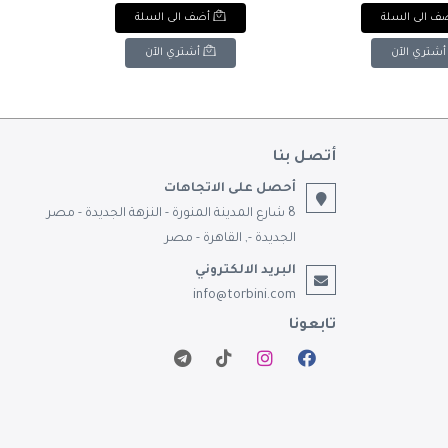
Baroly Ceramic 
مبهجة&: Next Store Ceramic
وق
ف الى السلة
أضف الى السلة
ed
Mug Floral Pattern
with Iris Flowe
with
Optimistic Saying "Joyful"
i-
with Pink Handle.
أشتري الآن
أشتري الآن
أتصل بنا
أحصل على الاتجاهات
8 شارع المدينة المنورة - النزهة الجديدة - مصر
الجديدة -, القاهرة - مصر
البريد الالكتروني
info@torbini.com
تابعونا