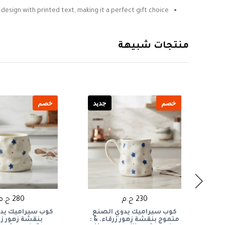
esign with printed text, making it a perfect gift choice.
منتجات شبيهة
يد
خصم
جديد
خصم
230 ج.م
280 ج.م
قوش
كوب سيراميك يدوي الصنع
كوب سيراميك يد
 &
متموج بنقشة زهور زرقاء. & :
بنقشة زهور زر