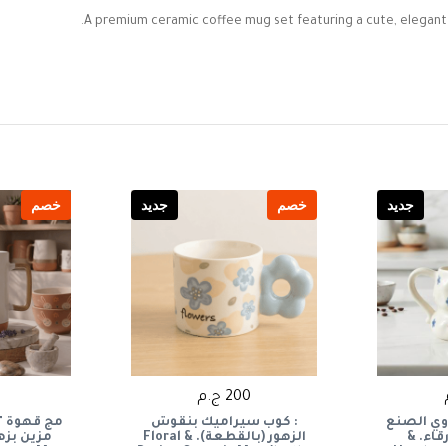
A premium ceramic coffee mug set featuring a cute, elegant d
جديد
خصم
جديد
خصم
200 ج.م
5
وي الصنع
: كوب سيراميك بنقوش
مج قهوة "
قاء. &
الزهور (بالقطعة). & Floral
مزين بزه