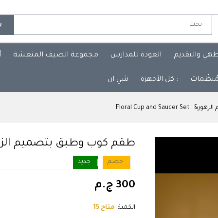
ب
طهي والتقديم
العودة للمدارس
مجموعة الصيف المنعشة
أ
مُنظّمات
: كل الأجهزة
شي ان
Floral Cup and S
طقم كوب وطبق بتصميم الزهور& :  and Saucer Set
خصم
جديد
300 ج.م
الكمية:
متاح 15