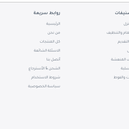
نيفات
روابط سريعة
زل
الرئيسية
ام والتنظيف
من نحن
لتقديم
كل المنتجات
س
الاسئلة الشائعة
 المنعشة
أتصل بنا
سلية
الشحن & الأسترجاع
ت والفوط
شروط الاستخدام
سياسة الخصوصية