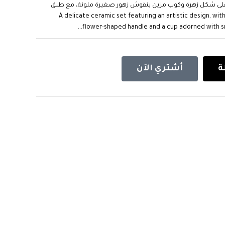
لى شكل زهرة وكوب مزين بنقوش زهور صغيرة ملونة، مع طبق
سق بنفس اللون يعزز من جمالية التصميم. . A delicate ceramic set featuring an artistic design, with a
flower-shaped handle and a cup adorned with smal
ة
أشتري الآن