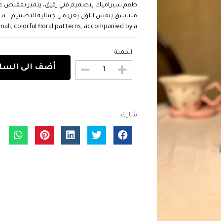
طقم سيراميك بتصميم فني رقيق، يتميز بمقبض ع
متنا
l, colorful floral patterns, accompanied by a...
الكمية
أضف الى السل
شارك: