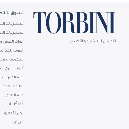
تسوق بالتص
مستلزمات المن
مستلزمات الحم
التوربيني للاستيراد و التصدير
أدوات الطهي وا
العودة للمدار
مجموعة الصيف
ألعاب ومرح وت
عالم المفروشا
نظافة بلمحة
عالم الديكور
المُنظّمات
: كل الأجهزة
شي ان