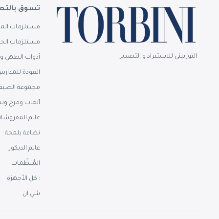
تسوق بالتص
مستلزمات المن
مستلزمات الحم
التوربيني للاستيراد و التصدير
أدوات الطهي وا
العودة للمدار
مجموعة الصيف
ألعاب ومرح وت
عالم المفروشا
نظافة بلمحة
عالم الديكور
المُنظّمات
: كل الأجهزة
شي ان