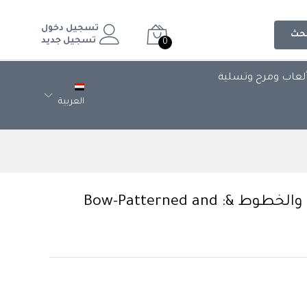
تسجيل دخول
حث
تسجيل جديد
0
لعاب ومرح وتسلية
العربية
كوب مزين بنقوش الفيونكات والخطوط &: Bow-Patterned and