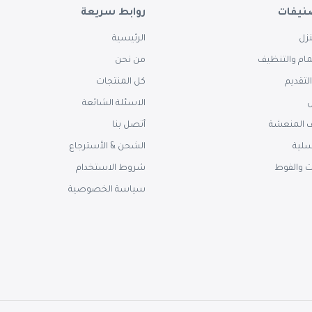
نيفات
روابط سريعة
زل
الرئيسية
ام والتنظيف
من نحن
لتقديم
كل المنتجات
س
الاسئلة الشائعة
 المنعشة
أتصل بنا
سلية
الشحن & الأسترجاع
ت والفوط
شروط الاستخدام
سياسة الخصوصية