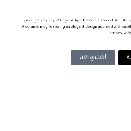
يونكات حمراء صغيرة وخطوط طولية، مع ملمس غير مستوٍ يضفي
A ceramic mug featuring an elegant design adorned with small red bow patte
stripes, with
ة
أشتري الآن