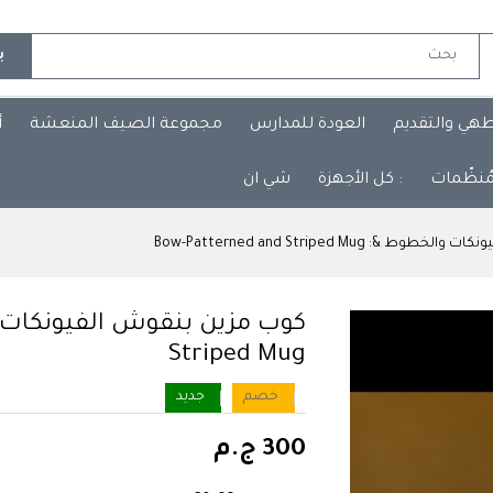
ب
طهي والتقديم
العودة للمدارس
مجموعة الصيف المنعشة
أ
مُنظّمات
: كل الأجهزة
شي ان
&: Bow-Patterned and Striped Mug
Striped Mug
خصم
جديد
300 ج.م