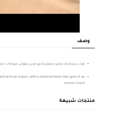
وصف
كوب سيراميك يتميز بتصميم أنيق مزين بنقوش فيونكات حمرا
vertical stripes, with a textured finish that gives it an
artistic touch.
منتجات شبيهة