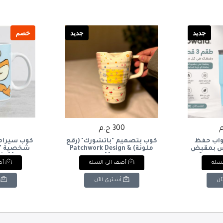
جديد
جديد
خصم
300 ج.م
5
ع أكواب حفظ
كوب بتصميم "باتشورك" (رقع
كوب سيرام
وس بمقبض
ملونة) & Patchwork Design
ددة. & :
Mug
ic Mug.
لسلة
أضف الى السلة
أض
Owala 3-
Travel Tu
Handle 
آن
أشتري الآن