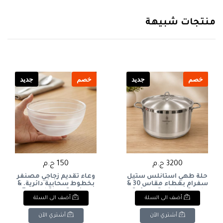
منتجات شبيهة
خصم
جديد
خصم
جديد
3200 ج.م
150 ج.م
حلة طهي استانلس ستيل
وعاء تقديم زجاجي مصنفر
سفرام بغطاء مقاس 30 &
بخطوط سحابية دائرية. &
Frosted Glass Serving
Safram Stainless Steel
أضف الى السلة
أضف الى السلة
Bowl with White Swirl
Cooking Pot with Lid -
Details.
Size 30
أشتري الآن
أشتري الآن