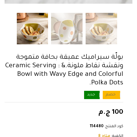
بولّة سيراميك عميقة بحافة متموجة
ونقشة نقاط ملونة.& : Ceramic Serving
Bowl with Wavy Edge and Colorful
Polka Dots.
خصم
جديد
100 ج.م
كود المنتج:
114480
الكمية:
متاح 8