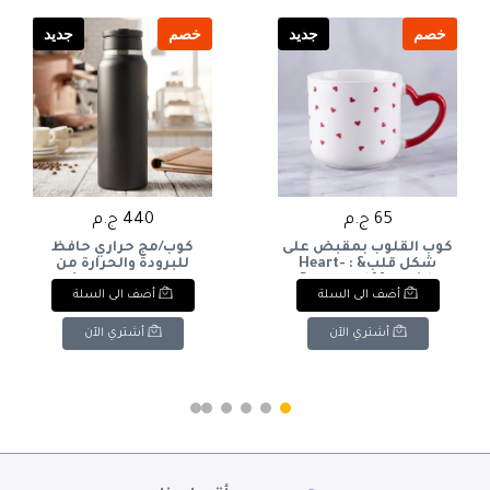
خصم
جديد
خصم
جديد
65 ج.م
440 ج.م
كوب القلوب بمقبض على
كوب/مج حراري حافظ
شكل قلب& : Heart-
للبرودة والحرارة من
Patterned Mug with
الستانلس ستيل (لون
أضف الى السلة
أضف الى السلة
Heart-Shaped Handle.
أسود مطفي). & : Matte
Black Stainless Steel
Insulated Travel Mug /
أشتري الآن
أشتري الآن
Thermal Flask