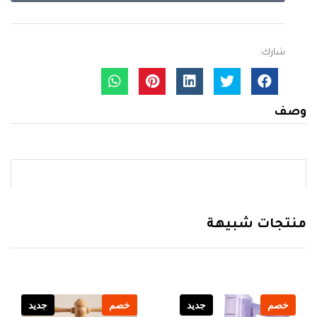
شارك:
وصف
منتجات شبيهة
خصم
جديد
خصم
جديد