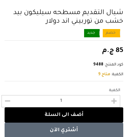
شيال التقديم مسطحه سيليكون بيد
خشب من توربيني اند دولار
خصم
جديد
85 ج.م
كود المنتج:
9488
الكمية:
متاح 9
الكمية
أضف الى السلة
أشتري الآن