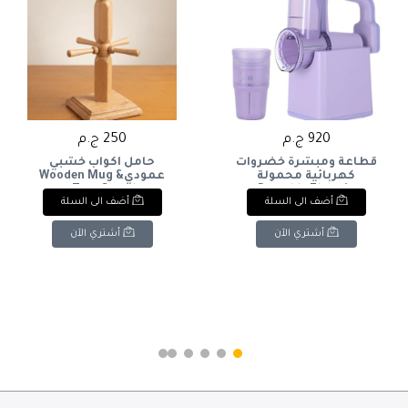
920 ج.م
250 ج.م
قطاعة ومبشرة خضروات
حامل أكواب خشبي
كهربائية محمولة
عمودي& Wooden Mug
Tree Stand.
Portable Electric
أضف الى السلة
أضف الى السلة
Vegetable Slicer and
Grater.
أشتري الآن
أشتري الآن